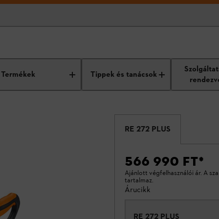
Szolgálta
Termékek
Tippek és tanácsok
rendezv
RE 272 PLUS
566 990 FT
*
Ajánlott végfelhasználói ár. A sz
tartalmaz.
Árucikk
RE 272 PLUS