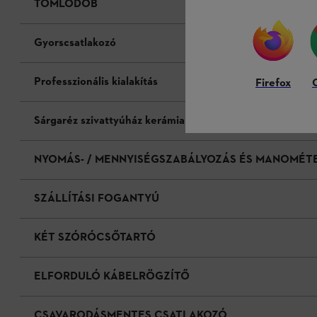
TÖMLŐDOB
Gyorscsatlakozó
Professzionális kialakítás
Firefox
Sárgaréz szivattyúház kerámia dugattyúkkal
NYOMÁS- / MENNYISÉGSZABÁLYOZÁS ÉS MANOMÉT
SZÁLLÍTÁSI FOGANTYÚ
KÉT SZÓRÓCSŐTARTÓ
ELFORDULÓ KÁBELRÖGZÍTŐ
CSAVARODÁSMENTES CSATLAKOZÓ