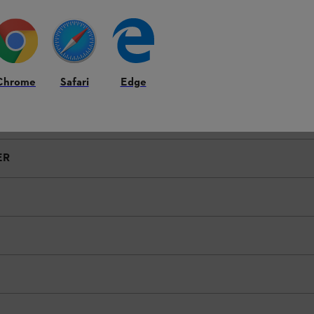
Chrome
Safari
Edge
ER