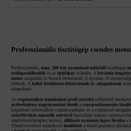
Professzionális tisztítógép csendes moto
Professzionális,
max. 200 bar nyomással
működő
tisztítógép
m
erdőgazdálkodók
és az
építőipar
számára. A
kerámia dugatty
motor
strapabíró és hosszú élettartamú. A nyomás- és mennyisé
történik. A
külső tisztítószer-felszívásnak és -adagolásnak
köszö
adagolható.
Az
ergonomikus kialakítású profi szórófej
erőkímélő munkavég
acélerősítéses nagynyomású tömlő
a
csavarodásmentes tömlő
forgatható szórócsőhöz csatlakoztatható, és a csatlakozó meggátol
rotorfúvókás második szórócső
használata makacs szennyeződés
alapfelszereltséghez tartozó,
állítható nyomású lapos fúvóka
a k
Tömlővezetővel rendelkező
tömlődob
a tömlő praktikus tárolás
a
kerekek
megkönnyítik a gép szállítását.