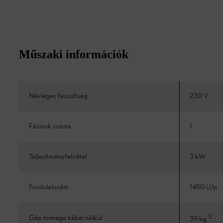
Műszaki információk
Névleges feszültség
230 V
Fázisok száma
1
Teljesítményfelvétel
3 kW
Fordulatszám
1450 U/p
1
)
Gép tömege kábel nélkül
39 kg