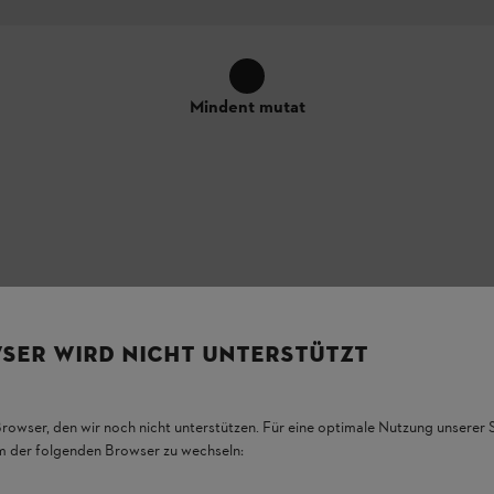
Mindent mutat
SER WIRD NICHT UNTERSTÜTZT
emzők megjelenése és konkrét elhelyezése a terméken eltérhet az ábrázol
Browser, den wir noch nicht unterstützen. Für eine optimale Nutzung unserer
em der folgenden Browser zu wechseln: