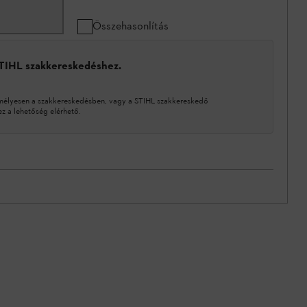
Összehasonlítás
STIHL szakkereskedéshez.
mélyesen a szakkereskedésben, vagy a STIHL szakkereskedő
 a lehetőség elérhető.