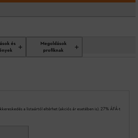
tások és
Megoldások
ények
profiknak
akkereskedés a listaártól eltérhet (akciós ár esetében is). 27% ÁFÁ-t