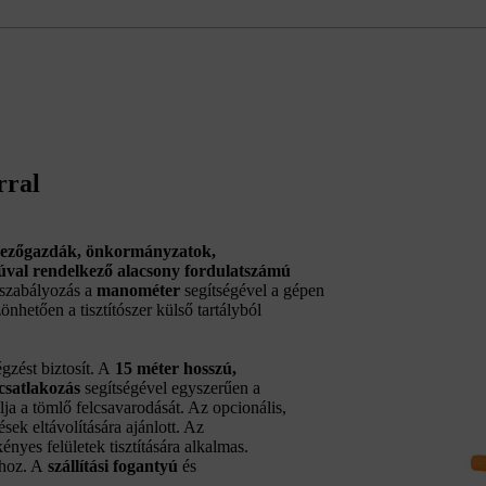
rral
ezőgazdák, önkormányzatok,
úval rendelkező alacsony fordulatszámú
gszabályozás a
manométer
segítségével a gépen
nhetően a tisztítószer külső tartályból
zést biztosít. A
15 méter hosszú,
csatlakozás
segítségével egyszerűen a
ja a tömlő felcsavarodását. Az opcionális,
ek eltávolítására ajánlott. Az
ényes felületek tisztítására alkalmas.
ához. A
szállítási fogantyú
és