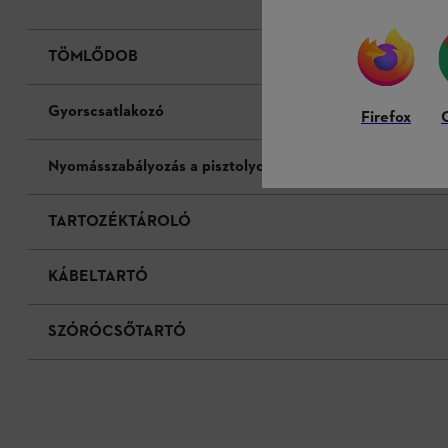
TÖMLŐDOB
Gyorscsatlakozó
Firefox
Nyomásszabályozás a pisztolyon
TARTOZÉKTÁROLÓ
KÁBELTARTÓ
SZÓRÓCSŐTARTÓ