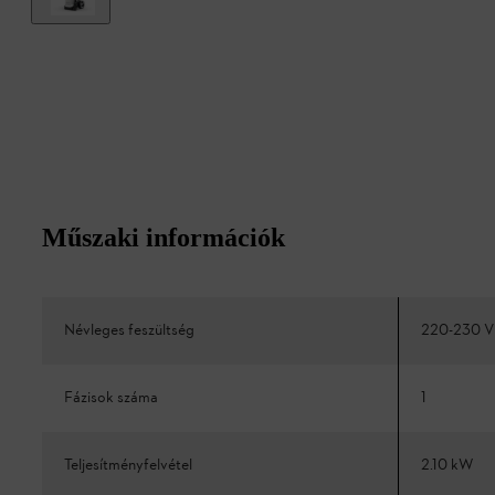
Műszaki információk
Névleges feszültség
220-230 V
Fázisok száma
1
Teljesítményfelvétel
2.10 kW