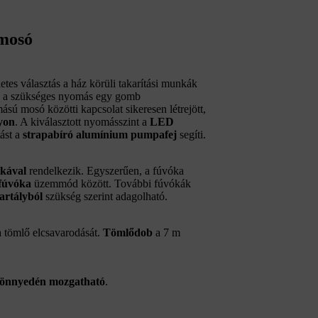
 mosó
álasztás a ház körüli takarítási munkák
 a szükséges nyomás egy gomb
ú mosó közötti kapcsolat sikeresen létrejött,
lyon
. A kiválasztott nyomásszint a
LED
tást a
strapabíró alumínium pumpafej
segíti.
kával
rendelkezik. Egyszerűen, a fúvóka
 fúvóka
üzemmód között. További fúvókák
tartályból
szükség szerint adagolható.
a tömlő elcsavarodását.
Tömlődob
a 7 m
önnyedén mozgatható
.