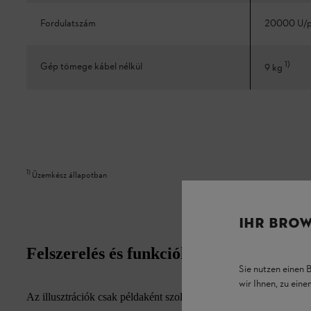
Fordulatszám
20000 U/
1
)
Gép tömege kábel nélkül
9 kg
1
)
Üzemkész állapotban
IHR BROW
Felszerelés és funkciók
Sie nutzen einen 
wir Ihnen, zu ein
Az illusztrációk csak példaként szolgálnak. A felszereltségi jell