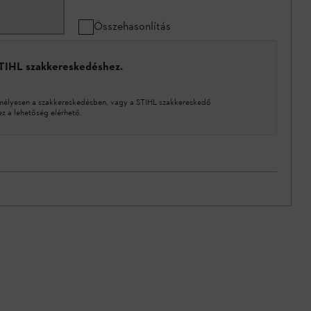
Összehasonlítás
STIHL szakkereskedéshez.
mélyesen a szakkereskedésben, vagy a STIHL szakkereskedő
 a lehetőség elérhető.