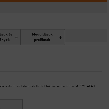
tások és
Megoldások
ények
profiknak
akkereskedés a listaártól eltérhet (akciós ár esetében is). 27% ÁFÁ-t
L