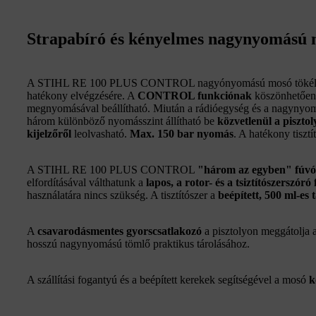
Strapabíró és kényelmes nagynyomású
A STIHL RE 100 PLUS CONTROL nagyónyomású mosó tökéletes v
hatékony elvégzésére. A
CONTROL funkciónak
köszönhetően
megnyomásával beállítható. Miután a rádióegység és a nagynyomás
három különböző nyomásszint állítható be
közvetlenül a piszto
kijelzőről
leolvasható.
Max. 150 bar nyomás
. A hatékony tisztí
A STIHL RE 100 PLUS CONTROL
"három az egyben" fúvó
elfordításával válthatunk a
lapos, a rotor- és a tsiztítószerszóró
használatára nincs szükség. A tisztítószer a
beépített, 500 ml-es 
A
csavarodásmentes gyorscsatlakozó
a pisztolyon meggátolja 
hosszú nagynyomású tömlő praktikus tárolásához.
A szállítási fogantyú és a beépített kerekek segítségével a mosó
k