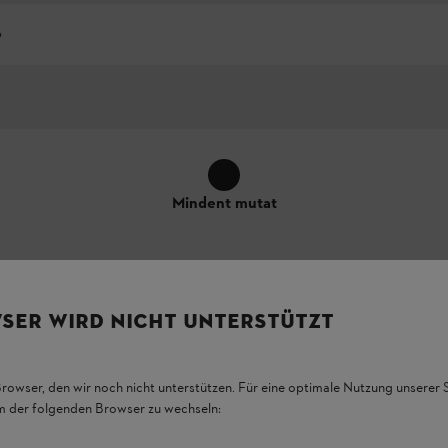
p
Mindent mutat
SER WIRD NICHT UNTERSTÜTZT
Browser, den wir noch nicht unterstützen. Für eine optimale Nutzung unserer
em der folgenden Browser zu wechseln:
emzők megjelenése és konkrét elhelyezése a terméken eltérhet az ábrázol