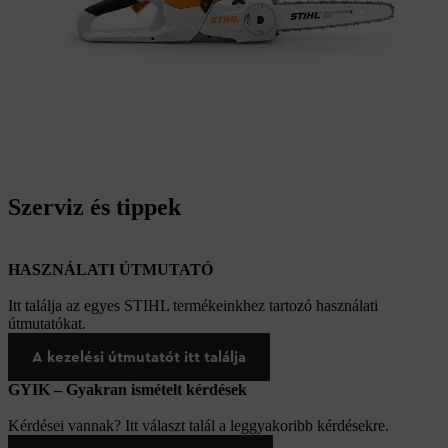
Szerviz és tippek
HASZNÁLATI ÚTMUTATÓ
Itt találja az egyes STIHL termékeinkhez tartozó használati
útmutatókat.
A kezelési útmutatót itt találja
GYIK – Gyakran ismételt kérdések
Kérdései vannak? Itt választ talál a leggyakoribb kérdésekre.