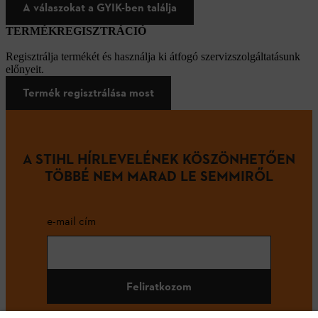
A válaszokat a GYIK-ben találja
TERMÉKREGISZTRÁCIÓ
Regisztrálja termékét és használja ki átfogó szervizszolgáltatásunk
előnyeit.
Termék regisztrálása most
A STIHL HÍRLEVELÉNEK KÖSZÖNHETŐEN
TÖBBÉ NEM MARAD LE SEMMIRŐL
e-mail cím
Feliratkozom