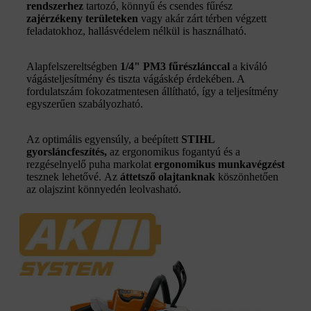
rendszerhez
tartozó, könnyű és csendes fűrész
zajérzékeny területeken
vagy akár zárt térben végzett
feladatokhoz, hallásvédelem nélkül is használható.
Alapfelszereltségben
1/4" PM3 fűrészlánccal
a kiváló
vágásteljesítmény és tiszta vágáskép érdekében. A
fordulatszám fokozatmentesen állítható, így a teljesítmény
egyszerűen szabályozható.
Az optimális egyensúly, a beépített
STIHL
gyorsláncfeszítés,
az ergonomikus fogantyú és a
rezgéselnyelő puha markolat
ergonomikus munkavégzést
tesznek lehetővé. Az
áttetsző olajtanknak
köszönhetően
az olajszint könnyedén leolvasható.