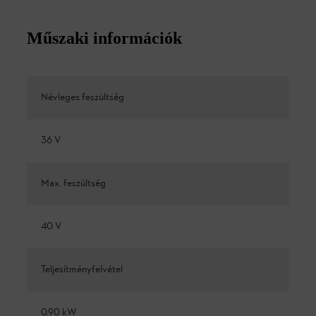
Műszaki információk
Névleges feszültség
36 V
Max. feszültség
40 V
Teljesítményfelvétel
0.90 kW