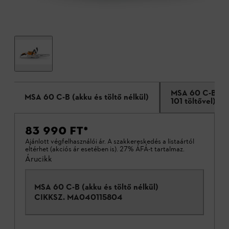
MSA 60 C-B (AK
MSA 60 C-B (akku és töltő nélkül)
101 töltővel)
83 990 FT
*
Ajánlott végfelhasználói ár. A szakkereskedés a listaártól
eltérhet (akciós ár esetében is). 27% ÁFÁ-t tartalmaz.
Árucikk
MSA 60 C-B (akku és töltő nélkül)
CIKKSZ.
MA040115804