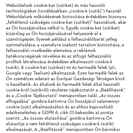
Weboldalunk cookie-kat (sütiket) és más hasonló
technológiákat (továbbiakban „cookie-k (sütik)”) használ.
#STIHL
Weboldalunk működésének biztosítása érdekében bizonyos
„feltétlenül szükséges cookie-kat (sütiket)” használunk, akár
az Ön hozzájárulása nélkül is. Egyéb cookie-kat (sütiket)
kizárólag az Ön hozzájárulásával helyezünk el a
számítógépén. Ilyenek például a felhasználóbarát jelleg
optimalizálása, a személyre szabott tartalom biztosítása, a
felhasználói viselkedés elemzése, a reklámok
hatékonyságának növelése és az átfogó felhasználói
profilok létrehozása érdekében alkalmazott cookie-k
Vállalat
(sütik). A cookie-kat (sütiket) mi és harmadik felek (pl.:
Google vagy Tealium) alkalmazzuk. Ezen harmadik felek az
Ön személyes adatait az Európai Gazdasági Térségen kívül
is kezelhetik. Az általunk és harmadik felek által használt
STIHL GYIK
cookie-król (sütikről) részletes tájékoztatót a „Beállítások”
és a „Cookie Tájékoztató” menüpontban talál. „Az összes
elfogadása” gombra kattintva Ön hozzájárul valamennyi
cookie (süti) alkalmazásához és az ahhoz kapcsolódó
IHR BROWSER WIRD NICHT
adatkezeléshez a GDPR 6. cikk (1) bekezdés a) pontja
Szerviz
szerint. „Az összes elutasítása” gombra kattintva Ön
UNTERSTÜTZT
elutasítja a nem feltétlenül szükséges cookie-k (sütik)
alkalmazását. A „Beállítások” menüpontban Ön bármikor