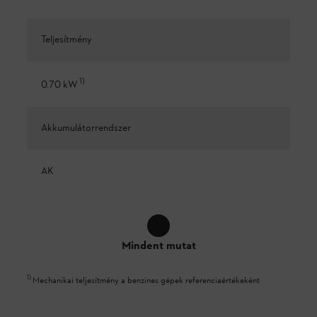
Teljesítmény
1
)
0.70 kW
Akkumulátorrendszer
AK
Mindent mutat
1
)
Mechanikai teljesítmény a benzines gépek referenciaértékeként