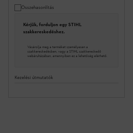
Összehasonlítás
Kérjük, forduljon egy STIHL
szakkereskedéshez.
Vásárolja meg a terméket személyesen a
szakkereskedésben, vagy a STIHL szakkereskedő
webáruházában, amennyiben ez a lehetőség elérhető.
Kezelési útmutatók