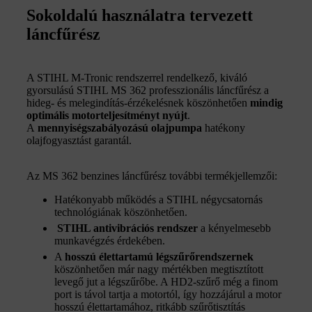
Sokoldalú használatra tervezett
láncfűrész
A STIHL M-Tronic rendszerrel rendelkező, kiváló
gyorsulású STIHL MS 362 professzionális láncfűrész a
hideg- és melegindítás-érzékelésnek köszönhetően
mindig
optimális motorteljesítményt nyújt
.
A
mennyiség
szabályozású olajpumpa
hatékony
olajfogyasztást garantál.
Az MS 362 benzines láncfűrész további termékjellemzői:
Hatékonyabb működés a STIHL négycsatornás
technológiának köszönhetően.
STIHL antivibrációs rendszer
a kényelmesebb
munkavégzés érdekében.
A
hosszú élettartamú légszűrőrendszernek
köszönhetően már nagy mértékben megtisztított
levegő jut a légszűrőbe. A HD2-szűrő még a finom
port is távol tartja a motortól, így hozzájárul a motor
hosszú élettartamához, ritkább szűrőtisztítás