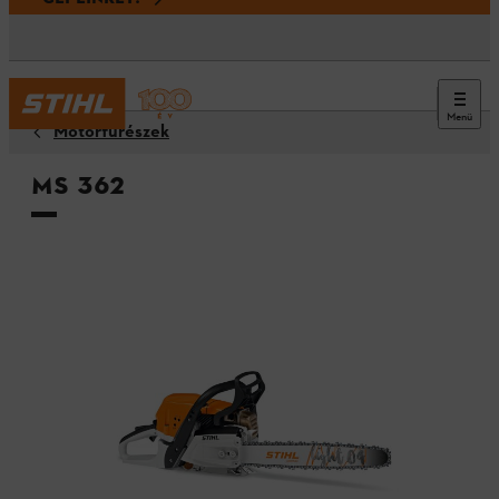
Menü
Motorfűrészek
MS 362