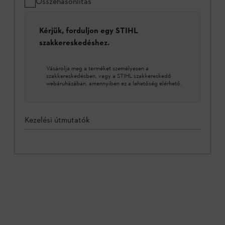
Összehasonlítás
Kérjük, forduljon egy STIHL
szakkereskedéshez.
Vásárolja meg a terméket személyesen a
szakkereskedésben, vagy a STIHL szakkereskedő
webáruházában, amennyiben ez a lehetőség elérhető.
Kezelési útmutatók