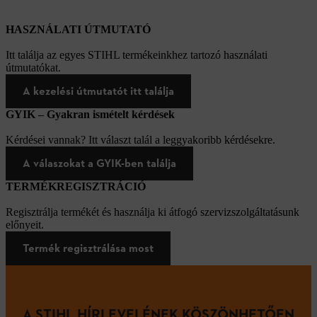
HASZNÁLATI ÚTMUTATÓ
Itt találja az egyes STIHL termékeinkhez tartozó használati
útmutatókat.
A kezelési útmutatót itt találja
GYIK – Gyakran ismételt kérdések
Kérdései vannak? Itt választ talál a leggyakoribb kérdésekre.
A válaszokat a GYIK-ben találja
TERMÉKREGISZTRÁCIÓ
Regisztrálja termékét és használja ki átfogó szervizszolgáltatásunk
előnyeit.
Termék regisztrálása most
A STIHL HÍRLEVELÉNEK KÖSZÖNHETŐEN