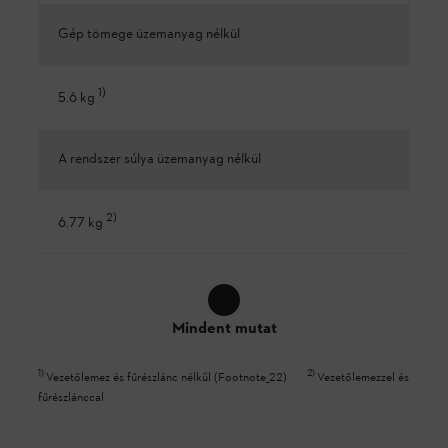
Gép tömege üzemanyag nélkül
1
)
5.6 kg
A rendszer súlya üzemanyag nélkül
2
)
6.77 kg
Mindent mutat
1
)
2
)
Vezetőlemez és fűrészlánc nélkül (Footnote_22)
Vezetőlemezzel és
fűrészlánccal