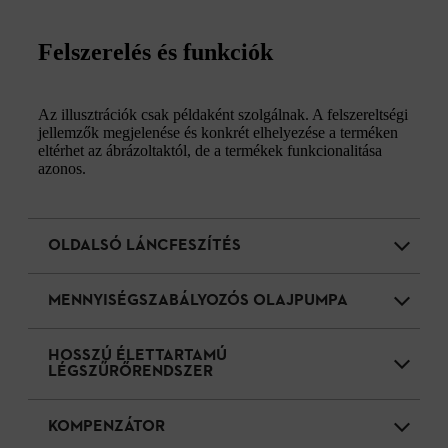
Felszerelés és funkciók
Az illusztrációk csak példaként szolgálnak. A felszereltségi
jellemzők megjelenése és konkrét elhelyezése a terméken
eltérhet az ábrázoltaktól, de a termékek funkcionalitása
azonos.
OLDALSÓ LÁNCFESZÍTÉS
MENNYISÉGSZABÁLYOZÓS OLAJPUMPA
HOSSZÚ ÉLETTARTAMÚ
LÉGSZŰRŐRENDSZER
KOMPENZÁTOR