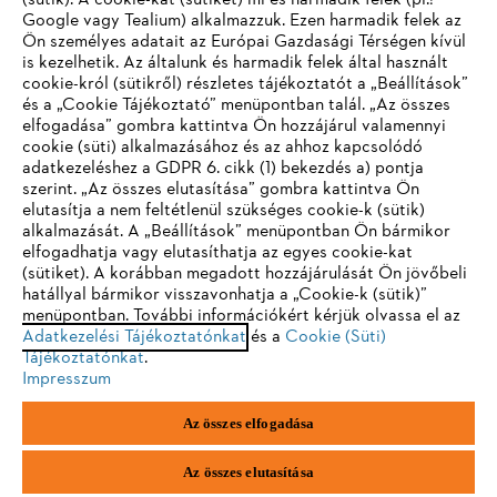
(sütik). A cookie-kat (sütiket) mi és harmadik felek (pl.:
Google vagy Tealium) alkalmazzuk. Ezen harmadik felek az
Ön személyes adatait az Európai Gazdasági Térségen kívül
is kezelhetik. Az általunk és harmadik felek által használt
STIHL GYIK
cookie-król (sütikről) részletes tájékoztatót a „Beállítások”
és a „Cookie Tájékoztató” menüpontban talál. „Az összes
elfogadása” gombra kattintva Ön hozzájárul valamennyi
cookie (süti) alkalmazásához és az ahhoz kapcsolódó
IHR BROWSER WIRD NICHT
adatkezeléshez a GDPR 6. cikk (1) bekezdés a) pontja
Szerviz
szerint. „Az összes elutasítása” gombra kattintva Ön
UNTERSTÜTZT
elutasítja a nem feltétlenül szükséges cookie-k (sütik)
alkalmazását. A „Beállítások” menüpontban Ön bármikor
elfogadhatja vagy elutasíthatja az egyes cookie-kat
Sie nutzen einen Browser, den wir noch nicht unterstützen. Für
(sütiket). A korábban megadott hozzájárulását Ön jövőbeli
eine optimale Nutzung unserer Seite empfehlen wir Ihnen, zu
hatállyal bármikor visszavonhatja a „Cookie-k (sütik)”
Adatvédelem
Impresszum
Cookie tájékoztató
menüpontban. További információkért kérjük olvassa el az
einem der folgenden Browser zu wechseln:
Adatkezelési Tájékoztatónkat
és a
Cookie (Süti)
Jogi információk
Tájékoztatónkat
.
Impresszum
Firefox
Chrome
Az összes elfogadása
Andreas Stihl Kereskedelmi Kft.
Székhely: H-2051 Biatorbágy-Budapark
Safari
Edge
Paul Hartmann u. 4.
Az összes elutasítása