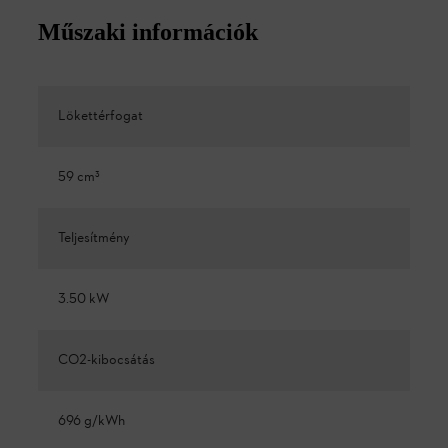
Műszaki információk
Lökettérfogat
59 cm³
Teljesítmény
3.50 kW
CO2-kibocsátás
696 g/kWh