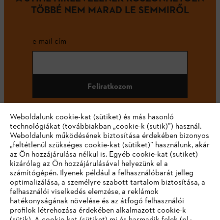
TÖBBÉ NEM MARAD LE SEMMIRŐL
e-mail cím
Feliratkozom
Weboldalunk cookie-kat (sütiket) és más hasonló
technológiákat (továbbiakban „cookie-k (sütik)”) használ.
#STIHL
Weboldalunk működésének biztosítása érdekében bizonyos
„feltétlenül szükséges cookie-kat (sütiket)” használunk, akár
az Ön hozzájárulása nélkül is. Egyéb cookie-kat (sütiket)
kizárólag az Ön hozzájárulásával helyezünk el a
számítógépén. Ilyenek például a felhasználóbarát jelleg
optimalizálása, a személyre szabott tartalom biztosítása, a
felhasználói viselkedés elemzése, a reklámok
hatékonyságának növelése és az átfogó felhasználói
profilok létrehozása érdekében alkalmazott cookie-k
Vállalat