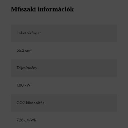
Műszaki információk
Lökettérfogat
35.2 cm³
Teljesítmény
1.80 kW
CO2-kibocsátás
728 g/kWh