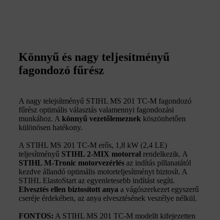
Könnyű és nagy teljesítményű
fagondozó fűrész
A nagy telejsítményű STIHL MS 201 TC-M fagondozó
fűrész optimális választás valamennyi fagondozási
munkához. A
könnyű vezetőlemeznek
köszönhetően
különösen hatékony.
A STIHL MS 201 TC-M erős, 1,8 kW (2,4 LE)
teljesítményű
STIHL 2-MIX motorral
rendelkezik. A
STIHL M-Tronic motorvezérlés
az indítás pillanatától
kezdve állandó optimális motorteljesítményt biztosít. A
STIHL ElastoStart az egyenletesebb indítást segíti.
Elvesztés ellen biztosított anya
a vágószerkezet egyszerű
cseréje érdekében, az anya elvesztésének veszélye nélkül.
FONTOS:
A STIHL MS 201 TC-M modellt kifejezetten