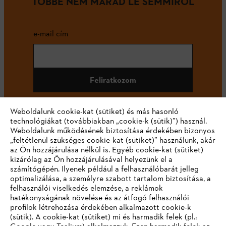
TÖBBÉ NEM MARAD LE SEMMIRŐL
e-mail cím
Feliratkozom
Weboldalunk cookie-kat (sütiket) és más hasonló
technológiákat (továbbiakban „cookie-k (sütik)”) használ.
#STIHL
Weboldalunk működésének biztosítása érdekében bizonyos
„feltétlenül szükséges cookie-kat (sütiket)” használunk, akár
az Ön hozzájárulása nélkül is. Egyéb cookie-kat (sütiket)
kizárólag az Ön hozzájárulásával helyezünk el a
számítógépén. Ilyenek például a felhasználóbarát jelleg
optimalizálása, a személyre szabott tartalom biztosítása, a
felhasználói viselkedés elemzése, a reklámok
hatékonyságának növelése és az átfogó felhasználói
profilok létrehozása érdekében alkalmazott cookie-k
Vállalat
(sütik). A cookie-kat (sütiket) mi és harmadik felek (pl.: