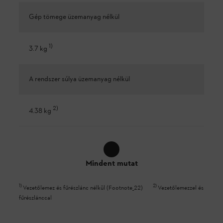
Gép tömege üzemanyag nélkül
1
)
3.7 kg
A rendszer súlya üzemanyag nélkül
2
)
4.38 kg
Mindent mutat
1
)
2
)
Vezetőlemez és fűrészlánc nélkül (Footnote_22)
Vezetőlemezzel és
fűrészlánccal