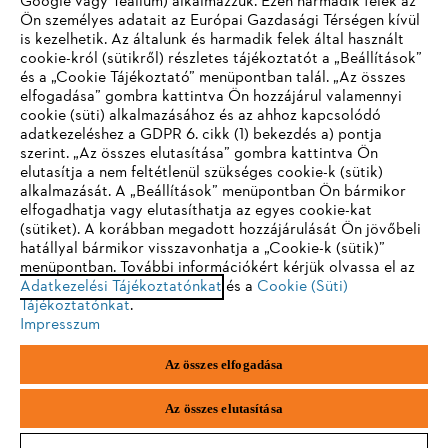
Google vagy Tealium) alkalmazzuk. Ezen harmadik felek az
Ön személyes adatait az Európai Gazdasági Térségen kívül
is kezelhetik. Az általunk és harmadik felek által használt
STIHL GYIK
cookie-król (sütikről) részletes tájékoztatót a „Beállítások”
és a „Cookie Tájékoztató” menüpontban talál. „Az összes
elfogadása” gombra kattintva Ön hozzájárul valamennyi
cookie (süti) alkalmazásához és az ahhoz kapcsolódó
IHR BROWSER WIRD NICHT
adatkezeléshez a GDPR 6. cikk (1) bekezdés a) pontja
Szerviz
szerint. „Az összes elutasítása” gombra kattintva Ön
UNTERSTÜTZT
elutasítja a nem feltétlenül szükséges cookie-k (sütik)
alkalmazását. A „Beállítások” menüpontban Ön bármikor
elfogadhatja vagy elutasíthatja az egyes cookie-kat
Sie nutzen einen Browser, den wir noch nicht unterstützen. Für
(sütiket). A korábban megadott hozzájárulását Ön jövőbeli
eine optimale Nutzung unserer Seite empfehlen wir Ihnen, zu
hatállyal bármikor visszavonhatja a „Cookie-k (sütik)”
Adatvédelem
Impresszum
Cookie tájékoztató
menüpontban. További információkért kérjük olvassa el az
einem der folgenden Browser zu wechseln:
Adatkezelési Tájékoztatónkat
és a
Cookie (Süti)
Jogi információk
Tájékoztatónkat
.
Impresszum
Firefox
Chrome
Az összes elfogadása
Andreas Stihl Kereskedelmi Kft.
Székhely: H-2051 Biatorbágy-Budapark
Safari
Edge
Paul Hartmann u. 4.
Az összes elutasítása