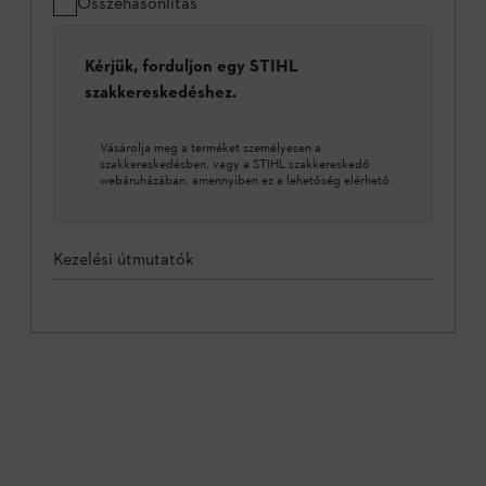
Összehasonlítás
Kérjük, forduljon egy STIHL
szakkereskedéshez.
Vásárolja meg a terméket személyesen a
szakkereskedésben, vagy a STIHL szakkereskedő
webáruházában, amennyiben ez a lehetőség elérhető.
Kezelési útmutatók