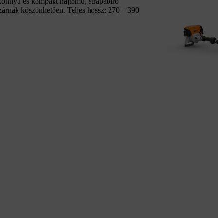
 könnyű és kompakt hajtómű, strapabíró
zárnak köszönhetően. Teljes hossz: 270 – 390