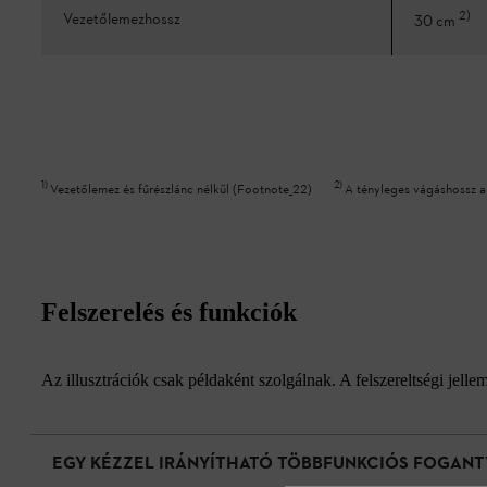
2
)
Vezetőlemezhossz
30 cm
1
)
2
)
Vezetőlemez és fűrészlánc nélkül (Footnote_22)
A tényleges vágáshossz a
Felszerelés és funkciók
Az illusztrációk csak példaként szolgálnak. A felszereltségi jell
EGY KÉZZEL IRÁNYÍTHATÓ TÖBBFUNKCIÓS FOGANT