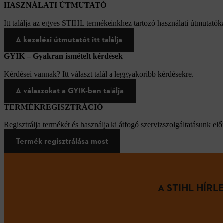
HASZNÁLATI ÚTMUTATÓ
Itt találja az egyes STIHL termékeinkhez tartozó használati útmutatóka
A kezelési útmutatót itt találja
GYIK – Gyakran ismételt kérdések
Kérdései vannak? Itt választ talál a leggyakoribb kérdésekre.
A válaszokat a GYIK-ben találja
TERMÉKREGISZTRÁCIÓ
Regisztrálja termékét és használja ki átfogó szervizszolgáltatásunk elő
Termék regisztrálása most
A STIHL HÍR