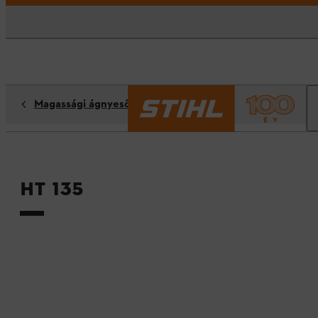
Magassági ágnyesők
HT 135