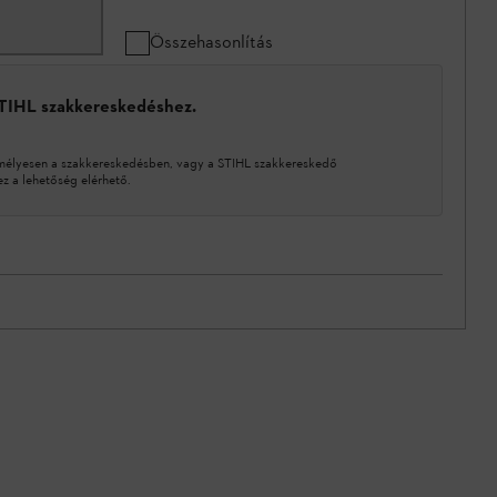
Összehasonlítás
STIHL szakkereskedéshez.
mélyesen a szakkereskedésben, vagy a STIHL szakkereskedő
 a lehetőség elérhető.