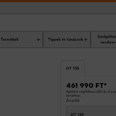
Szolgálta
Termékek
Tippek és tanácsok
rendezv
HT 135
461 990 FT
*
Ajánlott végfelhasználói ár. A sz
tartalmaz.
Árucikk
HT 135