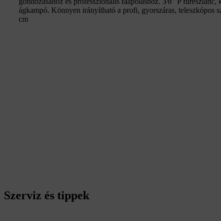
gondozásához és professzionális faápoláshoz. 3⁄8" P fűrészlánc,
ágkampó. Könnyen irányítható a profi, gyorszáras, teleszkópos s
cm
Szerviz és tippek