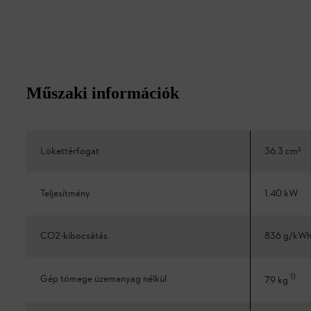
Műszaki információk
Lökettérfogat
36.3 cm³
Teljesítmény
1.40 kW
CO2-kibocsátás
836 g/kW
1
)
Gép tömege üzemanyag nélkül
7.9 kg