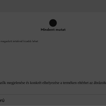
Mindent mutat
 megadott értéknél kisebb lehet
emzők megjelenése és konkrét elhelyezése a terméken eltérhet az ábrázol
YÚ