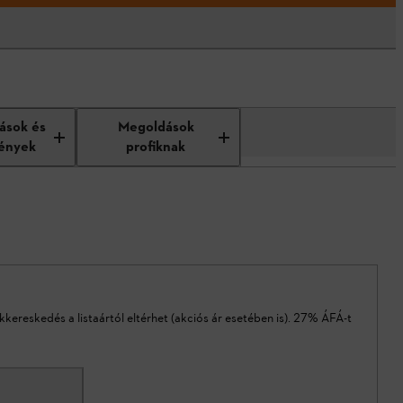
tások és
Megoldások
ények
profiknak
akkereskedés a listaártól eltérhet (akciós ár esetében is). 27% ÁFÁ-t