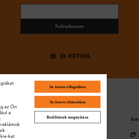
Feliratkozom
#STIHL
ógiákat
Az összes elfogadása
Az összes elutasítása
lag az Ön
dául a
Beállítások megnyitása
t
STIHL GYIK
Sze
a reklámok
lok
Termékregisztráció
kie-kat