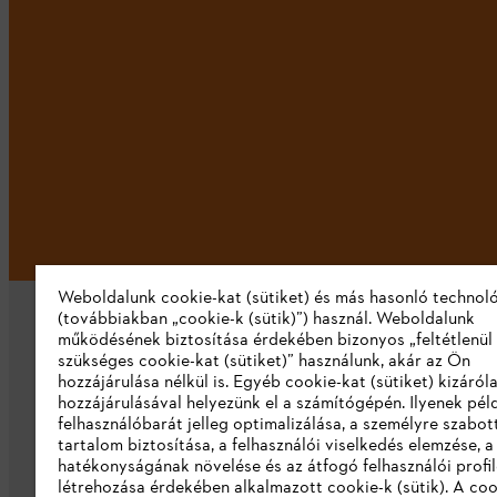
Weboldalunk cookie-kat (sütiket) és más hasonló technol
(továbbiakban „cookie-k (sütik)”) használ. Weboldalunk
működésének biztosítása érdekében bizonyos „feltétlenül
szükséges cookie-kat (sütiket)” használunk, akár az Ön
hozzájárulása nélkül is. Egyéb cookie-kat (sütiket) kizáró
hozzájárulásával helyezünk el a számítógépén. Ilyenek pél
felhasználóbarát jelleg optimalizálása, a személyre szabot
Vállalat
tartalom biztosítása, a felhasználói viselkedés elemzése, 
hatékonyságának növelése és az átfogó felhasználói profi
Rólunk
létrehozása érdekében alkalmazott cookie-k (sütik). A coo