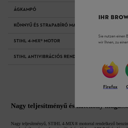
ÁGKAMPÓ
IHR BROW
KÖNNYŰ ÉS STRAPABÍRÓ MAGNÉZIUM HAJTÓMŰ
Sie nutzen einen 
STIHL 4-MIX® MOTOR
wir Ihnen, zu ein
STIHL ANTIVIBRÁCIÓS RENDSZER
Firefox
Nagy teljesítményű és hatékony magass
Nagy teljesítményű, STIHL 4-MIX® motorral rendelkező benzi