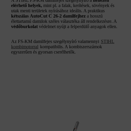
A STIHL FS-KM damilfejes szegélynyíró a
nehezen
elérhető helyek,
mint pl. a falak, kerítések, sövények és
utak menti területek nyírásához ideális. A praktikus
kétszálas AutoCut C 26-2 damilfejhez
a hosszú
élettartamú damilok széles választéka áll rendelkezésre. A
védőburkolat
védelmet nyújt a felperdülő anyagok ellen.
Az FS-KM damilfejes szegélynyíró valamennyi
STIHL
kombimotorral
kompatibilis. A kombiszerszámok
egyszerűen és gyorsan cserélhetők.