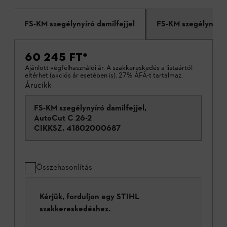
FS-KM szegélynyíró damilfejjel
FS-KM szegélynyíró
60 245 FT
*
Ajánlott végfelhasználói ár. A szakkereskedés a listaártól
eltérhet (akciós ár esetében is). 27% ÁFÁ-t tartalmaz.
Árucikk
FS-KM szegélynyíró damilfejjel,
AutoCut C 26-2
CIKKSZ.
41802000687
Összehasonlítás
Kérjük, forduljon egy STIHL
szakkereskedéshez.