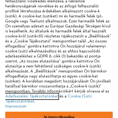
felhasználói viselkedés elemzése, a reklámok
hatékonyságának növelése és az átfogó felhasználói
profilok létrehozása érdekében alkalmazott cookie-k
Vállalat
(sütik). A cookie-kat (sütiket) mi és harmadik felek (pl.:
Google vagy Tealium) alkalmazzuk. Ezen harmadik felek az
Ön személyes adatait az Európai Gazdasági Térségen kívül
is kezelhetik. Az általunk és harmadik felek által használt
STIHL GYIK
cookie-król (sütikről) részletes tájékoztatót a „Beállítások”
és a „Cookie Tájékoztató” menüpontban talál. „Az összes
elfogadása” gombra kattintva Ön hozzájárul valamennyi
cookie (süti) alkalmazásához és az ahhoz kapcsolódó
IHR BROWSER WIRD NICHT
adatkezeléshez a GDPR 6. cikk (1) bekezdés a) pontja
Szerviz
szerint. „Az összes elutasítása” gombra kattintva Ön
UNTERSTÜTZT
elutasítja a nem feltétlenül szükséges cookie-k (sütik)
alkalmazását. A „Beállítások” menüpontban Ön bármikor
elfogadhatja vagy elutasíthatja az egyes cookie-kat
Sie nutzen einen Browser, den wir noch nicht unterstützen. Für
(sütiket). A korábban megadott hozzájárulását Ön jövőbeli
eine optimale Nutzung unserer Seite empfehlen wir Ihnen, zu
hatállyal bármikor visszavonhatja a „Cookie-k (sütik)”
Adatvédelem
Impresszum
Cookie tájékoztató
menüpontban. További információkért kérjük olvassa el az
einem der folgenden Browser zu wechseln:
Adatkezelési Tájékoztatónkat
és a
Cookie (Süti)
Tájékoztatónkat
.
Jogi információk
Impresszum
Firefox
Chrome
Az összes elfogadása