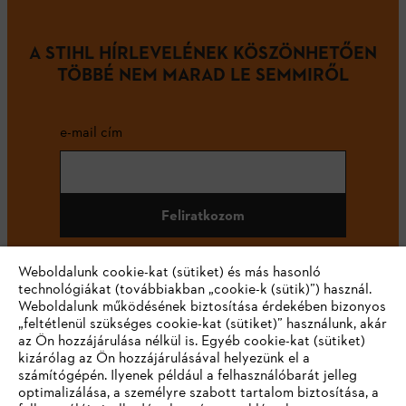
A STIHL HÍRLEVELÉNEK KÖSZÖNHETŐEN
TÖBBÉ NEM MARAD LE SEMMIRŐL
e-mail cím
Feliratkozom
Weboldalunk cookie-kat (sütiket) és más hasonló
technológiákat (továbbiakban „cookie-k (sütik)”) használ.
#STIHL
Weboldalunk működésének biztosítása érdekében bizonyos
„feltétlenül szükséges cookie-kat (sütiket)” használunk, akár
az Ön hozzájárulása nélkül is. Egyéb cookie-kat (sütiket)
kizárólag az Ön hozzájárulásával helyezünk el a
számítógépén. Ilyenek például a felhasználóbarát jelleg
optimalizálása, a személyre szabott tartalom biztosítása, a