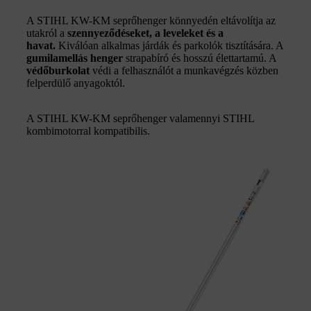
A STIHL KW-KM seprőhenger könnyedén eltávolítja az
utakról a
szennyeződéseket, a leveleket és a
havat.
Kiválóan alkalmas járdák és parkolók tisztítására. A
gumilamellás henger
strapabíró és hosszú élettartamú. A
védőburkolat
védi a felhasználót a munkavégzés közben
felperdülő anyagoktól.
A STIHL KW-KM seprőhenger valamennyi STIHL
kombimotorral kompatibilis.