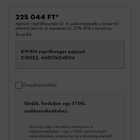
225 044 FT
*
Ajánlott végfelhasználói ár. A szakkereskedés a listaártól
eltérhet (akciós ár esetében is). 27% ÁFÁ-t tartalmaz.
Árucikk
KW-KM seprőhenger pajzzsal
CIKKSZ.
46017404904
Összehasonlítás
Kérjük, forduljon egy STIHL
szakkereskedéshez.
Vásárolja meg a terméket személyesen a
szakkereskedésben, vagy a STIHL szakkereskedő
webáruházában, amennyiben ez a lehetőség elérhető.