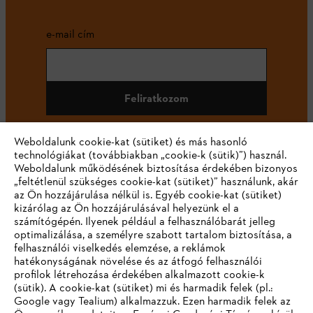
e-mail cím
Feliratkozom
Weboldalunk cookie-kat (sütiket) és más hasonló
technológiákat (továbbiakban „cookie-k (sütik)”) használ.
#STIHL
Weboldalunk működésének biztosítása érdekében bizonyos
„feltétlenül szükséges cookie-kat (sütiket)” használunk, akár
az Ön hozzájárulása nélkül is. Egyéb cookie-kat (sütiket)
kizárólag az Ön hozzájárulásával helyezünk el a
számítógépén. Ilyenek például a felhasználóbarát jelleg
optimalizálása, a személyre szabott tartalom biztosítása, a
felhasználói viselkedés elemzése, a reklámok
hatékonyságának növelése és az átfogó felhasználói
profilok létrehozása érdekében alkalmazott cookie-k
Vállalat
(sütik). A cookie-kat (sütiket) mi és harmadik felek (pl.:
Google vagy Tealium) alkalmazzuk. Ezen harmadik felek az