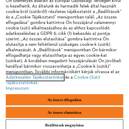
Ön személyes adatait az Európai Gazdasági Térségen kívül
is kezelhetik. Az általunk és harmadik felek által használt
STIHL GYIK
cookie-król (sütikről) részletes tájékoztatót a „Beállítások”
és a „Cookie Tájékoztató” menüpontban talál. „Az összes
elfogadása” gombra kattintva Ön hozzájárul valamennyi
cookie (süti) alkalmazásához és az ahhoz kapcsolódó
IHR BROWSER WIRD NICHT
adatkezeléshez a GDPR 6. cikk (1) bekezdés a) pontja
Szerviz
szerint. „Az összes elutasítása” gombra kattintva Ön
UNTERSTÜTZT
elutasítja a nem feltétlenül szükséges cookie-k (sütik)
alkalmazását. A „Beállítások” menüpontban Ön bármikor
elfogadhatja vagy elutasíthatja az egyes cookie-kat
Sie nutzen einen Browser, den wir noch nicht unterstützen. Für
(sütiket). A korábban megadott hozzájárulását Ön jövőbeli
eine optimale Nutzung unserer Seite empfehlen wir Ihnen, zu
hatállyal bármikor visszavonhatja a „Cookie-k (sütik)”
Adatvédelem
Impresszum
Cookie tájékoztató
menüpontban. További információkért kérjük olvassa el az
einem der folgenden Browser zu wechseln:
Adatkezelési Tájékoztatónkat
és a
Cookie (Süti)
Tájékoztatónkat
.
Jogi információk
Impresszum
Firefox
Chrome
Az összes elfogadása
Andreas Stihl Kereskedelmi Kft.
Székhely: H-2051 Biatorbágy-Budapark
Safari
Edge
Paul Hartmann u. 4.
Az összes elutasítása
Beállítások megnyitása