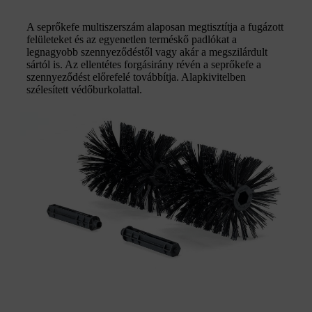
A seprőkefe multiszerszám alaposan megtisztítja a fugázott
felületeket és az egyenetlen terméskő padlókat a
legnagyobb szennyeződéstől vagy akár a megszilárdult
sártól is. Az ellentétes forgásirány révén a seprőkefe a
szennyeződést előrefelé továbbítja. Alapkivitelben
szélesített védőburkolattal.