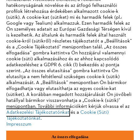
hatékonyságának növelése és az átfogó felhasználói
profilok létrehozása érdekében alkalmazott cookie-k
Vállalat
(sütik). A cookie-kat (sütiket) mi és harmadik felek (pl.:
Google vagy Tealium) alkalmazzuk. Ezen harmadik felek az
Ön személyes adatait az Európai Gazdasági Térségen kívül
is kezelhetik. Az általunk és harmadik felek által használt
STIHL GYIK
cookie-król (sütikről) részletes tájékoztatót a „Beállítások”
és a „Cookie Tájékoztató” menüpontban talál. „Az összes
elfogadása” gombra kattintva Ön hozzájárul valamennyi
cookie (süti) alkalmazásához és az ahhoz kapcsolódó
IHR BROWSER WIRD NICHT
adatkezeléshez a GDPR 6. cikk (1) bekezdés a) pontja
Szerviz
szerint. „Az összes elutasítása” gombra kattintva Ön
UNTERSTÜTZT
elutasítja a nem feltétlenül szükséges cookie-k (sütik)
alkalmazását. A „Beállítások” menüpontban Ön bármikor
elfogadhatja vagy elutasíthatja az egyes cookie-kat
Sie nutzen einen Browser, den wir noch nicht unterstützen. Für
(sütiket). A korábban megadott hozzájárulását Ön jövőbeli
eine optimale Nutzung unserer Seite empfehlen wir Ihnen, zu
hatállyal bármikor visszavonhatja a „Cookie-k (sütik)”
Adatvédelem
Impresszum
Cookie tájékoztató
menüpontban. További információkért kérjük olvassa el az
einem der folgenden Browser zu wechseln:
Adatkezelési Tájékoztatónkat
és a
Cookie (Süti)
Jogi információk
Tájékoztatónkat
.
Impresszum
Firefox
Chrome
Az összes elfogadása
Andreas Stihl Kereskedelmi Kft.