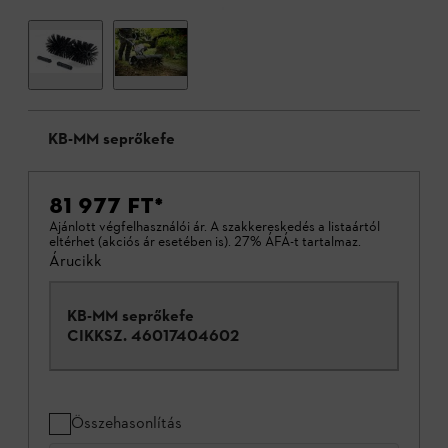
KB-MM seprőkefe
81 977 FT
*
Ajánlott végfelhasználói ár. A szakkereskedés a listaártól
eltérhet (akciós ár esetében is). 27% ÁFÁ-t tartalmaz.
Árucikk
KB-MM seprőkefe
CIKKSZ.
46017404602
Összehasonlítás