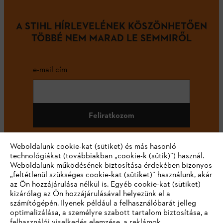
A STIHL HÍRLEVELÉNEK KÖSZÖNHETŐEN
TÖBBÉ NEM MARAD LE SEMMIRŐL
e-mail cím
Feliratkozom
Weboldalunk cookie-kat (sütiket) és más hasonló
technológiákat (továbbiakban „cookie-k (sütik)”) használ.
#STIHL
Weboldalunk működésének biztosítása érdekében bizonyos
„feltétlenül szükséges cookie-kat (sütiket)” használunk, akár
az Ön hozzájárulása nélkül is. Egyéb cookie-kat (sütiket)
kizárólag az Ön hozzájárulásával helyezünk el a
számítógépén. Ilyenek például a felhasználóbarát jelleg
optimalizálása, a személyre szabott tartalom biztosítása, a
felhasználói viselkedés elemzése, a reklámok