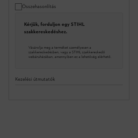
Összehasonlítás
Kérjük, forduljon egy STIHL
szakkereskedéshez.
Vásárolja meg a terméket személyesen a
szakkereskedésben, vagy a STIHL szakkereskedő
webáruházában, amennyiben ez a lehetőség elérhető.
Kezelési útmutatók