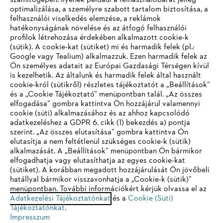
számítógépén. Ilyenek például a felhasználóbarát jelleg
optimalizálása, a személyre szabott tartalom biztosítása, a
felhasználói viselkedés elemzése, a reklámok
hatékonyságának növelése és az átfogó felhasználói
profilok létrehozása érdekében alkalmazott cookie-k
Vállalat
(sütik). A cookie-kat (sütiket) mi és harmadik felek (pl.:
Google vagy Tealium) alkalmazzuk. Ezen harmadik felek az
Ön személyes adatait az Európai Gazdasági Térségen kívül
is kezelhetik. Az általunk és harmadik felek által használt
STIHL GYIK
cookie-król (sütikről) részletes tájékoztatót a „Beállítások”
és a „Cookie Tájékoztató” menüpontban talál. „Az összes
elfogadása” gombra kattintva Ön hozzájárul valamennyi
cookie (süti) alkalmazásához és az ahhoz kapcsolódó
IHR BROWSER WIRD NICHT
adatkezeléshez a GDPR 6. cikk (1) bekezdés a) pontja
Szerviz
szerint. „Az összes elutasítása” gombra kattintva Ön
UNTERSTÜTZT
elutasítja a nem feltétlenül szükséges cookie-k (sütik)
alkalmazását. A „Beállítások” menüpontban Ön bármikor
elfogadhatja vagy elutasíthatja az egyes cookie-kat
Sie nutzen einen Browser, den wir noch nicht unterstützen. Für
(sütiket). A korábban megadott hozzájárulását Ön jövőbeli
eine optimale Nutzung unserer Seite empfehlen wir Ihnen, zu
hatállyal bármikor visszavonhatja a „Cookie-k (sütik)”
Adatvédelem
Impresszum
Cookie tájékoztató
menüpontban. További információkért kérjük olvassa el az
einem der folgenden Browser zu wechseln:
Adatkezelési Tájékoztatónkat
és a
Cookie (Süti)
Jogi információk
Tájékoztatónkat
.
Impresszum