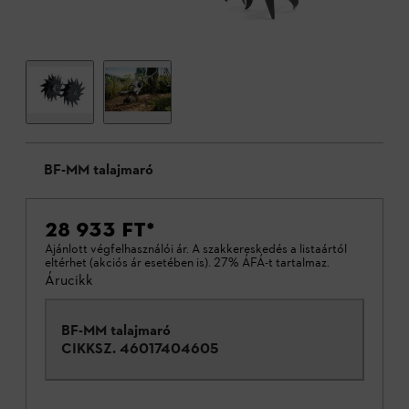
BF-MM talajmaró
28 933 FT
*
Ajánlott végfelhasználói ár. A szakkereskedés a listaártól
eltérhet (akciós ár esetében is). 27% ÁFÁ-t tartalmaz.
Árucikk
BF-MM talajmaró
CIKKSZ.
46017404605