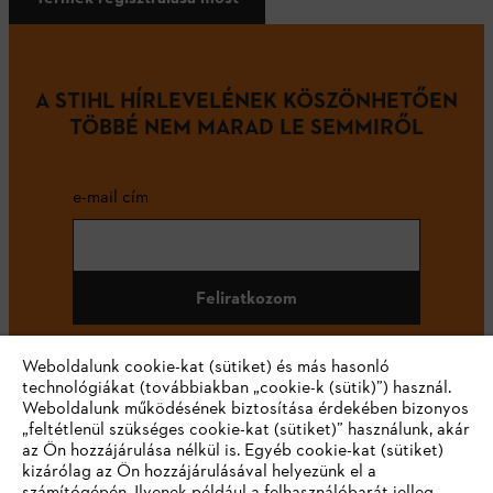
A STIHL HÍRLEVELÉNEK KÖSZÖNHETŐEN
TÖBBÉ NEM MARAD LE SEMMIRŐL
e-mail cím
Feliratkozom
Weboldalunk cookie-kat (sütiket) és más hasonló
technológiákat (továbbiakban „cookie-k (sütik)”) használ.
#STIHL
Weboldalunk működésének biztosítása érdekében bizonyos
„feltétlenül szükséges cookie-kat (sütiket)” használunk, akár
az Ön hozzájárulása nélkül is. Egyéb cookie-kat (sütiket)
kizárólag az Ön hozzájárulásával helyezünk el a