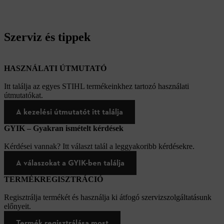
Szerviz és tippek
HASZNÁLATI ÚTMUTATÓ
Itt találja az egyes STIHL termékeinkhez tartozó használati
útmutatókat.
A kezelési útmutatót itt találja
GYIK – Gyakran ismételt kérdések
Kérdései vannak? Itt választ talál a leggyakoribb kérdésekre.
A válaszokat a GYIK-ben találja
TERMÉKREGISZTRÁCIÓ
Regisztrálja termékét és használja ki átfogó szervizszolgáltatásunk
előnyeit.
Termék regisztrálása most