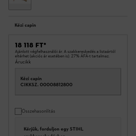
Kézi capin
18 118 FT
*
Ajánlott végfelhasználói ár. A szakkereskedés a listaártól
eltérhet (akciós ár esetében is). 27% ÁFÁ-t tartalmaz.
Árucikk
Kézi capin
CIKKSZ.
00008812800
Összehasonlítás
Kérjük, forduljon egy STIHL