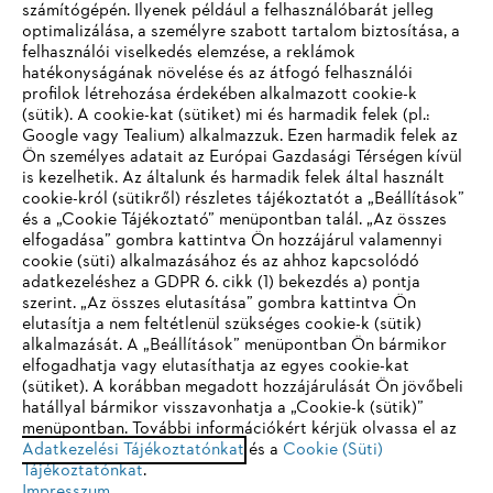
számítógépén. Ilyenek például a felhasználóbarát jelleg
optimalizálása, a személyre szabott tartalom biztosítása, a
felhasználói viselkedés elemzése, a reklámok
hatékonyságának növelése és az átfogó felhasználói
profilok létrehozása érdekében alkalmazott cookie-k
Vállalat
(sütik). A cookie-kat (sütiket) mi és harmadik felek (pl.:
Google vagy Tealium) alkalmazzuk. Ezen harmadik felek az
Ön személyes adatait az Európai Gazdasági Térségen kívül
is kezelhetik. Az általunk és harmadik felek által használt
STIHL GYIK
cookie-król (sütikről) részletes tájékoztatót a „Beállítások”
és a „Cookie Tájékoztató” menüpontban talál. „Az összes
elfogadása” gombra kattintva Ön hozzájárul valamennyi
cookie (süti) alkalmazásához és az ahhoz kapcsolódó
IHR BROWSER WIRD NICHT
adatkezeléshez a GDPR 6. cikk (1) bekezdés a) pontja
Szerviz
szerint. „Az összes elutasítása” gombra kattintva Ön
UNTERSTÜTZT
elutasítja a nem feltétlenül szükséges cookie-k (sütik)
alkalmazását. A „Beállítások” menüpontban Ön bármikor
elfogadhatja vagy elutasíthatja az egyes cookie-kat
Sie nutzen einen Browser, den wir noch nicht unterstützen. Für
(sütiket). A korábban megadott hozzájárulását Ön jövőbeli
eine optimale Nutzung unserer Seite empfehlen wir Ihnen, zu
hatállyal bármikor visszavonhatja a „Cookie-k (sütik)”
Adatvédelem
Impresszum
Cookie tájékoztató
menüpontban. További információkért kérjük olvassa el az
einem der folgenden Browser zu wechseln:
Adatkezelési Tájékoztatónkat
és a
Cookie (Süti)
Jogi információk
Tájékoztatónkat
.
Impresszum