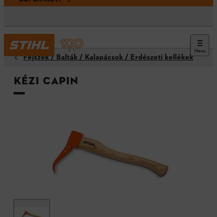
Menü
Fejszék / Balták / Kalapácsok / Erdészeti kellékek
Kézi capin