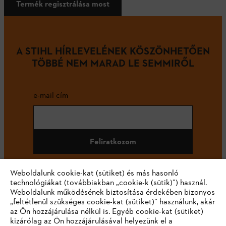
Termék regisztrálása most
A STIHL HÍRLEVELÉNEK KÖSZÖNHETŐEN
TÖBBÉ NEM MARAD LE SEMMIRŐL
e-mail cím
Feliratkozom
Weboldalunk cookie-kat (sütiket) és más hasonló
technológiákat (továbbiakban „cookie-k (sütik)”) használ.
#STIHL
Weboldalunk működésének biztosítása érdekében bizonyos
„feltétlenül szükséges cookie-kat (sütiket)” használunk, akár
az Ön hozzájárulása nélkül is. Egyéb cookie-kat (sütiket)
kizárólag az Ön hozzájárulásával helyezünk el a