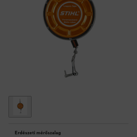
Erdészeti mérőszalag