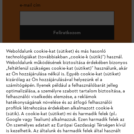
e-mail cím
Feliratkozom
Weboldalunk cookie-kat (sütiket) és más hasonló
technológiákat (továbbiakban „cookie-k (sütik)”) használ.
#STIHL
Weboldalunk működésének biztosítása érdekében bizonyos
„feltétlenül szükséges cookie-kat (sütiket)” használunk, akár
az Ön hozzájárulása nélkül is. Egyéb cookie-kat (sütiket)
kizárólag az Ön hozzájárulásával helyezünk el a
számítógépén. Ilyenek például a felhasználóbarát jelleg
optimalizálása, a személyre szabott tartalom biztosítása, a
felhasználói viselkedés elemzése, a reklámok
hatékonyságának növelése és az átfogó felhasználói
profilok létrehozása érdekében alkalmazott cookie-k
Vállalat
(sütik). A cookie-kat (sütiket) mi és harmadik felek (pl.:
Google vagy Tealium) alkalmazzuk. Ezen harmadik felek az
Ön személyes adatait az Európai Gazdasági Térségen kívül
is kezelhetik. Az általunk és harmadik felek által használt