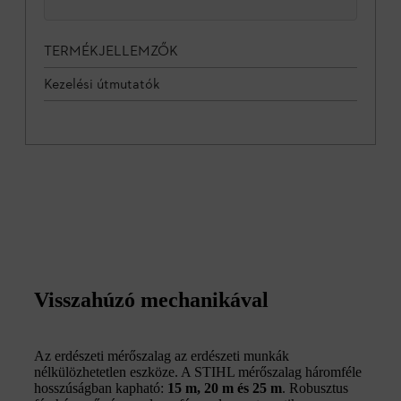
TERMÉKJELLEMZŐK
Kezelési útmutatók
Visszahúzó mechanikával
Az erdészeti mérőszalag az erdészeti munkák
nélkülözhetetlen eszköze. A STIHL mérőszalag háromféle
hosszúságban kapható:
15 m, 20 m és 25 m
. Robusztus