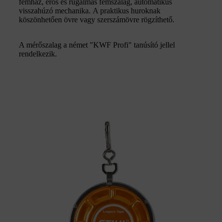
fémház, erős és rugalmas fémszalag, automatikus
visszahúzó mechanika. A praktikus huroknak
köszönhetően övre vagy szerszámövre rögzíthető.
A mérőszalag a német "KWF Profi" tanúsító jellel
rendelkezik.