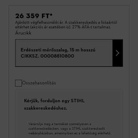
26 359 FT
*
Ajánlott végfelhasználói ár. A szakkereskedés a listaártól
eltérhet (akciós ár esetében is). 27% ÁFÁ-t tartalmaz.
Árucikk
Erdészeti mérőszalag, 15 m hosszú
CIKKSZ.
00008810800
Összehasonlítás
Kérjük, forduljon egy STIHL
szakkereskedéshez.
Vásárolja meg a terméket személyesen a
szakkereskedésben, vagy a STIHL szakkereskedő
webáruházában, amennyiben ez a lehetőség elérhető.