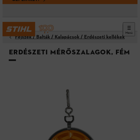
Menü
Fejszék / Balták / Kalapácsok / Erdészeti kellékek
Erdészeti mérőszalagok, fém