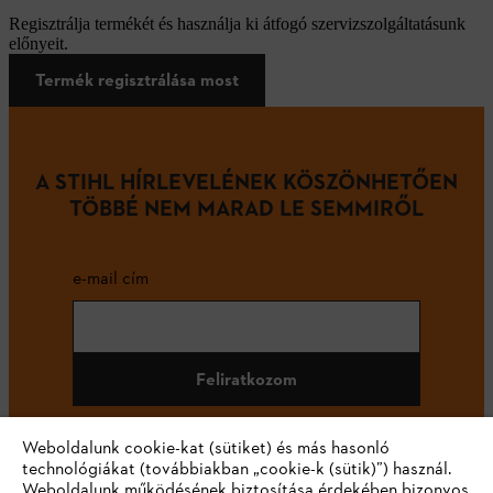
Regisztrálja termékét és használja ki átfogó szervizszolgáltatásunk
előnyeit.
Termék regisztrálása most
A STIHL HÍRLEVELÉNEK KÖSZÖNHETŐEN
TÖBBÉ NEM MARAD LE SEMMIRŐL
e-mail cím
Feliratkozom
Weboldalunk cookie-kat (sütiket) és más hasonló
technológiákat (továbbiakban „cookie-k (sütik)”) használ.
#STIHL
Weboldalunk működésének biztosítása érdekében bizonyos