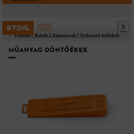
Menü
Fejszék / Balták / Kalapácsok / Erdészeti kellékek
Műanyag döntőékek