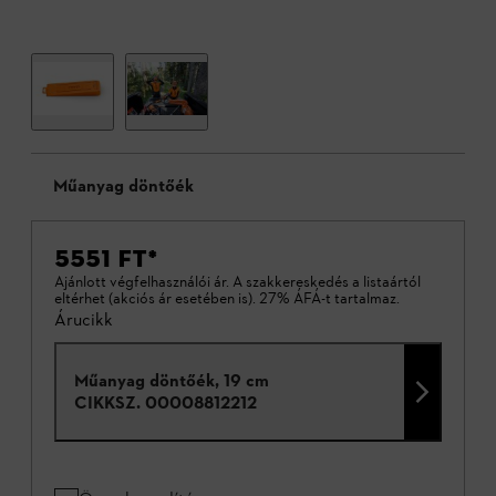
Műanyag döntőék
5551 FT
*
Ajánlott végfelhasználói ár. A szakkereskedés a listaártól
eltérhet (akciós ár esetében is). 27% ÁFÁ-t tartalmaz.
Árucikk
Műanyag döntőék, 19 cm
CIKKSZ.
00008812212