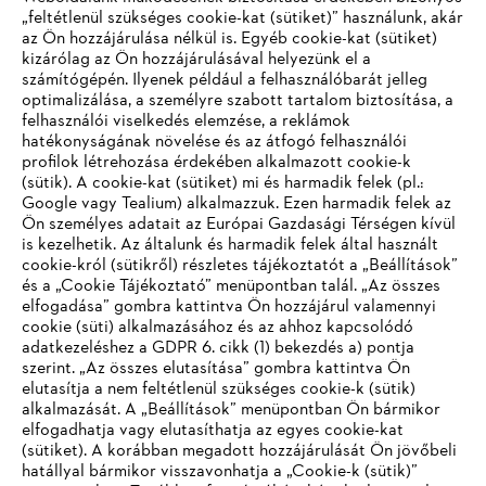
„feltétlenül szükséges cookie-kat (sütiket)” használunk, akár
az Ön hozzájárulása nélkül is. Egyéb cookie-kat (sütiket)
kizárólag az Ön hozzájárulásával helyezünk el a
számítógépén. Ilyenek például a felhasználóbarát jelleg
optimalizálása, a személyre szabott tartalom biztosítása, a
felhasználói viselkedés elemzése, a reklámok
hatékonyságának növelése és az átfogó felhasználói
profilok létrehozása érdekében alkalmazott cookie-k
Vállalat
(sütik). A cookie-kat (sütiket) mi és harmadik felek (pl.:
Google vagy Tealium) alkalmazzuk. Ezen harmadik felek az
Ön személyes adatait az Európai Gazdasági Térségen kívül
is kezelhetik. Az általunk és harmadik felek által használt
STIHL GYIK
cookie-król (sütikről) részletes tájékoztatót a „Beállítások”
és a „Cookie Tájékoztató” menüpontban talál. „Az összes
elfogadása” gombra kattintva Ön hozzájárul valamennyi
cookie (süti) alkalmazásához és az ahhoz kapcsolódó
IHR BROWSER WIRD NICHT
adatkezeléshez a GDPR 6. cikk (1) bekezdés a) pontja
Szerviz
szerint. „Az összes elutasítása” gombra kattintva Ön
UNTERSTÜTZT
elutasítja a nem feltétlenül szükséges cookie-k (sütik)
alkalmazását. A „Beállítások” menüpontban Ön bármikor
elfogadhatja vagy elutasíthatja az egyes cookie-kat
Sie nutzen einen Browser, den wir noch nicht unterstützen. Für
(sütiket). A korábban megadott hozzájárulását Ön jövőbeli
eine optimale Nutzung unserer Seite empfehlen wir Ihnen, zu
hatállyal bármikor visszavonhatja a „Cookie-k (sütik)”
Adatvédelem
Impresszum
Cookie tájékoztató