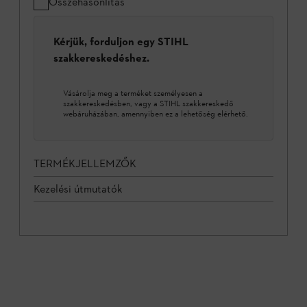
Összehasonlítás
Kérjük, forduljon egy STIHL
szakkereskedéshez.
Vásárolja meg a terméket személyesen a
szakkereskedésben, vagy a STIHL szakkereskedő
webáruházában, amennyiben ez a lehetőség elérhető.
TERMÉKJELLEMZŐK
Kezelési útmutatók