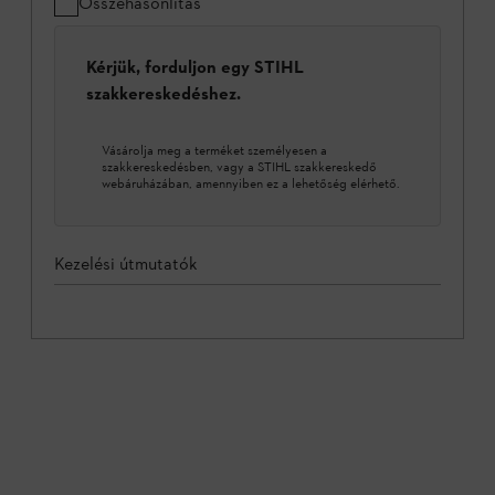
Összehasonlítás
Kérjük, forduljon egy STIHL
szakkereskedéshez.
Vásárolja meg a terméket személyesen a
szakkereskedésben, vagy a STIHL szakkereskedő
webáruházában, amennyiben ez a lehetőség elérhető.
Kezelési útmutatók