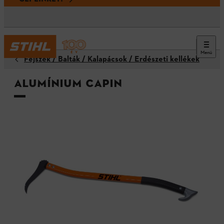
Menü
Fejszék / Balták / Kalapácsok / Erdészeti kellékek
Alumínium capin