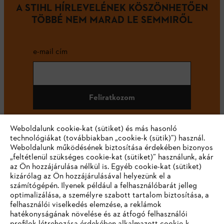
A STIHL HÍRLEVELÉNEK KÖSZÖNHETŐEN
TÖBBÉ NEM MARAD LE SEMMIRŐL
e-mail cím
Feliratkozom
Weboldalunk cookie-kat (sütiket) és más hasonló
technológiákat (továbbiakban „cookie-k (sütik)”) használ.
#STIHL
Weboldalunk működésének biztosítása érdekében bizonyos
„feltétlenül szükséges cookie-kat (sütiket)” használunk, akár
az Ön hozzájárulása nélkül is. Egyéb cookie-kat (sütiket)
kizárólag az Ön hozzájárulásával helyezünk el a
számítógépén. Ilyenek például a felhasználóbarát jelleg
optimalizálása, a személyre szabott tartalom biztosítása, a
felhasználói viselkedés elemzése, a reklámok
hatékonyságának növelése és az átfogó felhasználói