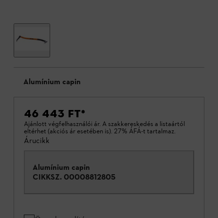
Alumínium capin
46 443 FT
*
Ajánlott végfelhasználói ár. A szakkereskedés a listaártól
eltérhet (akciós ár esetében is). 27% ÁFÁ-t tartalmaz.
Árucikk
Alumínium capin
CIKKSZ.
00008812805