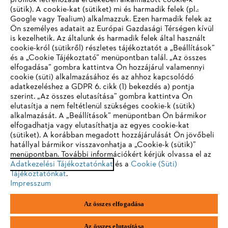
profilok létrehozása érdekében alkalmazott cookie-k
Vállalat
(sütik). A cookie-kat (sütiket) mi és harmadik felek (pl.:
Google vagy Tealium) alkalmazzuk. Ezen harmadik felek az
Ön személyes adatait az Európai Gazdasági Térségen kívül
is kezelhetik. Az általunk és harmadik felek által használt
STIHL GYIK
cookie-król (sütikről) részletes tájékoztatót a „Beállítások”
és a „Cookie Tájékoztató” menüpontban talál. „Az összes
elfogadása” gombra kattintva Ön hozzájárul valamennyi
cookie (süti) alkalmazásához és az ahhoz kapcsolódó
IHR BROWSER WIRD NICHT
adatkezeléshez a GDPR 6. cikk (1) bekezdés a) pontja
Szerviz
szerint. „Az összes elutasítása” gombra kattintva Ön
UNTERSTÜTZT
elutasítja a nem feltétlenül szükséges cookie-k (sütik)
alkalmazását. A „Beállítások” menüpontban Ön bármikor
elfogadhatja vagy elutasíthatja az egyes cookie-kat
Sie nutzen einen Browser, den wir noch nicht unterstützen. Für
(sütiket). A korábban megadott hozzájárulását Ön jövőbeli
eine optimale Nutzung unserer Seite empfehlen wir Ihnen, zu
hatállyal bármikor visszavonhatja a „Cookie-k (sütik)”
Adatvédelem
Impresszum
Cookie tájékoztató
menüpontban. További információkért kérjük olvassa el az
einem der folgenden Browser zu wechseln:
Adatkezelési Tájékoztatónkat
és a
Cookie (Süti)
Jogi információk
Tájékoztatónkat
.
Impresszum
Firefox
Chrome
Az összes elfogadása
Andreas Stihl Kereskedelmi Kft.
Székhely: H-2051 Biatorbágy-Budapark
Safari
Edge
Paul Hartmann u. 4.
Az összes elutasítása