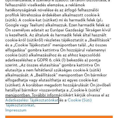
optimalizálása, a személyre szabott tartalom biztosítása, a
felhasználói viselkedés elemzése, a reklámok
hatékonyságának növelése és az átfogó felhasználói
profilok létrehozása érdekében alkalmazott cookie-k
Vállalat
(sütik). A cookie-kat (sütiket) mi és harmadik felek (pl.:
Google vagy Tealium) alkalmazzuk. Ezen harmadik felek az
Ön személyes adatait az Európai Gazdasági Térségen kívül
is kezelhetik. Az általunk és harmadik felek által használt
STIHL GYIK
cookie-król (sütikről) részletes tájékoztatót a „Beállítások”
és a „Cookie Tájékoztató” menüpontban talál. „Az összes
elfogadása” gombra kattintva Ön hozzájárul valamennyi
cookie (süti) alkalmazásához és az ahhoz kapcsolódó
IHR BROWSER WIRD NICHT
adatkezeléshez a GDPR 6. cikk (1) bekezdés a) pontja
Szerviz
szerint. „Az összes elutasítása” gombra kattintva Ön
UNTERSTÜTZT
elutasítja a nem feltétlenül szükséges cookie-k (sütik)
alkalmazását. A „Beállítások” menüpontban Ön bármikor
elfogadhatja vagy elutasíthatja az egyes cookie-kat
Sie nutzen einen Browser, den wir noch nicht unterstützen. Für
(sütiket). A korábban megadott hozzájárulását Ön jövőbeli
eine optimale Nutzung unserer Seite empfehlen wir Ihnen, zu
hatállyal bármikor visszavonhatja a „Cookie-k (sütik)”
Adatvédelem
Impresszum
Cookie tájékoztató
menüpontban. További információkért kérjük olvassa el az
einem der folgenden Browser zu wechseln:
Adatkezelési Tájékoztatónkat
és a
Cookie (Süti)
Tájékoztatónkat
Jogi információk
.
Impresszum
Firefox
Chrome