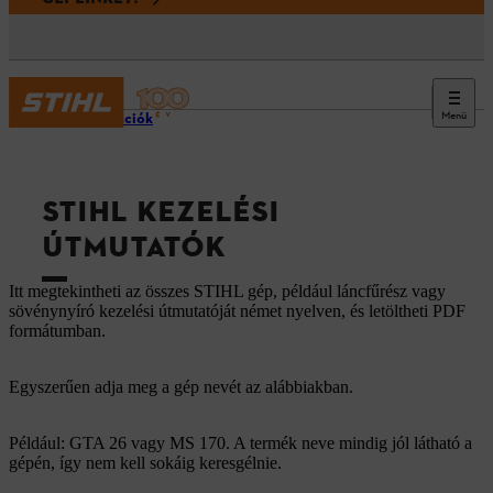
Menü
Információk
STIHL KEZELÉSI
ÚTMUTATÓK
Itt megtekintheti az összes STIHL gép, például láncfűrész vagy
sövénynyíró kezelési útmutatóját német nyelven, és letöltheti PDF
formátumban.
Egyszerűen adja meg a gép nevét az alábbiakban.
Például: GTA 26 vagy MS 170. A termék neve mindig jól látható a
gépén, így nem kell sokáig keresgélnie.