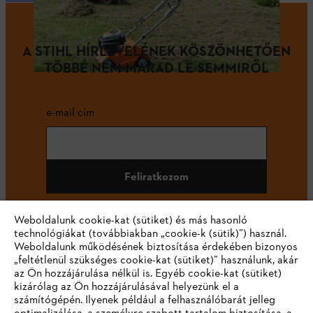
A STIHL HÍRLEVELÉNEK KÖSZÖNHETŐEN
TÖBBÉ NEM MARAD LE SEMMIRŐL
e-mail cím
Feliratkozom
Weboldalunk cookie-kat (sütiket) és más hasonló
technológiákat (továbbiakban „cookie-k (sütik)”) használ.
#STIHL
Weboldalunk működésének biztosítása érdekében bizonyos
„feltétlenül szükséges cookie-kat (sütiket)” használunk, akár
az Ön hozzájárulása nélkül is. Egyéb cookie-kat (sütiket)
kizárólag az Ön hozzájárulásával helyezünk el a
számítógépén. Ilyenek például a felhasználóbarát jelleg