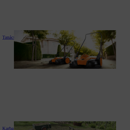
Tanácsadás és termékismertetés
Karbantartás és javítás