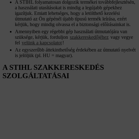
A STIHL folyamatosan dolgozik termékei továbbfejlesztésén,
a használati utasításokat is mindig a legújabb gépekhez
igazítjuk. Emiatt lehetséges, hogy a letölthető kezelési
útmutató az Ön gépénél újabb típusú termék leírása, ezért
kérjük, hogy mindig olvassa el a biztonsági előírásainkat is.
Amennyiben egy régebbi gép használati útmutatójára van
szüksége, kérjük, forduljon
szakkereskedőjéhez
vagy vegye
fel
velünk a kapcsolatot
!
Az egyszerűbb áttekinthetőség érdekében az útmutató nyelvét
is jelöljük (pl. HU = magyar).
A STIHL SZAKKERESKEDÉS
SZOLGÁLTATÁSAI