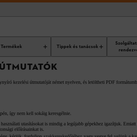
atók
Szolgálta
Termékek
Tippek és tanácsok
rendezv
I ÚTMUTATÓK
ynyíró kezelési útmutatóját német nyelven, és letöltheti PDF formátum
én, így nem kell sokáig keresgélnie.
asználati utasításokat is mindig a legújabb gépekhez igazítjuk. Emiatt 
onsági előírásainkat is.
ége, kérjük, forduljon
szakkereskedőjéhez
vagy vegye fel
velünk a ka