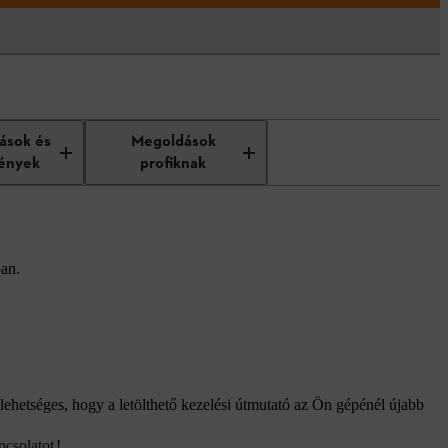
tások és
Megoldások
ények
profiknak
ban.
lehetséges, hogy a letölthető kezelési útmutató az Ön gépénél újabb
pcsolatot
!