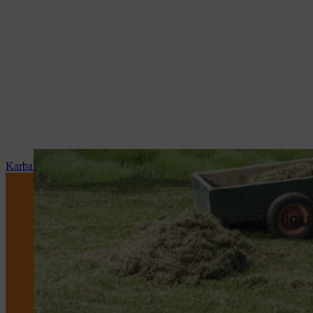
Karbantartás és javítás
A STIHL HÍR