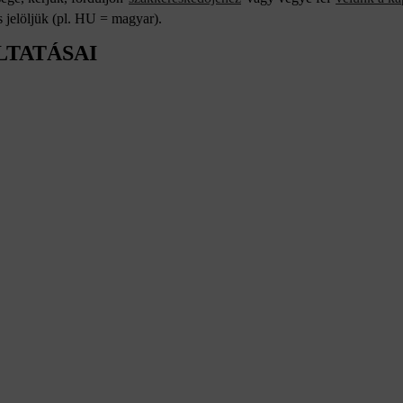
 jelöljük (pl. HU = magyar).
LTATÁSAI