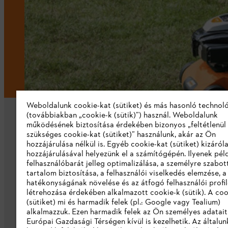
Weboldalunk cookie-kat (sütiket) és más hasonló technol
(továbbiakban „cookie-k (sütik)”) használ. Weboldalunk
működésének biztosítása érdekében bizonyos „feltétlenül
szükséges cookie-kat (sütiket)” használunk, akár az Ön
hozzájárulása nélkül is. Egyéb cookie-kat (sütiket) kizáró
hozzájárulásával helyezünk el a számítógépén. Ilyenek pél
felhasználóbarát jelleg optimalizálása, a személyre szabot
Vállalat
tartalom biztosítása, a felhasználói viselkedés elemzése, 
hatékonyságának növelése és az átfogó felhasználói profi
Rólunk
létrehozása érdekében alkalmazott cookie-k (sütik). A coo
(sütiket) mi és harmadik felek (pl.: Google vagy Tealium)
Katalógus letöltése
alkalmazzuk. Ezen harmadik felek az Ön személyes adatait
Európai Gazdasági Térségen kívül is kezelhetik. Az általun
Visszaélés bejelentés