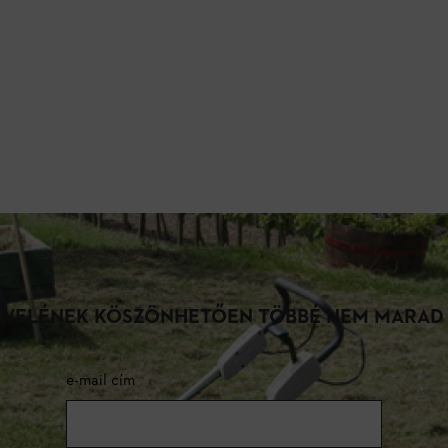
LEVELÉNEK KÖSZÖNHETŐEN TÖBBÉ NEM MARAD
e-mail cím