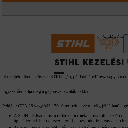
Kezdőlap
Információk
Kezelési útmut
STIHL KEZELÉS
Itt megtekintheti az összes STIHL gép, például láncfűrész vagy sövén
Egyszerűen adja meg a gép nevét az alábbiakban.
Például: GTA 26 vagy MS 170. A termék neve mindig jól látható a gép
A STIHL folyamatosan dolgozik termékei továbbfejlesztésén, a h
típusú termék leírása, ezért kérjük, hogy mindig olvassa el a bizt
Amennyiben egy régebbi gép használati útmutatójára van szüks