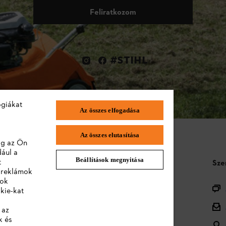
Feliratkozom
#STIHL
ógiákat
Az összes elfogadása
Az összes elutasítása
lag az Ön
dául a
Beállítások megnyitása
t
STIHL GYIK
Sze
a reklámok
lok
Termékregisztráció
kie-kat
Termékválaszték
 az
k és
Ártalmatlanítás