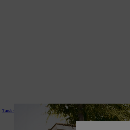
Tanácsadás és termékismertetés