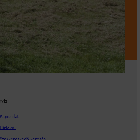
rviz
Kapcsolat
Hírlevél
Szakkereskedő keresés