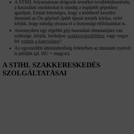
A STIHL folyamatosan dolgozik termékei továbbfejlesztésén,
a használati utasításokat is mindig a legújabb gépekhez
igazítjuk. Emiatt lehetséges, hogy a letölthető kezelési
útmutató az Ön gépénél újabb típusú termék leírása, ezért
kérjük, hogy mindig olvassa el a biztonsági előírásainkat is.
Amennyiben egy régebbi gép használati útmutatójára van
szüksége, kérjük, forduljon
szakkereskedőjéhez
vagy vegye
fel
velünk a kapcsolatot
!
Az egyszerűbb áttekinthetőség érdekében az útmutató nyelvét
is jelöljük (pl. HU = magyar).
A STIHL SZAKKERESKEDÉS
SZOLGÁLTATÁSAI