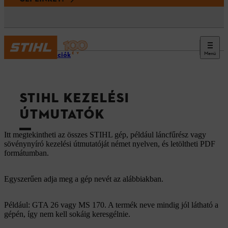
Menü
Információk
STIHL KEZELÉSI
ÚTMUTATÓK
Itt megtekintheti az összes STIHL gép, például láncfűrész vagy
sövénynyíró kezelési útmutatóját német nyelven, és letöltheti PDF
formátumban.
Egyszerűen adja meg a gép nevét az alábbiakban.
Például: GTA 26 vagy MS 170. A termék neve mindig jól látható a
gépén, így nem kell sokáig keresgélnie.