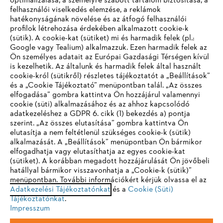
optimalizálása, a személyre szabott tartalom biztosítása, a
felhasználói viselkedés elemzése, a reklámok
hatékonyságának növelése és az átfogó felhasználói
profilok létrehozása érdekében alkalmazott cookie-k
Vállalat
(sütik). A cookie-kat (sütiket) mi és harmadik felek (pl.:
Google vagy Tealium) alkalmazzuk. Ezen harmadik felek az
Ön személyes adatait az Európai Gazdasági Térségen kívül
is kezelhetik. Az általunk és harmadik felek által használt
STIHL GYIK
cookie-król (sütikről) részletes tájékoztatót a „Beállítások”
és a „Cookie Tájékoztató” menüpontban talál. „Az összes
elfogadása” gombra kattintva Ön hozzájárul valamennyi
cookie (süti) alkalmazásához és az ahhoz kapcsolódó
IHR BROWSER WIRD NICHT
adatkezeléshez a GDPR 6. cikk (1) bekezdés a) pontja
Szerviz
szerint. „Az összes elutasítása” gombra kattintva Ön
UNTERSTÜTZT
elutasítja a nem feltétlenül szükséges cookie-k (sütik)
alkalmazását. A „Beállítások” menüpontban Ön bármikor
elfogadhatja vagy elutasíthatja az egyes cookie-kat
Sie nutzen einen Browser, den wir noch nicht unterstützen. Für
(sütiket). A korábban megadott hozzájárulását Ön jövőbeli
eine optimale Nutzung unserer Seite empfehlen wir Ihnen, zu
hatállyal bármikor visszavonhatja a „Cookie-k (sütik)”
Adatvédelem
Impresszum
Cookie tájékoztató
menüpontban. További információkért kérjük olvassa el az
einem der folgenden Browser zu wechseln:
Adatkezelési Tájékoztatónkat
és a
Cookie (Süti)
Tájékoztatónkat
Jogi információk
.
Impresszum
Firefox
Chrome