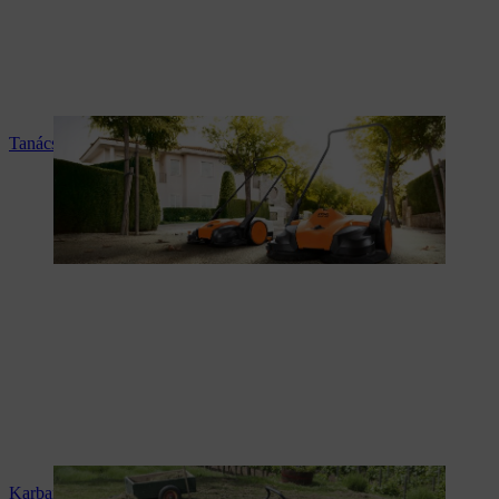
Tanácsadás és termékismertetés
Karbantartás és javítás