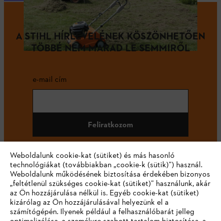
A STIHL HÍRLEVELÉNEK KÖSZÖNHETŐEN
TÖBBÉ NEM MARAD LE SEMMIRŐL
e-mail cím
Feliratkozom
Weboldalunk cookie-kat (sütiket) és más hasonló
technológiákat (továbbiakban „cookie-k (sütik)”) használ.
#STIHL
Weboldalunk működésének biztosítása érdekében bizonyos
„feltétlenül szükséges cookie-kat (sütiket)” használunk, akár
az Ön hozzájárulása nélkül is. Egyéb cookie-kat (sütiket)
kizárólag az Ön hozzájárulásával helyezünk el a
számítógépén. Ilyenek például a felhasználóbarát jelleg