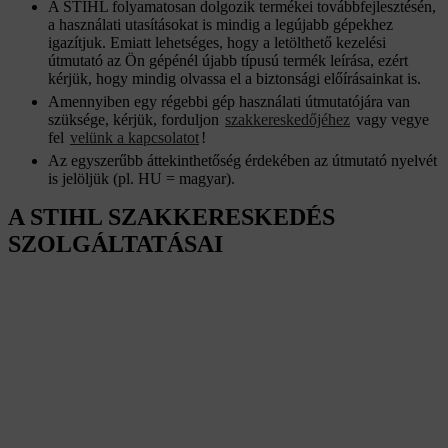
A STIHL folyamatosan dolgozik termékei továbbfejlesztésén,
a használati utasításokat is mindig a legújabb gépekhez
igazítjuk. Emiatt lehetséges, hogy a letölthető kezelési
útmutató az Ön gépénél újabb típusú termék leírása, ezért
kérjük, hogy mindig olvassa el a biztonsági előírásainkat is.
Amennyiben egy régebbi gép használati útmutatójára van
szüksége, kérjük, forduljon
szakkereskedőjéhez
vagy vegye
fel
velünk a kapcsolatot
!
Az egyszerűbb áttekinthetőség érdekében az útmutató nyelvét
is jelöljük (pl. HU = magyar).
A STIHL SZAKKERESKEDÉS
SZOLGÁLTATÁSAI