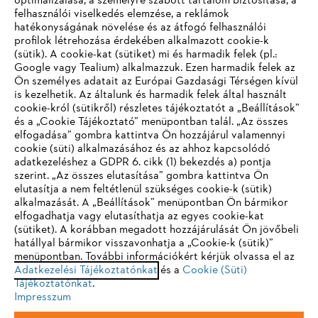
optimalizálása, a személyre szabott tartalom biztosítása, a
felhasználói viselkedés elemzése, a reklámok
hatékonyságának növelése és az átfogó felhasználói
profilok létrehozása érdekében alkalmazott cookie-k
Vállalat
(sütik). A cookie-kat (sütiket) mi és harmadik felek (pl.:
Google vagy Tealium) alkalmazzuk. Ezen harmadik felek az
Ön személyes adatait az Európai Gazdasági Térségen kívül
is kezelhetik. Az általunk és harmadik felek által használt
STIHL GYIK
cookie-król (sütikről) részletes tájékoztatót a „Beállítások”
és a „Cookie Tájékoztató” menüpontban talál. „Az összes
elfogadása” gombra kattintva Ön hozzájárul valamennyi
cookie (süti) alkalmazásához és az ahhoz kapcsolódó
IHR BROWSER WIRD NICHT
adatkezeléshez a GDPR 6. cikk (1) bekezdés a) pontja
Szerviz
szerint. „Az összes elutasítása” gombra kattintva Ön
UNTERSTÜTZT
elutasítja a nem feltétlenül szükséges cookie-k (sütik)
alkalmazását. A „Beállítások” menüpontban Ön bármikor
elfogadhatja vagy elutasíthatja az egyes cookie-kat
Sie nutzen einen Browser, den wir noch nicht unterstützen. Für
(sütiket). A korábban megadott hozzájárulását Ön jövőbeli
eine optimale Nutzung unserer Seite empfehlen wir Ihnen, zu
hatállyal bármikor visszavonhatja a „Cookie-k (sütik)”
Adatvédelem
Impresszum
Cookie tájékoztató
menüpontban. További információkért kérjük olvassa el az
einem der folgenden Browser zu wechseln:
Adatkezelési Tájékoztatónkat
és a
Cookie (Süti)
Tájékoztatónkat
Jogi információk
.
Impresszum
Firefox
Chrome