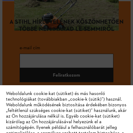
A STIHL HÍRLEVELÉNEK KÖSZÖNHETŐEN
TÖBBÉ NEM MARAD LE SEMMIRŐL
e-mail cím
Feliratkozom
Weboldalunk cookie-kat (sütiket) és más hasonló
technológiákat (továbbiakban „cookie-k (sütik)”) használ.
#STIHL
Weboldalunk működésének biztosítása érdekében bizonyos
„feltétlenül szükséges cookie-kat (sütiket)” használunk, akár
az Ön hozzájárulása nélkül is. Egyéb cookie-kat (sütiket)
kizárólag az Ön hozzájárulásával helyezünk el a
számítógépén. Ilyenek például a felhasználóbarát jelleg