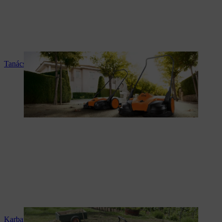
Tanácsadás és termékismertetés
Karbantartás és javítás