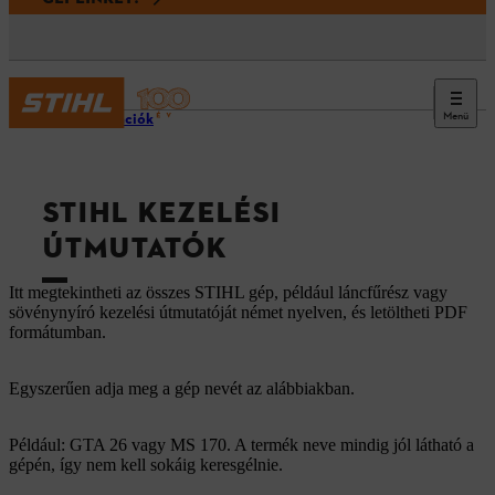
Menü
Információk
STIHL KEZELÉSI
ÚTMUTATÓK
Itt megtekintheti az összes STIHL gép, például láncfűrész vagy
sövénynyíró kezelési útmutatóját német nyelven, és letöltheti PDF
formátumban.
Egyszerűen adja meg a gép nevét az alábbiakban.
Például: GTA 26 vagy MS 170. A termék neve mindig jól látható a
gépén, így nem kell sokáig keresgélnie.