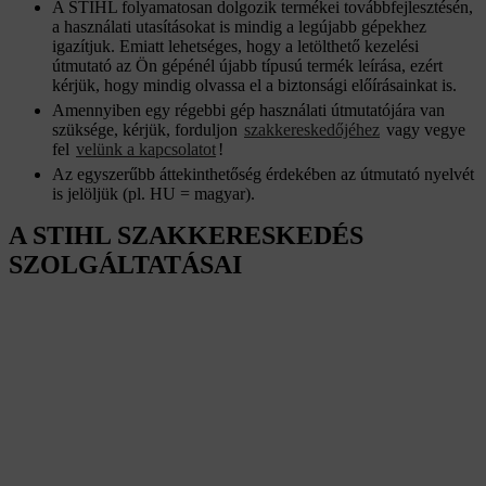
A STIHL folyamatosan dolgozik termékei továbbfejlesztésén,
a használati utasításokat is mindig a legújabb gépekhez
igazítjuk. Emiatt lehetséges, hogy a letölthető kezelési
útmutató az Ön gépénél újabb típusú termék leírása, ezért
kérjük, hogy mindig olvassa el a biztonsági előírásainkat is.
Amennyiben egy régebbi gép használati útmutatójára van
szüksége, kérjük, forduljon
szakkereskedőjéhez
vagy vegye
fel
velünk a kapcsolatot
!
Az egyszerűbb áttekinthetőség érdekében az útmutató nyelvét
is jelöljük (pl. HU = magyar).
A STIHL SZAKKERESKEDÉS
SZOLGÁLTATÁSAI