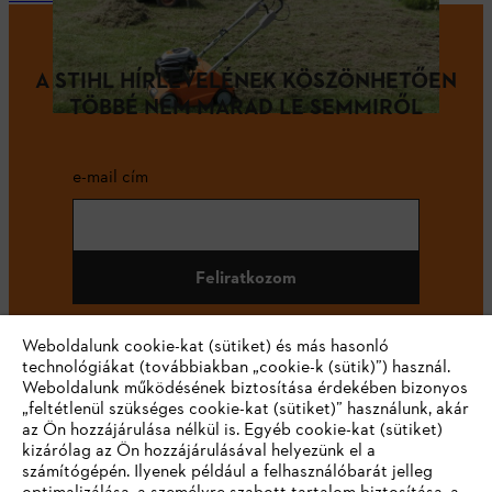
A STIHL HÍRLEVELÉNEK KÖSZÖNHETŐEN
TÖBBÉ NEM MARAD LE SEMMIRŐL
e-mail cím
Feliratkozom
Weboldalunk cookie-kat (sütiket) és más hasonló
technológiákat (továbbiakban „cookie-k (sütik)”) használ.
#STIHL
Weboldalunk működésének biztosítása érdekében bizonyos
„feltétlenül szükséges cookie-kat (sütiket)” használunk, akár
az Ön hozzájárulása nélkül is. Egyéb cookie-kat (sütiket)
kizárólag az Ön hozzájárulásával helyezünk el a
számítógépén. Ilyenek például a felhasználóbarát jelleg