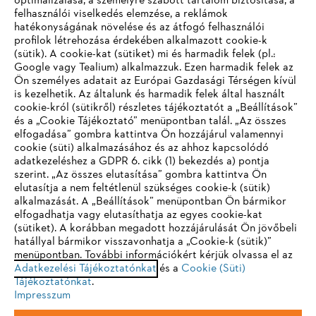
optimalizálása, a személyre szabott tartalom biztosítása, a
felhasználói viselkedés elemzése, a reklámok
hatékonyságának növelése és az átfogó felhasználói
profilok létrehozása érdekében alkalmazott cookie-k
Vállalat
(sütik). A cookie-kat (sütiket) mi és harmadik felek (pl.:
Google vagy Tealium) alkalmazzuk. Ezen harmadik felek az
Ön személyes adatait az Európai Gazdasági Térségen kívül
is kezelhetik. Az általunk és harmadik felek által használt
STIHL GYIK
cookie-król (sütikről) részletes tájékoztatót a „Beállítások”
és a „Cookie Tájékoztató” menüpontban talál. „Az összes
elfogadása” gombra kattintva Ön hozzájárul valamennyi
cookie (süti) alkalmazásához és az ahhoz kapcsolódó
IHR BROWSER WIRD NICHT
adatkezeléshez a GDPR 6. cikk (1) bekezdés a) pontja
Szerviz
szerint. „Az összes elutasítása” gombra kattintva Ön
UNTERSTÜTZT
elutasítja a nem feltétlenül szükséges cookie-k (sütik)
alkalmazását. A „Beállítások” menüpontban Ön bármikor
elfogadhatja vagy elutasíthatja az egyes cookie-kat
Sie nutzen einen Browser, den wir noch nicht unterstützen. Für
(sütiket). A korábban megadott hozzájárulását Ön jövőbeli
eine optimale Nutzung unserer Seite empfehlen wir Ihnen, zu
hatállyal bármikor visszavonhatja a „Cookie-k (sütik)”
Adatvédelem
Impresszum
Cookie tájékoztató
menüpontban. További információkért kérjük olvassa el az
einem der folgenden Browser zu wechseln:
Adatkezelési Tájékoztatónkat
és a
Cookie (Süti)
Tájékoztatónkat
Jogi információk
.
Impresszum
Firefox
Chrome