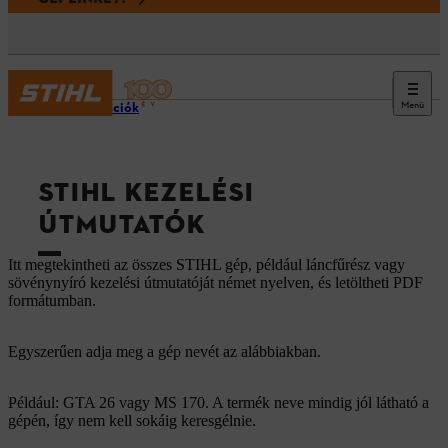
Menü
Információk
STIHL KEZELÉSI
ÚTMUTATÓK
Itt megtekintheti az összes STIHL gép, például láncfűrész vagy
sövénynyíró kezelési útmutatóját német nyelven, és letöltheti PDF
formátumban.
Egyszerűen adja meg a gép nevét az alábbiakban.
Például: GTA 26 vagy MS 170. A termék neve mindig jól látható a
gépén, így nem kell sokáig keresgélnie.