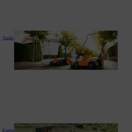
Tanácsadás és termékismertetés
Karbantartás és javítás