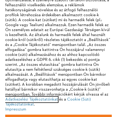
optimalizálása, a személyre szabott tartalom biztosítása, a
felhasználói viselkedés elemzése, a reklámok
hatékonyságának növelése és az átfogó felhasználói
profilok létrehozása érdekében alkalmazott cookie-k
Vállalat
(sütik). A cookie-kat (sütiket) mi és harmadik felek (pl.:
Google vagy Tealium) alkalmazzuk. Ezen harmadik felek az
Ön személyes adatait az Európai Gazdasági Térségen kívül
is kezelhetik. Az általunk és harmadik felek által használt
STIHL GYIK
cookie-król (sütikről) részletes tájékoztatót a „Beállítások”
és a „Cookie Tájékoztató” menüpontban talál. „Az összes
elfogadása” gombra kattintva Ön hozzájárul valamennyi
cookie (süti) alkalmazásához és az ahhoz kapcsolódó
IHR BROWSER WIRD NICHT
adatkezeléshez a GDPR 6. cikk (1) bekezdés a) pontja
Szerviz
szerint. „Az összes elutasítása” gombra kattintva Ön
UNTERSTÜTZT
elutasítja a nem feltétlenül szükséges cookie-k (sütik)
alkalmazását. A „Beállítások” menüpontban Ön bármikor
elfogadhatja vagy elutasíthatja az egyes cookie-kat
Sie nutzen einen Browser, den wir noch nicht unterstützen. Für
(sütiket). A korábban megadott hozzájárulását Ön jövőbeli
eine optimale Nutzung unserer Seite empfehlen wir Ihnen, zu
hatállyal bármikor visszavonhatja a „Cookie-k (sütik)”
Adatvédelem
Impresszum
Cookie tájékoztató
menüpontban. További információkért kérjük olvassa el az
einem der folgenden Browser zu wechseln:
Adatkezelési Tájékoztatónkat
és a
Cookie (Süti)
Tájékoztatónkat
Jogi információk
.
Impresszum
Firefox
Chrome