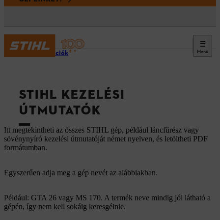
Menü
Információk
STIHL KEZELÉSI
ÚTMUTATÓK
Itt megtekintheti az összes STIHL gép, például láncfűrész vagy
sövénynyíró kezelési útmutatóját német nyelven, és letöltheti PDF
formátumban.
Egyszerűen adja meg a gép nevét az alábbiakban.
Például: GTA 26 vagy MS 170. A termék neve mindig jól látható a
gépén, így nem kell sokáig keresgélnie.