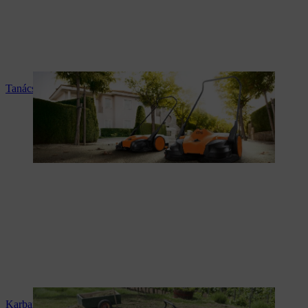
Tanácsadás és termékismertetés
Karbantartás és javítás