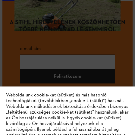
A STIHL HÍRLEVELÉNEK KÖSZÖNHETŐEN
TÖBBÉ NEM MARAD LE SEMMIRŐL
e-mail cím
Feliratkozom
Weboldalunk cookie-kat (sütiket) és más hasonló
technológiákat (továbbiakban „cookie-k (sütik)”) használ.
#STIHL
Weboldalunk működésének biztosítása érdekében bizonyos
„feltétlenül szükséges cookie-kat (sütiket)” használunk, akár
az Ön hozzájárulása nélkül is. Egyéb cookie-kat (sütiket)
kizárólag az Ön hozzájárulásával helyezünk el a
számítógépén. Ilyenek például a felhasználóbarát jelleg