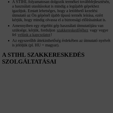
A STIHL folyamatosan dolgozik termékei továbbfejlesztésén,
a használati utasításokat is mindig a legújabb gépekhez
igazítjuk. Emiatt lehetséges, hogy a letölthető kezelési
útmutató az Ön gépénél újabb típusú termék leírása, ezért
kérjük, hogy mindig olvassa el a biztonsági előírásainkat is.
Amennyiben egy régebbi gép használati útmutatójára van
szüksége, kérjük, forduljon
szakkereskedőjéhez
vagy vegye
fel
velünk a kapcsolatot
!
Az egyszerűbb áttekinthetőség érdekében az útmutató nyelvét
is jelöljük (pl. HU = magyar).
A STIHL SZAKKERESKEDÉS
SZOLGÁLTATÁSAI