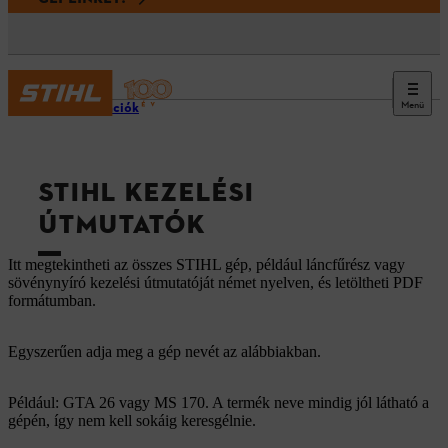
Menü
Információk
STIHL KEZELÉSI
ÚTMUTATÓK
Itt megtekintheti az összes STIHL gép, például láncfűrész vagy
sövénynyíró kezelési útmutatóját német nyelven, és letöltheti PDF
formátumban.
Egyszerűen adja meg a gép nevét az alábbiakban.
Például: GTA 26 vagy MS 170. A termék neve mindig jól látható a
gépén, így nem kell sokáig keresgélnie.