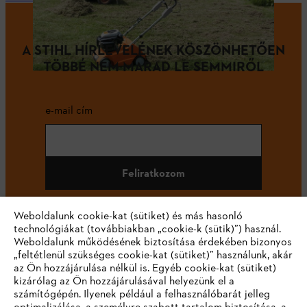
A STIHL HÍRLEVELÉNEK KÖSZÖNHETŐEN
TÖBBÉ NEM MARAD LE SEMMIRŐL
e-mail cím
Feliratkozom
Weboldalunk cookie-kat (sütiket) és más hasonló
technológiákat (továbbiakban „cookie-k (sütik)”) használ.
#STIHL
Weboldalunk működésének biztosítása érdekében bizonyos
„feltétlenül szükséges cookie-kat (sütiket)” használunk, akár
az Ön hozzájárulása nélkül is. Egyéb cookie-kat (sütiket)
kizárólag az Ön hozzájárulásával helyezünk el a
számítógépén. Ilyenek például a felhasználóbarát jelleg