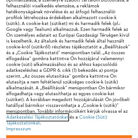
optimalizálása, a személyre szabott tartalom biztosítása, a
felhasználói viselkedés elemzése, a reklámok
hatékonyságának növelése és az átfogó felhasználói
profilok létrehozása érdekében alkalmazott cookie-k
Vállalat
(sütik). A cookie-kat (sütiket) mi és harmadik felek (pl.:
Google vagy Tealium) alkalmazzuk. Ezen harmadik felek az
Ön személyes adatait az Európai Gazdasági Térségen kívül
is kezelhetik. Az általunk és harmadik felek által használt
STIHL GYIK
cookie-król (sütikről) részletes tájékoztatót a „Beállítások”
és a „Cookie Tájékoztató” menüpontban talál. „Az összes
elfogadása” gombra kattintva Ön hozzájárul valamennyi
cookie (süti) alkalmazásához és az ahhoz kapcsolódó
IHR BROWSER WIRD NICHT
adatkezeléshez a GDPR 6. cikk (1) bekezdés a) pontja
Szerviz
szerint. „Az összes elutasítása” gombra kattintva Ön
UNTERSTÜTZT
elutasítja a nem feltétlenül szükséges cookie-k (sütik)
alkalmazását. A „Beállítások” menüpontban Ön bármikor
elfogadhatja vagy elutasíthatja az egyes cookie-kat
Sie nutzen einen Browser, den wir noch nicht unterstützen. Für
(sütiket). A korábban megadott hozzájárulását Ön jövőbeli
eine optimale Nutzung unserer Seite empfehlen wir Ihnen, zu
hatállyal bármikor visszavonhatja a „Cookie-k (sütik)”
Adatvédelem
Impresszum
Cookie tájékoztató
menüpontban. További információkért kérjük olvassa el az
einem der folgenden Browser zu wechseln:
Adatkezelési Tájékoztatónkat
és a
Cookie (Süti)
Tájékoztatónkat
Jogi információk
.
Impresszum
Firefox
Chrome