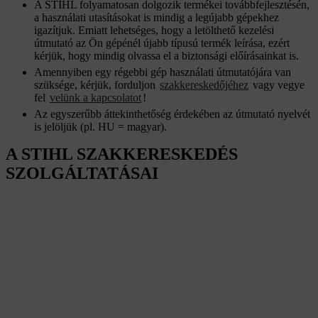
A STIHL folyamatosan dolgozik termékei továbbfejlesztésén,
a használati utasításokat is mindig a legújabb gépekhez
igazítjuk. Emiatt lehetséges, hogy a letölthető kezelési
útmutató az Ön gépénél újabb típusú termék leírása, ezért
kérjük, hogy mindig olvassa el a biztonsági előírásainkat is.
Amennyiben egy régebbi gép használati útmutatójára van
szüksége, kérjük, forduljon
szakkereskedőjéhez
vagy vegye
fel
velünk a kapcsolatot
!
Az egyszerűbb áttekinthetőség érdekében az útmutató nyelvét
is jelöljük (pl. HU = magyar).
A STIHL SZAKKERESKEDÉS
SZOLGÁLTATÁSAI