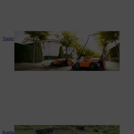
Tanácsadás és termékismertetés
Karbantartás és javítás