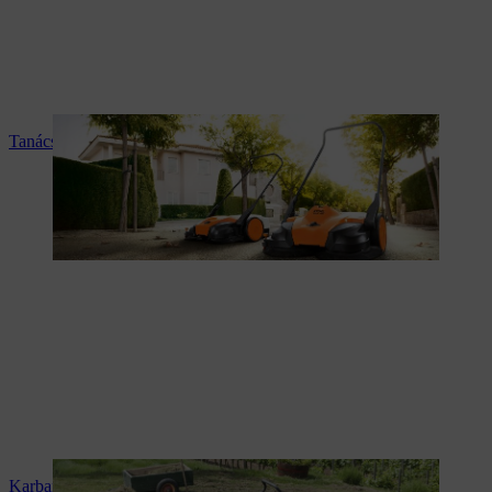
Tanácsadás és termékismertetés
Karbantartás és javítás