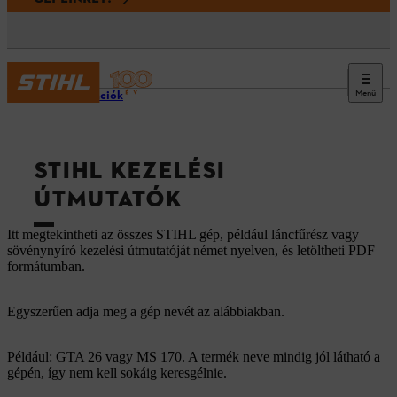
Menü
Információk
STIHL KEZELÉSI
ÚTMUTATÓK
Itt megtekintheti az összes STIHL gép, például láncfűrész vagy
sövénynyíró kezelési útmutatóját német nyelven, és letöltheti PDF
formátumban.
Egyszerűen adja meg a gép nevét az alábbiakban.
Például: GTA 26 vagy MS 170. A termék neve mindig jól látható a
gépén, így nem kell sokáig keresgélnie.