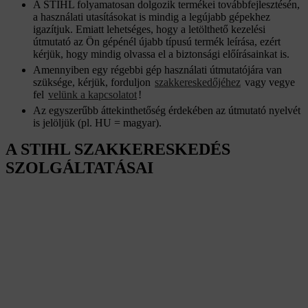
A STIHL folyamatosan dolgozik termékei továbbfejlesztésén,
a használati utasításokat is mindig a legújabb gépekhez
igazítjuk. Emiatt lehetséges, hogy a letölthető kezelési
útmutató az Ön gépénél újabb típusú termék leírása, ezért
kérjük, hogy mindig olvassa el a biztonsági előírásainkat is.
Amennyiben egy régebbi gép használati útmutatójára van
szüksége, kérjük, forduljon
szakkereskedőjéhez
vagy vegye
fel
velünk a kapcsolatot
!
Az egyszerűbb áttekinthetőség érdekében az útmutató nyelvét
is jelöljük (pl. HU = magyar).
A STIHL SZAKKERESKEDÉS
SZOLGÁLTATÁSAI