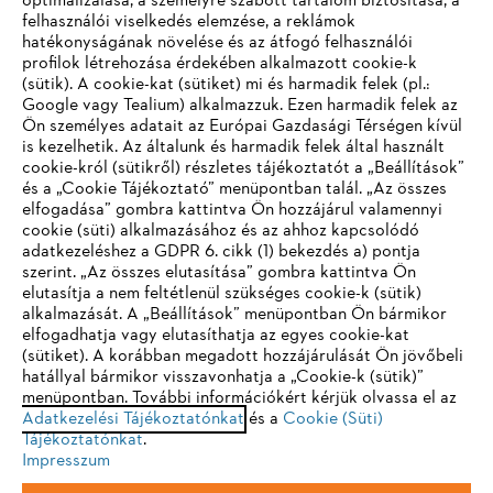
optimalizálása, a személyre szabott tartalom biztosítása, a
felhasználói viselkedés elemzése, a reklámok
hatékonyságának növelése és az átfogó felhasználói
profilok létrehozása érdekében alkalmazott cookie-k
Vállalat
(sütik). A cookie-kat (sütiket) mi és harmadik felek (pl.:
Google vagy Tealium) alkalmazzuk. Ezen harmadik felek az
Ön személyes adatait az Európai Gazdasági Térségen kívül
is kezelhetik. Az általunk és harmadik felek által használt
STIHL GYIK
cookie-król (sütikről) részletes tájékoztatót a „Beállítások”
és a „Cookie Tájékoztató” menüpontban talál. „Az összes
elfogadása” gombra kattintva Ön hozzájárul valamennyi
cookie (süti) alkalmazásához és az ahhoz kapcsolódó
IHR BROWSER WIRD NICHT
adatkezeléshez a GDPR 6. cikk (1) bekezdés a) pontja
Szerviz
szerint. „Az összes elutasítása” gombra kattintva Ön
UNTERSTÜTZT
elutasítja a nem feltétlenül szükséges cookie-k (sütik)
alkalmazását. A „Beállítások” menüpontban Ön bármikor
elfogadhatja vagy elutasíthatja az egyes cookie-kat
Sie nutzen einen Browser, den wir noch nicht unterstützen. Für
(sütiket). A korábban megadott hozzájárulását Ön jövőbeli
eine optimale Nutzung unserer Seite empfehlen wir Ihnen, zu
hatállyal bármikor visszavonhatja a „Cookie-k (sütik)”
Adatvédelem
Impresszum
Cookie tájékoztató
menüpontban. További információkért kérjük olvassa el az
einem der folgenden Browser zu wechseln:
Adatkezelési Tájékoztatónkat
és a
Cookie (Süti)
Tájékoztatónkat
Jogi információk
.
Impresszum
Firefox
Chrome