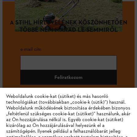
A STIHL HÍRLEVELÉNEK KÖSZÖNHETŐEN
TÖBBÉ NEM MARAD LE SEMMIRŐL
e-mail cím
Feliratkozom
Weboldalunk cookie-kat (sütiket) és más hasonló
technológiákat (továbbiakban „cookie-k (sütik)”) használ.
#STIHL
Weboldalunk működésének biztosítása érdekében bizonyos
„feltétlenül szükséges cookie-kat (sütiket)” használunk, akár
az Ön hozzájárulása nélkül is. Egyéb cookie-kat (sütiket)
kizárólag az Ön hozzájárulásával helyezünk el a
számítógépén. Ilyenek például a felhasználóbarát jelleg