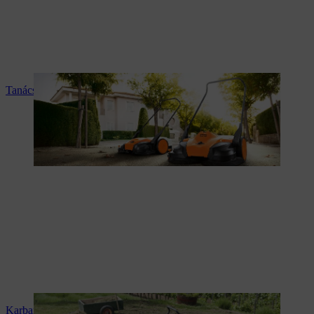
Tanácsadás és termékismertetés
Karbantartás és javítás