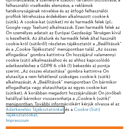
optimalizálása, a személyre szabott tartalom biztosítása, a
felhasználói viselkedés elemzése, a reklámok
hatékonyságának növelése és az átfogó felhasználói
profilok létrehozása érdekében alkalmazott cookie-k
Vállalat
(sütik). A cookie-kat (sütiket) mi és harmadik felek (pl.:
Google vagy Tealium) alkalmazzuk. Ezen harmadik felek az
Ön személyes adatait az Európai Gazdasági Térségen kívül
is kezelhetik. Az általunk és harmadik felek által használt
STIHL GYIK
cookie-król (sütikről) részletes tájékoztatót a „Beállítások”
és a „Cookie Tájékoztató” menüpontban talál. „Az összes
elfogadása” gombra kattintva Ön hozzájárul valamennyi
cookie (süti) alkalmazásához és az ahhoz kapcsolódó
IHR BROWSER WIRD NICHT
adatkezeléshez a GDPR 6. cikk (1) bekezdés a) pontja
Szerviz
szerint. „Az összes elutasítása” gombra kattintva Ön
UNTERSTÜTZT
elutasítja a nem feltétlenül szükséges cookie-k (sütik)
alkalmazását. A „Beállítások” menüpontban Ön bármikor
elfogadhatja vagy elutasíthatja az egyes cookie-kat
Sie nutzen einen Browser, den wir noch nicht unterstützen. Für
(sütiket). A korábban megadott hozzájárulását Ön jövőbeli
eine optimale Nutzung unserer Seite empfehlen wir Ihnen, zu
hatállyal bármikor visszavonhatja a „Cookie-k (sütik)”
Adatvédelem
Impresszum
Cookie tájékoztató
menüpontban. További információkért kérjük olvassa el az
einem der folgenden Browser zu wechseln:
Adatkezelési Tájékoztatónkat
és a
Cookie (Süti)
Tájékoztatónkat
Jogi információk
.
Impresszum
Firefox
Chrome