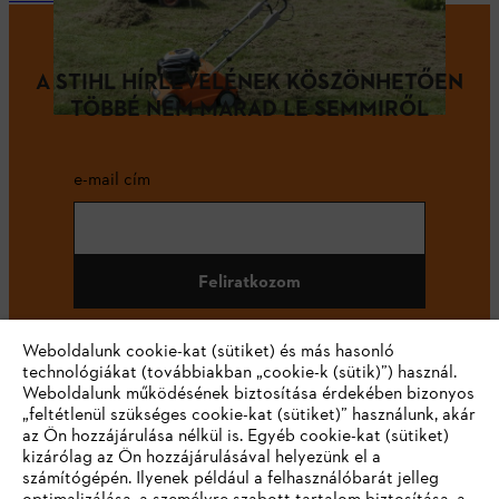
A STIHL HÍRLEVELÉNEK KÖSZÖNHETŐEN
TÖBBÉ NEM MARAD LE SEMMIRŐL
e-mail cím
Feliratkozom
Weboldalunk cookie-kat (sütiket) és más hasonló
technológiákat (továbbiakban „cookie-k (sütik)”) használ.
#STIHL
Weboldalunk működésének biztosítása érdekében bizonyos
„feltétlenül szükséges cookie-kat (sütiket)” használunk, akár
az Ön hozzájárulása nélkül is. Egyéb cookie-kat (sütiket)
kizárólag az Ön hozzájárulásával helyezünk el a
számítógépén. Ilyenek például a felhasználóbarát jelleg