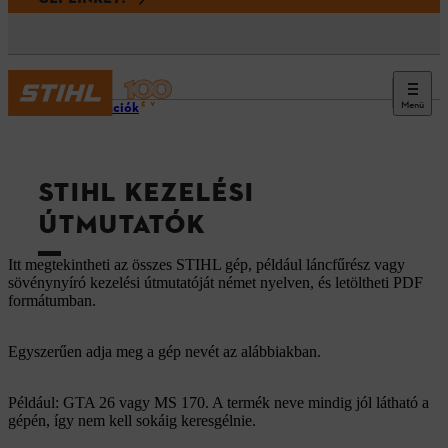
Menü
Információk
STIHL KEZELÉSI
ÚTMUTATÓK
Itt megtekintheti az összes STIHL gép, például láncfűrész vagy
sövénynyíró kezelési útmutatóját német nyelven, és letöltheti PDF
formátumban.
Egyszerűen adja meg a gép nevét az alábbiakban.
Például: GTA 26 vagy MS 170. A termék neve mindig jól látható a
gépén, így nem kell sokáig keresgélnie.