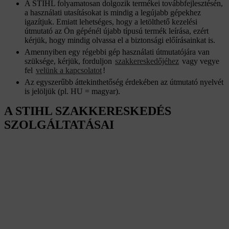
A STIHL folyamatosan dolgozik termékei továbbfejlesztésén,
a használati utasításokat is mindig a legújabb gépekhez
igazítjuk. Emiatt lehetséges, hogy a letölthető kezelési
útmutató az Ön gépénél újabb típusú termék leírása, ezért
kérjük, hogy mindig olvassa el a biztonsági előírásainkat is.
Amennyiben egy régebbi gép használati útmutatójára van
szüksége, kérjük, forduljon
szakkereskedőjéhez
vagy vegye
fel
velünk a kapcsolatot
!
Az egyszerűbb áttekinthetőség érdekében az útmutató nyelvét
is jelöljük (pl. HU = magyar).
A STIHL SZAKKERESKEDÉS
SZOLGÁLTATÁSAI