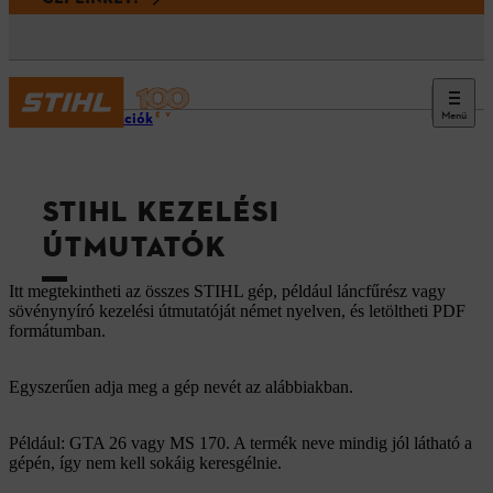
Menü
Információk
STIHL KEZELÉSI
ÚTMUTATÓK
Itt megtekintheti az összes STIHL gép, például láncfűrész vagy
sövénynyíró kezelési útmutatóját német nyelven, és letöltheti PDF
formátumban.
Egyszerűen adja meg a gép nevét az alábbiakban.
Például: GTA 26 vagy MS 170. A termék neve mindig jól látható a
gépén, így nem kell sokáig keresgélnie.