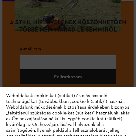
A STIHL HÍRLEVELÉNEK KÖSZÖNHETŐEN
TÖBBÉ NEM MARAD LE SEMMIRŐL
e-mail cím
Feliratkozom
Weboldalunk cookie-kat (sütiket) és más hasonló
technológiákat (továbbiakban „cookie-k (sütik)”) használ.
#STIHL
Weboldalunk működésének biztosítása érdekében bizonyos
„feltétlenül szükséges cookie-kat (sütiket)” használunk, akár
az Ön hozzájárulása nélkül is. Egyéb cookie-kat (sütiket)
kizárólag az Ön hozzájárulásával helyezünk el a
számítógépén. Ilyenek például a felhasználóbarát jelleg