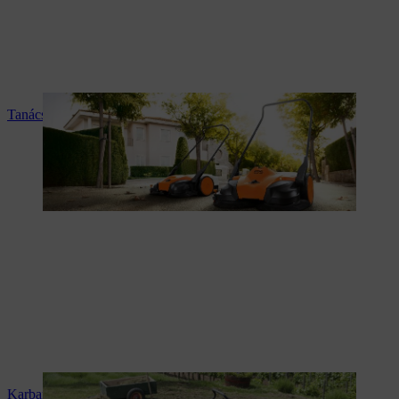
Tanácsadás és termékismertetés
Karbantartás és javítás