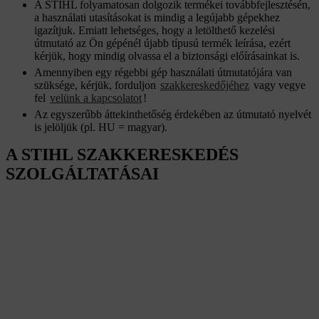
A STIHL folyamatosan dolgozik termékei továbbfejlesztésén,
a használati utasításokat is mindig a legújabb gépekhez
igazítjuk. Emiatt lehetséges, hogy a letölthető kezelési
útmutató az Ön gépénél újabb típusú termék leírása, ezért
kérjük, hogy mindig olvassa el a biztonsági előírásainkat is.
Amennyiben egy régebbi gép használati útmutatójára van
szüksége, kérjük, forduljon
szakkereskedőjéhez
vagy vegye
fel
velünk a kapcsolatot
!
Az egyszerűbb áttekinthetőség érdekében az útmutató nyelvét
is jelöljük (pl. HU = magyar).
A STIHL SZAKKERESKEDÉS
SZOLGÁLTATÁSAI