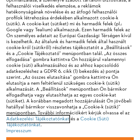
optimalizálása, a személyre szabott tartalom biztosítása, a
felhasználói viselkedés elemzése, a reklámok
hatékonyságának növelése és az átfogó felhasználói
profilok létrehozása érdekében alkalmazott cookie-k
Vállalat
(sütik). A cookie-kat (sütiket) mi és harmadik felek (pl.:
Google vagy Tealium) alkalmazzuk. Ezen harmadik felek az
Ön személyes adatait az Európai Gazdasági Térségen kívül
is kezelhetik. Az általunk és harmadik felek által használt
STIHL GYIK
cookie-król (sütikről) részletes tájékoztatót a „Beállítások”
és a „Cookie Tájékoztató” menüpontban talál. „Az összes
elfogadása” gombra kattintva Ön hozzájárul valamennyi
cookie (süti) alkalmazásához és az ahhoz kapcsolódó
IHR BROWSER WIRD NICHT
adatkezeléshez a GDPR 6. cikk (1) bekezdés a) pontja
Szerviz
szerint. „Az összes elutasítása” gombra kattintva Ön
UNTERSTÜTZT
elutasítja a nem feltétlenül szükséges cookie-k (sütik)
alkalmazását. A „Beállítások” menüpontban Ön bármikor
elfogadhatja vagy elutasíthatja az egyes cookie-kat
Sie nutzen einen Browser, den wir noch nicht unterstützen. Für
(sütiket). A korábban megadott hozzájárulását Ön jövőbeli
eine optimale Nutzung unserer Seite empfehlen wir Ihnen, zu
hatállyal bármikor visszavonhatja a „Cookie-k (sütik)”
Adatvédelem
Impresszum
Cookie tájékoztató
menüpontban. További információkért kérjük olvassa el az
einem der folgenden Browser zu wechseln:
Adatkezelési Tájékoztatónkat
és a
Cookie (Süti)
Tájékoztatónkat
Jogi információk
.
Impresszum
Firefox
Chrome