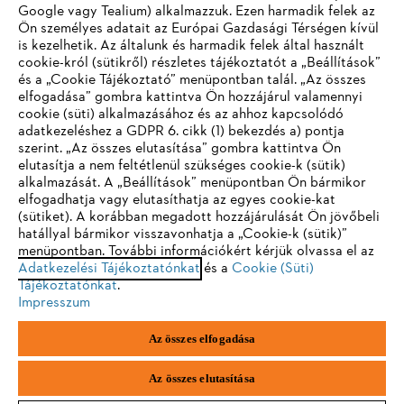
Google vagy Tealium) alkalmazzuk. Ezen harmadik felek az
Ön személyes adatait az Európai Gazdasági Térségen kívül
is kezelhetik. Az általunk és harmadik felek által használt
STIHL GYIK
cookie-król (sütikről) részletes tájékoztatót a „Beállítások”
és a „Cookie Tájékoztató” menüpontban talál. „Az összes
elfogadása” gombra kattintva Ön hozzájárul valamennyi
cookie (süti) alkalmazásához és az ahhoz kapcsolódó
IHR BROWSER WIRD NICHT
adatkezeléshez a GDPR 6. cikk (1) bekezdés a) pontja
Szerviz
szerint. „Az összes elutasítása” gombra kattintva Ön
UNTERSTÜTZT
elutasítja a nem feltétlenül szükséges cookie-k (sütik)
alkalmazását. A „Beállítások” menüpontban Ön bármikor
elfogadhatja vagy elutasíthatja az egyes cookie-kat
Sie nutzen einen Browser, den wir noch nicht unterstützen. Für
(sütiket). A korábban megadott hozzájárulását Ön jövőbeli
eine optimale Nutzung unserer Seite empfehlen wir Ihnen, zu
hatállyal bármikor visszavonhatja a „Cookie-k (sütik)”
Adatvédelem
Impresszum
Cookie tájékoztató
menüpontban. További információkért kérjük olvassa el az
einem der folgenden Browser zu wechseln:
Adatkezelési Tájékoztatónkat
és a
Cookie (Süti)
Jogi információk
Tájékoztatónkat
.
Impresszum
Firefox
Chrome
Az összes elfogadása
Andreas Stihl Kereskedelmi Kft.
Székhely: H-2051 Biatorbágy-Budapark
Safari
Edge
Paul Hartmann u. 4.
Az összes elutasítása