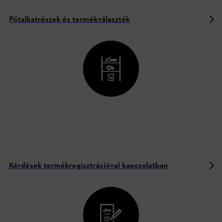
Pótalkatrészek és termékválaszték
Kérdések termékregisztrációval kapcsolatban