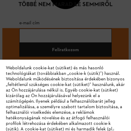
TÖBBÉ NEM MARAD LE SEMMIRŐL
e-mail cím
Feliratkozom
Weboldalunk cookie-kat (sütiket) és más hasonló
technológiákat (továbbiakban „cookie-k (sütik)”) használ.
#STIHL
Weboldalunk működésének biztosítása érdekében bizonyos
„feltétlenül szükséges cookie-kat (sütiket)” használunk, akár
az Ön hozzájárulása nélkül is. Egyéb cookie-kat (sütiket)
kizárólag az Ön hozzájárulásával helyezünk el a
számítógépén. Ilyenek például a felhasználóbarát jelleg
optimalizálása, a személyre szabott tartalom biztosítása, a
felhasználói viselkedés elemzése, a reklámok
hatékonyságának növelése és az átfogó felhasználói
profilok létrehozása érdekében alkalmazott cookie-k
Vállalat
(sütik). A cookie-kat (sütiket) mi és harmadik felek (pl.: