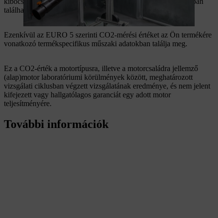
kibocsátási határértékeknek, a termék típusjóváhagyási számában
található "2016/1628" rövidítésről ismerheti fel.
Ezenkívül az EURO 5 szerinti CO2-mérési értéket az Ön termékére
vonatkozó termékspecifikus műszaki adatokban találja meg.
Ez a CO2-érték a motortípusra, illetve a motorcsaládra jellemző
(alap)motor laboratóriumi körülmények között, meghatározott
vizsgálati ciklusban végzett vizsgálatának eredménye, és nem jelent
kifejezett vagy hallgatólagos garanciát egy adott motor
teljesítményére.
További információk