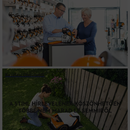
Kezelési útmutatók
A STIHL HÍRLEVELÉNEK KÖSZÖNHETŐEN
TÖBBÉ NEM MARAD LE SEMMIRŐL
e-mail cím