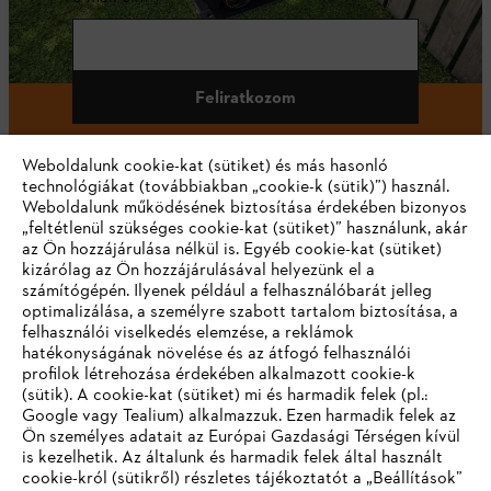
Feliratkozom
Weboldalunk cookie-kat (sütiket) és más hasonló
technológiákat (továbbiakban „cookie-k (sütik)”) használ.
#STIHL
Weboldalunk működésének biztosítása érdekében bizonyos
„feltétlenül szükséges cookie-kat (sütiket)” használunk, akár
az Ön hozzájárulása nélkül is. Egyéb cookie-kat (sütiket)
kizárólag az Ön hozzájárulásával helyezünk el a
számítógépén. Ilyenek például a felhasználóbarát jelleg
optimalizálása, a személyre szabott tartalom biztosítása, a
felhasználói viselkedés elemzése, a reklámok
hatékonyságának növelése és az átfogó felhasználói
profilok létrehozása érdekében alkalmazott cookie-k
Vállalat
(sütik). A cookie-kat (sütiket) mi és harmadik felek (pl.:
Google vagy Tealium) alkalmazzuk. Ezen harmadik felek az
Ön személyes adatait az Európai Gazdasági Térségen kívül
is kezelhetik. Az általunk és harmadik felek által használt
STIHL GYIK
cookie-król (sütikről) részletes tájékoztatót a „Beállítások”