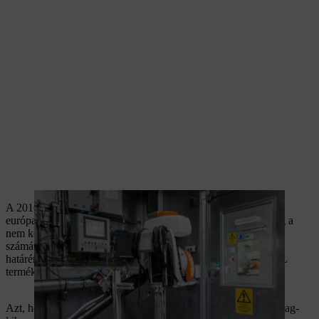
A 2016. szeptemberében hatályba lépett 2016/1628 EURO 5
európai uniós rendelet új kibocsátási határértékeket állapít meg a
nem közúti mozgó gépek és készülékek belső égésű motorjai
számára (benzin- és dízelmotorok). Ezek az új kibocsátási
határértékek 2019. január 1-jén léptek hatályba minden STIHL
termékre vonatkozóan.
Azt, hogy STIHL terméke megfelel-e az új EURO 5 károsanyag-