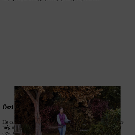
Az őszi műtrágya fontos tápanyagokat biztosít a gyepnek a tél
beállta előtt.
Őszi trágyázás: Mikor van a megfelelő időpont?
Ha az utolsó fűnyírás után Ön még tele van energiával, érdemes
még megtrágyáznia utána a gyepet. Oszlassa el a tápanyagokat
egyenletesen a teljes zöld felületen. Általános szabály:
Az őszi