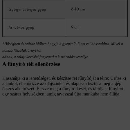
6–10 cm
Gyógynövényes gyep
9 cm
Árnyékos gyep
*Hőségben és száraz időben hagyja a gyepet 2–3 cm-rel hosszabbra. Mivel a
hosszú fűszálak árnyékot
adnak, a talajt kevésbé fenyegeti a kiszáradás veszélye.
A fűnyíró téli ellenőrzése
Használja ki a lehetőséget, és készítse fel fűnyíróját a télre: Ürítse ki
a tankot, ellenőrizze az olajszintet, és alaposan tisztítsa meg a gép
összes alkatrészét. Élezze meg a fűnyíró kését, és tárolja a fűnyírót
egy száraz helyiségben, amíg tavasszal újra munkába nem állítja.