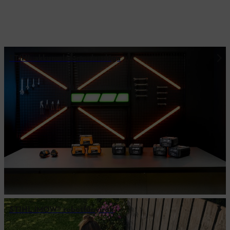
STIHL akkumulátortechnológa
STIHL iMOW® robotfűnyírók