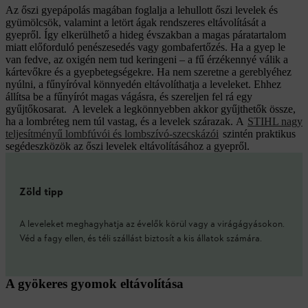
Az őszi gyepápolás magában foglalja a lehullott őszi levelek és
gyümölcsök, valamint a letört ágak rendszeres eltávolítását a
gyepről. Így elkerülhető a hideg évszakban a magas páratartalom
miatt előforduló penészesedés vagy gombafertőzés. Ha a gyep le
van fedve, az oxigén nem tud keringeni – a fű érzékennyé válik a
kártevőkre és a gyepbetegségekre. Ha nem szeretne a gereblyéhez
nyúlni, a fűnyíróval könnyedén eltávolíthatja a leveleket. Ehhez
állítsa be a fűnyírót magas vágásra, és szereljen fel rá egy
gyűjtőkosarat. A levelek a legkönnyebben akkor gyűjthetők össze,
ha a lombréteg nem túl vastag, és a levelek szárazak. A
STIHL nagy
teljesítményű lombfúvói és lombszívó-szecskázói
szintén praktikus
segédeszközök az őszi levelek eltávolításához a gyepről.
Zöld tipp
A leveleket meghagyhatja az évelők körül vagy a virágágyásokon.
Véd a fagy ellen, és téli szállást biztosít a kis állatok számára.
A gyökeres gyomok eltávolítása