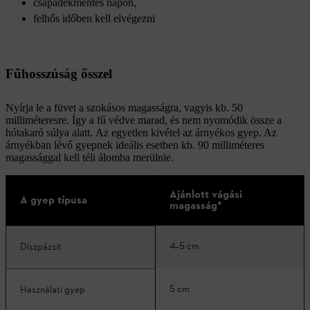
csapadékmentes napon,
felhős időben kell elvégezni
Fűhosszúság ősszel
Nyírja le a füvet a szokásos magasságra, vagyis kb. 50
milliméteresre. Így a fű védve marad, és nem nyomódik össze a
hótakaró súlya alatt. Az egyetlen kivétel az árnyékos gyep. Az
árnyékban lévő gyepnek ideális esetben kb. 90 milliméteres
magassággal kell téli álomba merülnie.
Ajánlott vágási
A gyep típusa
magasság*
4–5 cm
Díszpázsit
5 cm
Használati gyep