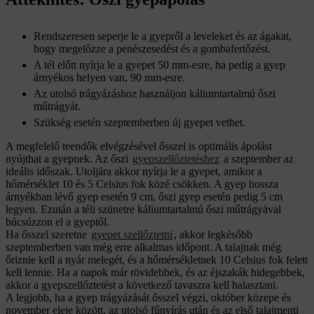
Rendszeresen seperje le a gyepről a leveleket és az ágakat,
hogy megelőzze a penészesedést és a gombafertőzést.
A tél előtt nyírja le a gyepet 50 mm-esre, ha pedig a gyep
árnyékos helyen van, 90 mm-esre.
Az utolsó trágyázáshoz használjon káliumtartalmú őszi
műtrágyát.
Szükség esetén szeptemberben új gyepet vethet.
A megfelelő teendők elvégzésével ősszel is optimális ápolást
nyújthat a gyepnek. Az őszi
gyepszellőztetéshez
a szeptember az
ideális időszak. Utoljára akkor nyírja le a gyepet, amikor a
hőmérséklet 10 és 5 Celsius fok közé csökken. A gyep hossza
árnyékban lévő gyep esetén 9 cm, őszi gyep esetén pedig 5 cm
legyen. Ezután a téli szünetre káliumtartalmú őszi műtrágyával
búcsúzzon el a gyeptől.
Ha ősszel szeretne
gyepet szellőztetni
, akkor legkésőbb
szeptemberben van még erre alkalmas időpont. A talajnak még
őriznie kell a nyár melegét, és a hőmérsékletnek 10 Celsius fok felett
kell lennie. Ha a napok már rövidebbek, és az éjszakák hidegebbek,
akkor a gyepszellőztetést a következő tavaszra kell halasztani.
A legjobb, ha a gyep trágyázását ősszel végzi, október közepe és
november eleje között, az utolsó fűnyírás után és az első talajmenti