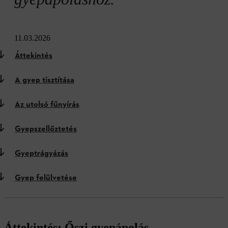
11.03.2026
Áttekintés
A gyep tisztítása
Az utolsó fűnyírás
Gyepszellőztetés
Gyeptrágyázás
Gyep felülvetése
Áttekintés: Őszi gyepápolás