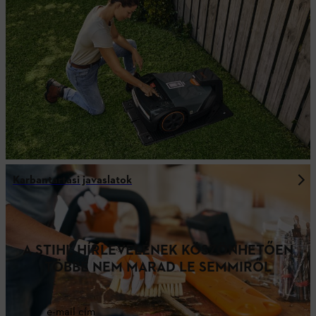
Karbantartási javaslatok
A STIHL HÍRLEVELÉNEK KÖSZÖNHETŐEN
TÖBBÉ NEM MARAD LE SEMMIRŐL
e-mail cím