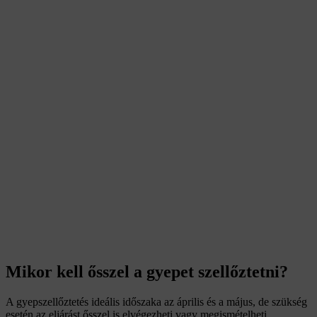
Mikor kell ősszel a gyepet szellőztetni?
A gyepszellőztetés ideális időszaka az április és a május, de szükség
esetén az eljárást ősszel is elvégezheti vagy megismételheti.