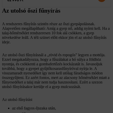
82 990 Ft
Az utolsó őszi fűnyírás
A rendszeres fűnyírás szintén része az őszi gyepápolásnak.
Alapvetően megállapítható: Amíg a gyep nő, addig nyírni kell. Ha a
talaj-hőmérséklet rendszeresen 10 fok alá csökken, a gyep
növekedése leáll. A téli szünet előtt ekkor jön el az utolsó fűnyírás
ideje.
Az utolsó őszi fűnyírásnál a „rövid és ropogós” legyen a mottója.
Ezzel megakadályozza, hogy a fűszálakat a hó súlya a földhöz
nyomja, és csökkenti a gombafertőzés kockázatát is. Javasoljuk
továbbá, hogy a gyepet gyűjtőkosarasfűnyíróval nyírja le. A
visszamaradt nyesedéket így nem kell utólag fáradságos módon
összegyűjteni. Ez azért fontos, mert az alacsony hőmérséklet miatt a
fűnyesedéket a talaj már nem tudja hasznosítani. Ezért a szezon
utolsó fűnyírásakor kerülje el a gyep mulcsozását.
Az utolsó fűnyírást
az első fagyos éjszaka után,