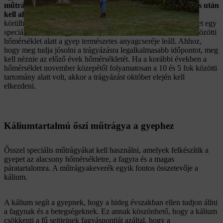
műtrágyát az első talajmenti fagy előtt és az utolsó fűnyírás után
kell alkalmazni
. Amikor a hőmérséklet tartósan lecsökken –
körülbelül október közepétől november elejéig –, ideje a gyepet egy
speciális őszi műtrágyával téli pihenésre küldeni. 10 és 5 fok közötti
hőmérséklet alatt a gyep természetes anyagcseréje leáll. Ahhoz,
hogy meg tudja jósolni a trágyázásra legalkalmasabb időpontot, meg
kell néznie az előző évek hőmérsékletét. Ha a korábbi években a
hőmérséklet november közepétől folyamatosan a 10 és 5 fok közötti
tartomány alatt volt, akkor a trágyázást október elején kell
elkezdeni.
Káliumtartalmú őszi műtrágya a gyephez
Ősszel speciális műtrágyákat kell használni, amelyek felkészítik a
gyepet az alacsony hőmérsékletre, a fagyra és a magas
páratartalomra. A műtrágyakeverék egyik fontos összetevője a
kálium.
A kálium segít a gyepnek, hogy a hideg évszakban ellen tudjon állni
a fagynak és a betegségeknek. Ez annak köszönhető, hogy a kálium
csökkenti a fű sejtjeinek fagyáspontját azáltal, hogy a