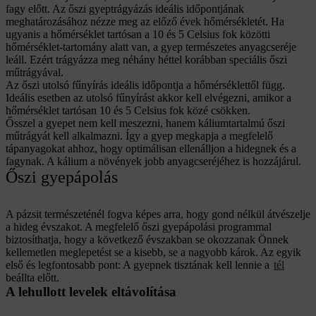
fagy előtt. Az őszi gyeptrágyázás ideális időpontjának
meghatározásához nézze meg az előző évek hőmérsékletét. Ha
ugyanis a hőmérséklet tartósan a 10 és 5 Celsius fok közötti
hőmérséklet-tartomány alatt van, a gyep természetes anyagcseréje
leáll. Ezért trágyázza meg néhány héttel korábban speciális őszi
műtrágyával.
Az őszi utolsó fűnyírás ideális időpontja a hőmérséklettől függ.
Ideális esetben az utolsó fűnyírást akkor kell elvégezni, amikor a
hőmérséklet tartósan 10 és 5 Celsius fok közé csökken.
Ősszel a gyepet nem kell meszezni, hanem káliumtartalmú őszi
műtrágyát kell alkalmazni. Így a gyep megkapja a megfelelő
tápanyagokat ahhoz, hogy optimálisan ellenálljon a hidegnek és a
fagynak. A kálium a növények jobb anyagcseréjéhez is hozzájárul.
Őszi gyepápolás
A pázsit természeténél fogva képes arra, hogy gond nélkül átvészelje
a hideg évszakot. A megfelelő őszi gyepápolási programmal
biztosíthatja, hogy a következő évszakban se okozzanak Önnek
kellemetlen meglepetést se a kisebb, se a nagyobb károk. Az egyik
első és legfontosabb pont: A gyepnek tisztának kell lennie a
tél
beállta előtt.
A lehullott levelek eltávolítása