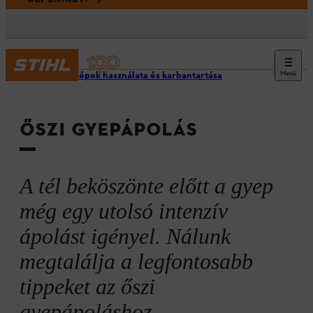
Menü
STIHL gépek használata és karbantartása
ŐSZI GYEPÁPOLÁS
A tél beköszönte előtt a gyep
még egy utolsó intenzív
ápolást igényel. Nálunk
megtalálja a legfontosabb
tippeket az őszi
gyepápoláshoz.