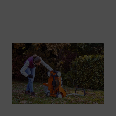
Ősszel a fűnyírót fel kell készíteni a télre.