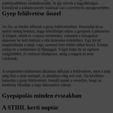
sejtfolyadékban elraktározódik, és így növeli a fagyállóságot.
Ezenkívül a kálium pozitív hatással van a növények anyagcseréjére.
Gyep felülvetése ősszel
Az ősz az ideális időszak a gyep felülvetéséhez. Használja ki az
utolsó meleg heteket, hogy lehetőséget adjon a gyepnek a pihenésre.
A kiégett, sérült és csupasz területeket, valamint a hézagokat
alaposan be kell öntözni a sók kimosása érdekében. Egy kicsit
meglazíthatja a talajt, vagy azonnal friss földet adhat hozzá. Ezután
szórja be a területeket új fűmaggal. Végül fedje be az egészet
virágfölddel, és öntözze bőségesen, amíg a magok ki nem
csíráznak.
A szeptember különösen alkalmas időszak a felülvetésre, mert a talaj
még őrzi a nyár melegét, és általában elég eső esik. Ha későbbre
halasztja a gyep felülvetését, fennáll annak a veszélye, hogy az
érzékeny fűszálak a fagy áldozatává válnak.
Gyepápolás minden évszakban
A STIHL kerti naptár