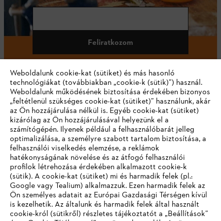
Feliratkozom
Weboldalunk cookie-kat (sütiket) és más hasonló
technológiákat (továbbiakban „cookie-k (sütik)”) használ.
#STIHL
Weboldalunk működésének biztosítása érdekében bizonyos
„feltétlenül szükséges cookie-kat (sütiket)” használunk, akár
az Ön hozzájárulása nélkül is. Egyéb cookie-kat (sütiket)
kizárólag az Ön hozzájárulásával helyezünk el a
számítógépén. Ilyenek például a felhasználóbarát jelleg
optimalizálása, a személyre szabott tartalom biztosítása, a
felhasználói viselkedés elemzése, a reklámok
hatékonyságának növelése és az átfogó felhasználói
profilok létrehozása érdekében alkalmazott cookie-k
Vállalat
(sütik). A cookie-kat (sütiket) mi és harmadik felek (pl.:
Google vagy Tealium) alkalmazzuk. Ezen harmadik felek az
Ön személyes adatait az Európai Gazdasági Térségen kívül
is kezelhetik. Az általunk és harmadik felek által használt
STIHL GYIK
cookie-król (sütikről) részletes tájékoztatót a „Beállítások”