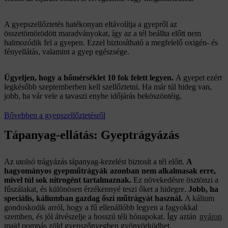
A gyepszellőztetés hatékonyan eltávolítja a gyepről az
összetömörödött maradványokat, így az a tél beállta előtt nem
halmozódik fel a gyepen. Ezzel biztosítható a megfelelő oxigén- és
fényellátás, valamint a gyep egészsége.
Ügyeljen, hogy a hőmérséklet 10 fok felett legyen.
A gyepet ezért
legkésőbb szeptemberben kell szellőztetni. Ha már túl hideg van,
jobb, ha vár vele a tavaszi enyhe időjárás beköszöntéig.
Bővebben a gyepszellőztetésről
Tápanyag-ellátás: Gyeptrágyázás
Az utolsó trágyázás tápanyag-kezelést biztosít a tél előtt.
A
hagyományos gyepműtrágyák azonban nem alkalmasak erre,
mivel túl sok nitrogént tartalmaznak.
Ez növekedésre ösztönzi a
fűszálakat, és különösen érzékennyé teszi őket a hidegre.
Jobb, ha
speciális, káliumban gazdag őszi műtrágyát használ.
A kálium
gondoskodik arról, hogy a fű ellenállóbb legyen a fagyokkal
szemben, és jól átvészelje a hosszú téli hónapokat. Így aztán
nyáron
majd pompás zöld gyepszőnyegben gyönyörködhet.