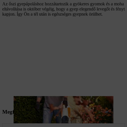
Az őszi gyepápoláshoz hozzátartozik a gyökeres gyomok és a moha
eltávolítása is október végéig, hogy a gyep elegendő levegőt és fényt
kapjon. Így Ön a tél után is egészséges gyepnek örülhet.
A lombeltávolítás az őszi gyepápolás szerves részét képezi.
Megfelelő segédeszközök az ápolt őszi gyephez