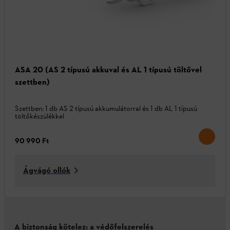
ASA 20 (AS 2 típusú akkuval és AL 1 típusú töltővel
szettben)
Szettben: 1 db AS 2 típusú akkumulátorral és 1 db AL 1 típusú
töltőkészülékkel
90 990 Ft
Ágvágó ollók
A biztonság kötelez: a védőfelszerelés