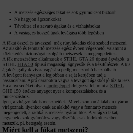
A metszés egészséges fákat és sok gyümölcsöt biztosít
Ne hagyjon ágcsonkokat
Távolítsa el a zavaró ágakat és a vízhajtásokat
A vastag és hosszú ágak levágása több lépésben
A fákat ősszel és tavasszal, még rügyfakadás előtt szabad metszeni.
Az alakító és fenntartó metszés egész évben végezhető, valamint a
közlekedés biztonságát szolgáló metszések is megengedettek.
A fák metszéséhez alkalmasak a STIHL
GTA 26
típusú ágvágók, a
STIHL
HTA 50
típusú magassági ágnyesők és a kézifűrészek. A kis
ágak és gallyak visszavágására pedig metszőolló használható.
A levágott faanyagot a legjobban a saját kertjében tudja
hasznosítani: Apró darabokra vágva a levágott ágakból jó tűzifa lesz.
Ha a nyesedéket olyan
aprítógéppel
dolgozza fel, mint a
STIHL
GHE 150
értékes anyagot nyer a komposztáláshoz és a
mulcsozáshoz.
Igen, a virágzó fák is metszhetőek. Mivel azonban általában nyáron
virágoznak, ilyenkor csak az alakító vagy a fenntartó metszés
megengedett, a radikális metszés nyáron tilos. A virágzó fákat,
legyenek azok gyümölcs- vagy díszfák, csak indokolt esetben
metszük, pl. betegség esetén.
Miért kell a fákat metszeni?