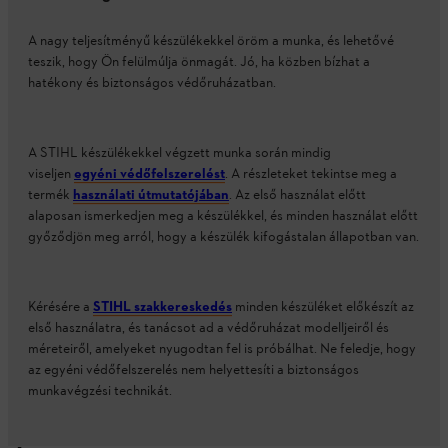
A nagy teljesítményű készülékekkel öröm a munka, és lehetővé
teszik, hogy Ön felülmúlja önmagát. Jó, ha közben bízhat a
hatékony és biztonságos védőruházatban.
A STIHL készülékekkel végzett munka során mindig
viseljen
egyéni védőfelszerelést
. A részleteket tekintse meg a
termék
használati útmutatójában
. Az első használat előtt
alaposan ismerkedjen meg a készülékkel, és minden használat előtt
győződjön meg arról, hogy a készülék kifogástalan állapotban van.
Kérésére a
STIHL szakkereskedés
minden készüléket előkészít az
első használatra, és tanácsot ad a védőruházat modelljeiről és
méreteiről, amelyeket nyugodtan fel is próbálhat. Ne feledje, hogy
az egyéni védőfelszerelés nem helyettesíti a biztonságos
munkavégzési technikát.