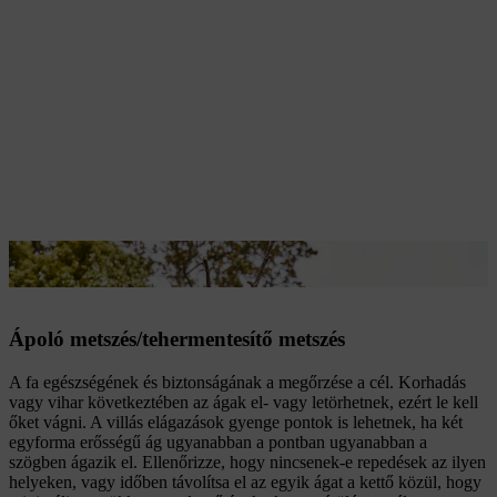
Egy villás elágazás levágása a STIHL GTA 26 készülékkel
Ápoló metszés/tehermentesítő metszés
A fa egészségének és biztonságának a megőrzése a cél. Korhadás
vagy vihar következtében az ágak el- vagy letörhetnek, ezért le kell
őket vágni. A villás elágazások gyenge pontok is lehetnek, ha két
egyforma erősségű ág ugyanabban a pontban ugyanabban a
szögben ágazik el. Ellenőrizze, hogy nincsenek-e repedések az ilyen
helyeken, vagy időben távolítsa el az egyik ágat a kettő közül, hogy