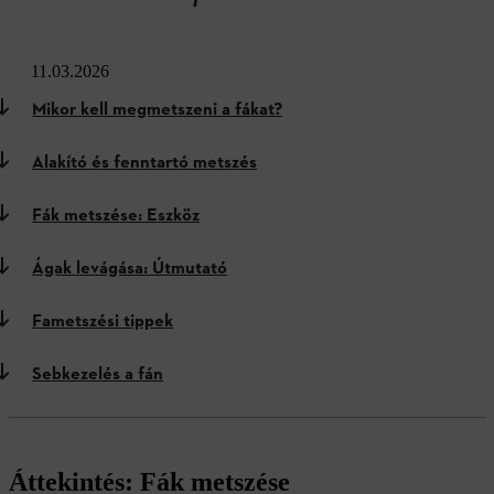
11.03.2026
Mikor kell megmetszeni a fákat?
Alakító és fenntartó metszés
Fák metszése: Eszköz
Ágak levágása: Útmutató
Fametszési tippek
Sebkezelés a fán
Áttekintés: Fák metszése