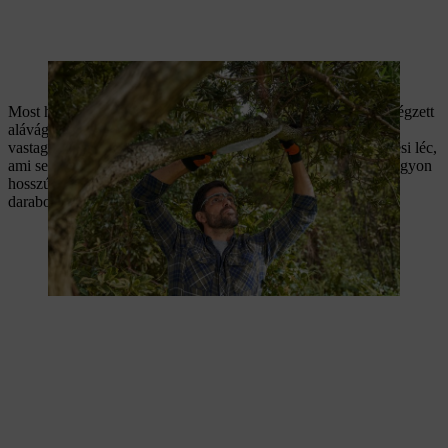
Az ágat alulról kell befűrészelni, az átmérő 1/3-áig.
Most helyezze a
fűrészt felülről
az ág felső részére, a már elvégzett
alávágástól az ág vége irányába. A távolság a vágástól az ág
vastagságának a fele legyen. A két vágás között jön létre a törési léc,
ami segít abban, hogy a vágás miatt a kéreg felhasadjon. A nagyon
hosszú ágaknál ezt a lépést többször meg kell ismételni, és
darabonként kell lefűrészelni az ágat.