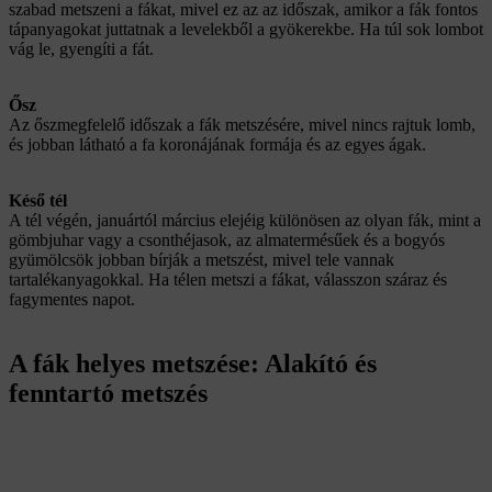
szabad metszeni a fákat, mivel ez az az időszak, amikor a fák fontos
tápanyagokat juttatnak a levelekből a gyökerekbe. Ha túl sok lombot
vág le, gyengíti a fát.
Ősz
Az ősz
megfelelő időszak a fák metszésére, mivel nincs rajtuk lomb,
és jobban látható a fa koronájának formája és az egyes ágak.
Késő tél
A tél végén, januártól március elejéig különösen az olyan fák, mint a
gömbjuhar vagy a csonthéjasok, az almatermésűek és a bogyós
gyümölcsök jobban bírják a metszést, mivel tele vannak
tartalékanyagokkal. Ha télen metszi a fákat, válasszon száraz és
fagymentes napot.
A fák helyes metszése: Alakító és
fenntartó metszés