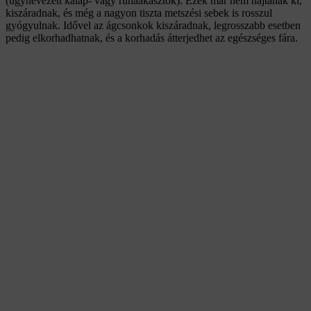
(úgynevezett kalap- vagy ruhaakasztók). Ezek már nem hajtanak ki,
kiszáradnak, és még a nagyon tiszta metszési sebek is rosszul
gyógyulnak. Idővel az ágcsonkok kiszáradnak, legrosszabb esetben
pedig elkorhadhatnak, és a korhadás átterjedhet az egészséges fára.