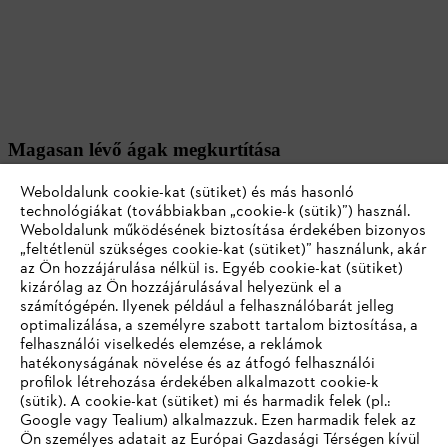
Magasan lévő ágak megkurtítása
Ha a fa magasan lévő részeit metszi, fontos, hogy a munkaeszközt,
Weboldalunk cookie-kat (sütiket) és más hasonló
például a
STIHL HTA 50 magassági ágnyesőt
, a
technológiákat (továbbiakban „cookie-k (sütik)”) használ.
hordozóhevederhez rögzítse. Így a készülék biztosítva van, és nem
Weboldalunk működésének biztosítása érdekében bizonyos
tud leesni. Természetesen itt is ugyanazok a metszési szabályok
„feltétlenül szükséges cookie-kat (sütiket)” használunk, akár
érvényesek, mint a fa alsó részének metszésekor.
az Ön hozzájárulása nélkül is. Egyéb cookie-kat (sütiket)
kizárólag az Ön hozzájárulásával helyezünk el a
számítógépén. Ilyenek például a felhasználóbarát jelleg
Soha ne dolgozzon egy levágni kívánt ág alatt. Ha lefűrészelt egy
optimalizálása, a személyre szabott tartalom biztosítása, a
ágat, először távolítsa el az útból, mielőtt folytatja a munkát.
felhasználói viselkedés elemzése, a reklámok
hatékonyságának növelése és az átfogó felhasználói
profilok létrehozása érdekében alkalmazott cookie-k
Sebkezelés a fán
(sütik). A cookie-kat (sütiket) mi és harmadik felek (pl.:
Google vagy Tealium) alkalmazzuk. Ezen harmadik felek az
Ön személyes adatait az Európai Gazdasági Térségen kívül
Ha éles pengével dolgozik, a metszés után általában nem kell a