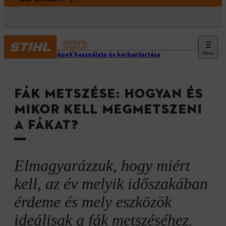
Menü
STIHL gépek használata és karbantartása
FÁK METSZÉSE: HOGYAN ÉS
MIKOR KELL MEGMETSZENI
A FÁKAT?
Elmagyarázzuk, hogy miért
kell, az év melyik időszakában
érdeme és mely eszközök
ideálisak a fák metszéséhez.