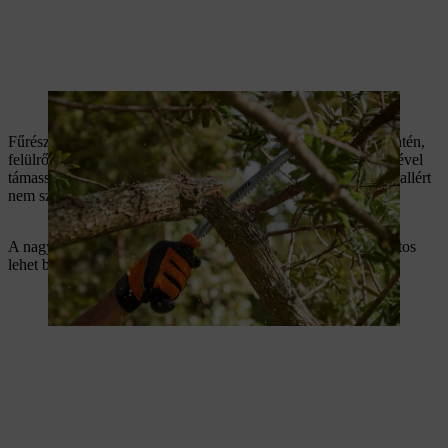
A fűrészelés felülről történik, amíg az ág le nem törik.
Fűrészelje le a megmaradt ágcsonkot szorosan az ággallér mentén,
felülről lefelé egy mozdulattal, és fűrészelés közben egyik kezével
támassza meg a csonkot, hogy a metszlap szép legyen. Az ággallért
nem szabad megsérteni!
A nagyon vastag csonkot alulról is vágja be egy kicsit. Így biztos
lehet benne, hogy semmi nem szakad ki a fa törzséből.