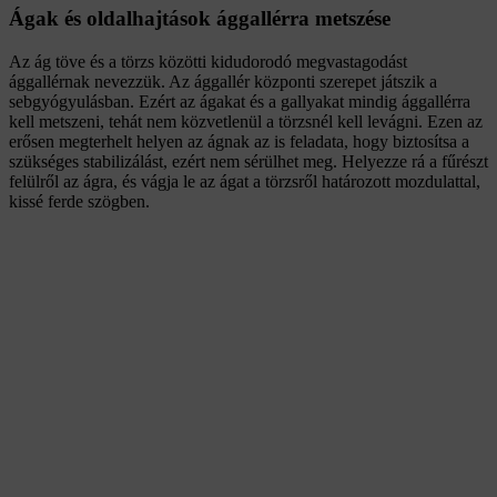
Ágak és oldalhajtások ággallérra metszése
Az ág töve és a törzs közötti kidudorodó megvastagodást
ággallérnak nevezzük. Az ággallér központi szerepet játszik a
sebgyógyulásban. Ezért az ágakat és a gallyakat mindig ággallérra
kell metszeni, tehát nem közvetlenül a törzsnél kell levágni. Ezen az
erősen megterhelt helyen az ágnak az is feladata, hogy biztosítsa a
szükséges stabilizálást, ezért nem sérülhet meg. Helyezze rá a fűrészt
felülről az ágra, és vágja le az ágat a törzsről határozott mozdulattal,
kissé ferde szögben.