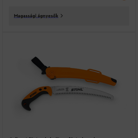
Magassági ágnyesők