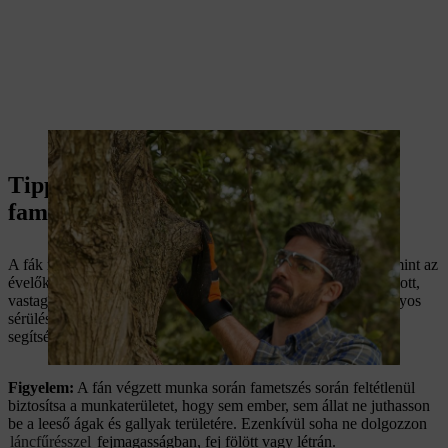
A vágási felületnek simának kell lennie.
Tippek és trükkök a megfelelő
fametszéshez
A fák nem bocsátják meg olyan könnyen a metszési hibákat, mint az
évelők vagy az erőteljes díszcserjék. A nem megfelelően levágott,
vastagabb ágak letéphetnek egy kéregdarabot a törzsről, és súlyos
sérülést okozhatnak a fán. Tippjeink és a megfelelő eszközök
segítségével szakszerűen és kíméletesen metszheti meg a fáit.
Figyelem:
A fán végzett munka során fametszés során feltétlenül
biztosítsa a munkaterületet, hogy sem ember, sem állat ne juthasson
be a leeső ágak és gallyak területére. Ezenkívül soha ne dolgozzon
láncfűrésszel
fejmagasságban, fej fölött vagy létrán.