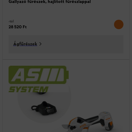
Gallyazó fűrészek, hajlított fűrészlappal
-tól
28 520 Ft
Ágfűrészek