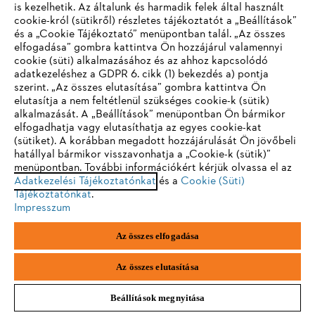
is kezelhetik. Az általunk és harmadik felek által használt
metszési sebet is lezárnia. A tiszta sebek maguktól begyógyulnak.
cookie-król (sütikről) részletes tájékoztatót a „Beállítások”
Ha a vágás nem tiszta, egy éles késsel simítsa el a kirojtosodott
széleket.
és a „Cookie Tájékoztató” menüpontban talál. „Az összes
elfogadása” gombra kattintva Ön hozzájárul valamennyi
cookie (süti) alkalmazásához és az ahhoz kapcsolódó
IHR BROWSER WIRD NICHT
adatkezeléshez a GDPR 6. cikk (1) bekezdés a) pontja
szerint. „Az összes elutasítása” gombra kattintva Ön
A nyesedék ártalmatlanítása
UNTERSTÜTZT
elutasítja a nem feltétlenül szükséges cookie-k (sütik)
alkalmazását. A „Beállítások” menüpontban Ön bármikor
elfogadhatja vagy elutasíthatja az egyes cookie-kat
A metszés után rengeteg nyesedéket és kerti hulladékot kell
Sie nutzen einen Browser, den wir noch nicht unterstützen. Für
(sütiket). A korábban megadott hozzájárulását Ön jövőbeli
ártalmatlanítani. A nyesedéket összefűrészelheti tűzifává, vagy
eine optimale Nutzung unserer Seite empfehlen wir Ihnen, zu
aprítógépben értékes mulcs- vagy komposztanyaggá dolgozhatja fel.
hatállyal bármikor visszavonhatja a „Cookie-k (sütik)”
menüpontban. További információkért kérjük olvassa el az
einem der folgenden Browser zu wechseln:
Adatkezelési Tájékoztatónkat
és a
Cookie (Süti)
Tájékoztatónkat
.
Zöld tipp
Impresszum
Firefox
Chrome
A metszési maradványokat
sokféleképpen felhasználhatja a
Az összes elfogadása
kertben. A levelek kiválóan alkalmasak az ágyások
Safari
Edge
szigetelőrétegeként való felhasználásra fagy esetén. Az ágak
Az összes elutasítása
felhasználhatók például magaságyásokhoz, barkácsolt
dekorációkhoz, fűtéshez vagy növényfuttató rácsként.
Beállítások megnyitása