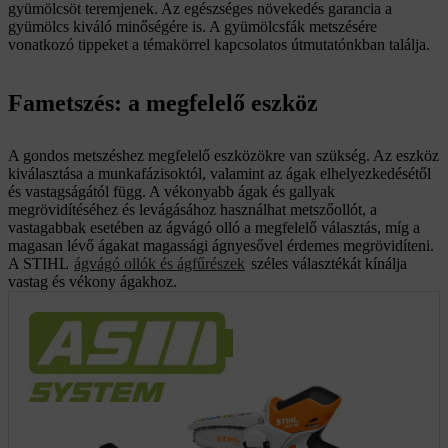
gyümölcsöt teremjenek. Az egészséges növekedés garancia a
gyümölcs kiváló minőségére is. A gyümölcsfák metszésére
vonatkozó tippeket a témakörrel kapcsolatos útmutatónkban találja.
Fametszés: a megfelelő eszköz
A gondos metszéshez megfelelő eszközökre van szükség. Az eszköz
kiválasztása a munkafázisoktól, valamint az ágak elhelyezkedésétől
és vastagságától függ. A vékonyabb ágak és gallyak
megrövidítéséhez és levágásához használhat metszőollót, a
vastagabbak esetében az ágvágó olló a megfelelő választás, míg a
magasan lévő ágakat magassági ágnyesővel érdemes megrövidíteni.
A STIHL
ágvágó ollók és ágfűrészek
széles választékát kínálja
vastag és vékony ágakhoz.