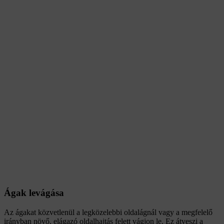
Ágak levágása
Az ágakat közvetlenül a legközelebbi oldalágnál vagy a megfelelő
irányban növő, elágazó oldalhajtás felett vágjon le. Ez átveszi a