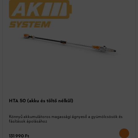
HTA 50 (akku és töltő nélkül)
Könnyű akkumulátoros magassági ágnyeső a gyümölcsösök és
fásítások ápolásához
131 990 Ft