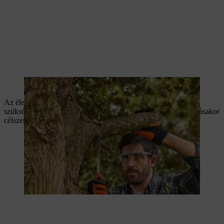
A fűrészt mindig az ággyűrű közelében helyezze el.
Az éles fűrészek sima felületet hagynak maguk után, így nem
szükséges a fán keletkezett sebet lezárni. Nagyobb ágak levágásakor
célszerű sebkezelőt használni.