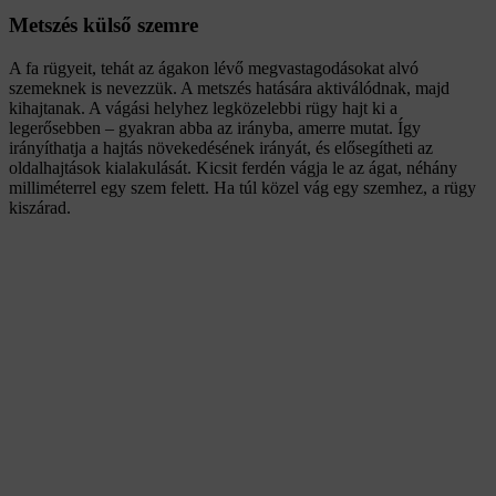
Metszés külső szemre
A fa rügyeit, tehát az ágakon lévő megvastagodásokat alvó
szemeknek is nevezzük. A metszés hatására aktiválódnak, majd
kihajtanak. A vágási helyhez legközelebbi rügy hajt ki a
legerősebben – gyakran abba az irányba, amerre mutat. Így
irányíthatja a hajtás növekedésének irányát, és elősegítheti az
oldalhajtások kialakulását. Kicsit ferdén vágja le az ágat, néhány
milliméterrel egy szem felett. Ha túl közel vág egy szemhez, a rügy
kiszárad.