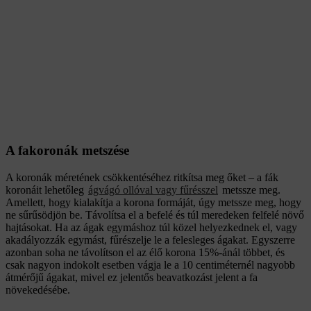
A fakoronák metszése
A koronák méretének csökkentéséhez ritkítsa meg őket – a fák
koronáit lehetőleg
ágvágó ollóval vagy fűrésszel
metssze meg.
Amellett, hogy kialakítja a korona formáját, úgy metssze meg, hogy
ne sűrűsödjön be.
Távolítsa el a befelé és túl meredeken felfelé növő
hajtásokat. Ha az ágak egymáshoz túl közel helyezkednek el, vagy
akadályozzák egymást, fűrészelje le a felesleges ágakat. Egyszerre
azonban soha ne távolítson el az élő korona 15%-ánál többet, és
csak nagyon indokolt esetben vágja le a 10 centiméternél nagyobb
átmérőjű ágakat, mivel ez jelentős beavatkozást jelent a fa
növekedésébe.