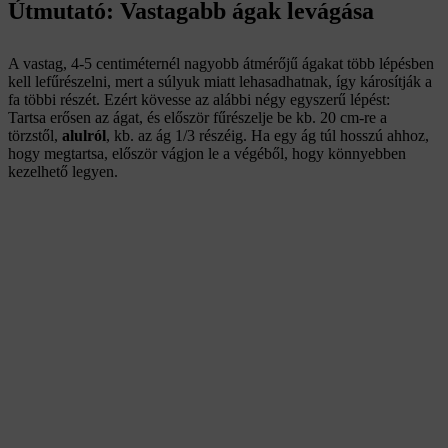
Útmutató: Vastagabb ágak levágása
A vastag, 4-5 centiméternél nagyobb átmérőjű ágakat több lépésben
kell lefűrészelni, mert a súlyuk miatt lehasadhatnak, így károsítják a
fa többi részét. Ezért kövesse az alábbi négy egyszerű lépést:
Tartsa erősen az ágat, és először fűrészelje be kb. 20 cm-re a
törzstől,
alulról
, kb. az ág 1/3 részéig. Ha egy ág túl hosszú ahhoz,
hogy megtartsa, először vágjon le a végéből, hogy könnyebben
kezelhető legyen.