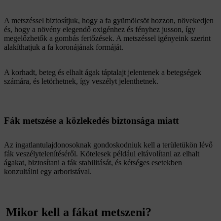
A metszéssel biztosítjuk, hogy a fa gyümölcsöt hozzon, növekedjen
és, hogy a növény elegendő oxigénhez és fényhez jusson, így
megelőzhetők a gombás fertőzések. A metszéssel igényeink szerint
alakíthatjuk a fa koronájának formáját.
A korhadt, beteg és elhalt ágak táptalajt jelentenek a betegségek
számára, és letörhetnek, így veszélyt jelenthetnek.
Fák metszése a közlekedés biztonsága miatt
Az ingatlantulajdonosoknak gondoskodniuk kell a területükön lévő
fák veszélytelenítéséről. Kötelesek például eltávolítani az elhalt
ágakat, biztosítani a fák stabilitását, és kétséges esetekben
konzultálni egy arboristával.
Mikor kell a fákat metszeni?