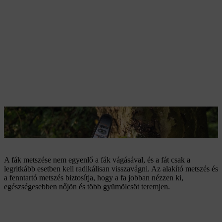
A HTA 135 magassági ágvágó segítségével Ön a magasabban lévő
ágakat is eléri.
A fák metszése nem egyenlő a fák vágásával, és a fát csak a
legritkább esetben kell radikálisan visszavágni. Az alakító metszés és
a fenntartó metszés biztosítja, hogy a fa jobban nézzen ki,
egészségesebben nőjön és több gyümölcsöt teremjen.