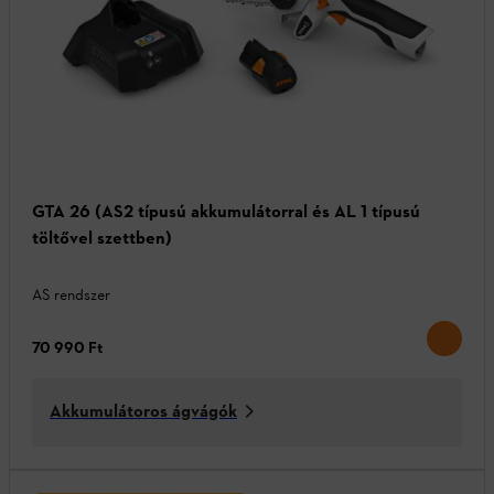
GTA 26 (AS2 típusú akkumulátorral és AL 1 típusú
töltővel szettben)
AS rendszer
70 990 Ft
Akkumulátoros ágvágók