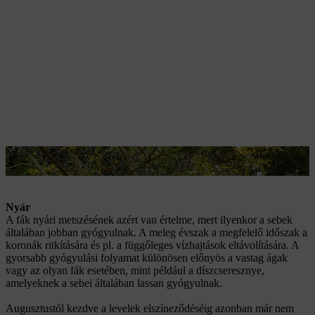
A lombhullató fákat ősszel lehet jól metszeni.
Nyár
A fák nyári metszésének azért van értelme, mert ilyenkor a sebek
általában jobban gyógyulnak. A meleg évszak a megfelelő időszak a
koronák ritkítására és pl. a függőleges vízhajtások eltávolítására. A
gyorsabb gyógyulási folyamat különösen előnyös a vastag ágak
vagy az olyan fák esetében, mint például a díszcseresznye,
amelyeknek a sebei általában lassan gyógyulnak.
Augusztustól kezdve a levelek elszíneződéséig azonban már nem