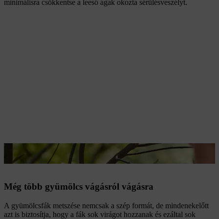
minimálisra csökkentse a leeső ágak okozta sérülésveszélyt.
A gyümölcsfák metszése biztosítja a jó termést.
Még több gyümölcs vágásról vágásra
A gyümölcsfák metszése nemcsak a szép formát, de mindenekelőtt
azt is biztosítja, hogy a fák sok virágot hozzanak és ezáltal sok