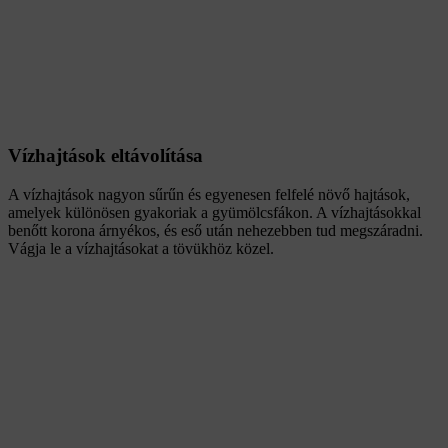
Vízhajtások eltávolítása
A vízhajtások nagyon sűrűn és egyenesen felfelé növő hajtások,
amelyek különösen gyakoriak a gyümölcsfákon. A vízhajtásokkal
benőtt korona árnyékos, és eső után nehezebben tud megszáradni.
Vágja le a vízhajtásokat a tövükhöz közel.