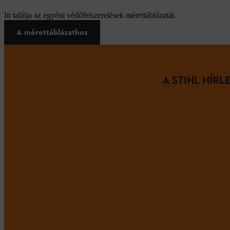
Itt találja az egyéni védőfelszerelések mérettáblázatát.
A mérettáblázathoz
A STIHL HÍR