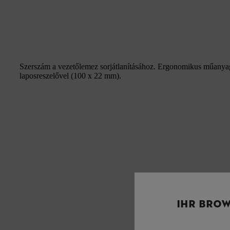
Szerszám a vezetőlemez sorjátlanításához. Ergonomikus műanyag 
laposreszelővel (100 x 22 mm).
IHR BROW