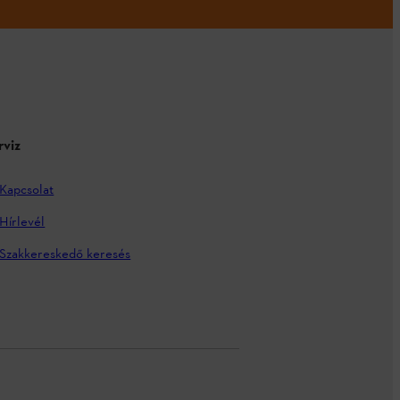
rviz
Kapcsolat
Hírlevél
Szakkereskedő keresés