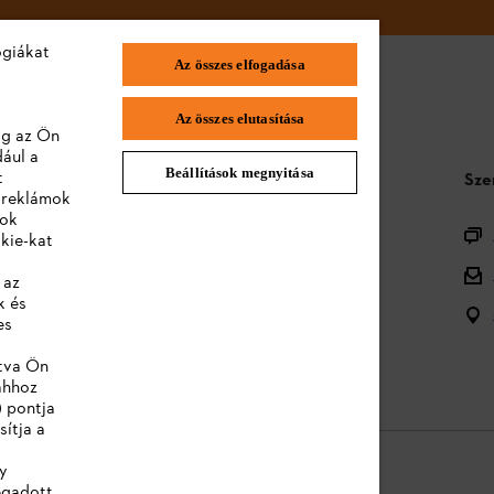
ógiákat
Az összes elfogadása
Az összes elutasítása
lag az Ön
dául a
Beállítások megnyitása
t
STIHL GYIK
Sze
a reklámok
lok
Termékregisztráció
kie-kat
Termékválaszték
 az
k és
Ártalmatlanítás
es
Kezelési útmutatók
ntva Ön
ahhoz
) pontja
sítja a
y
egadott