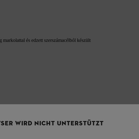
markolattal és edzett szerszámacélból készült
SER WIRD NICHT UNTERSTÜTZT