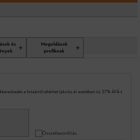
tások és
Megoldások
ények
profiknak
akkereskedés a listaártól eltérhet (akciós ár esetében is). 27% ÁFÁ-t
ó
Összehasonlítás