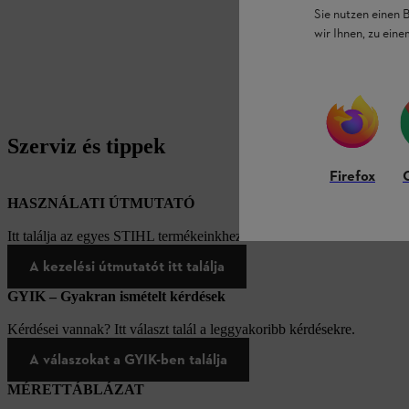
Sie nutzen einen 
wir Ihnen, zu ein
Szerviz és tippek
Firefox
HASZNÁLATI ÚTMUTATÓ
Itt találja az egyes STIHL termékeinkhez tartozó használati útmutatóka
A kezelési útmutatót itt találja
GYIK – Gyakran ismételt kérdések
Kérdései vannak? Itt választ talál a leggyakoribb kérdésekre.
A válaszokat a GYIK-ben találja
MÉRETTÁBLÁZAT