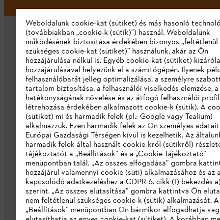
Weboldalunk cookie-kat (sütiket) és más hasonló technol
(továbbiakban „cookie-k (sütik)”) használ. Weboldalunk
működésének biztosítása érdekében bizonyos „feltétlenül
szükséges cookie-kat (sütiket)” használunk, akár az Ön
hozzájárulása nélkül is. Egyéb cookie-kat (sütiket) kizáró
hozzájárulásával helyezünk el a számítógépén. Ilyenek pél
felhasználóbarát jelleg optimalizálása, a személyre szabot
Vállalat
tartalom biztosítása, a felhasználói viselkedés elemzése, 
hatékonyságának növelése és az átfogó felhasználói profi
Rólunk
létrehozása érdekében alkalmazott cookie-k (sütik). A coo
(sütiket) mi és harmadik felek (pl.: Google vagy Tealium)
Katalógus letöltése
alkalmazzuk. Ezen harmadik felek az Ön személyes adatait
Európai Gazdasági Térségen kívül is kezelhetik. Az általun
Visszaélés bejelentés
harmadik felek által használt cookie-król (sütikről) részlet
tájékoztatót a „Beállítások” és a „Cookie Tájékoztató”
menüpontban talál. „Az összes elfogadása” gombra katti
hozzájárul valamennyi cookie (süti) alkalmazásához és az 
kapcsolódó adatkezeléshez a GDPR 6. cikk (1) bekezdés a
szerint. „Az összes elutasítása” gombra kattintva Ön eluta
nem feltétlenül szükséges cookie-k (sütik) alkalmazását. A
„Beállítások” menüpontban Ön bármikor elfogadhatja vag
elutasíthatja az egyes cookie-kat (sütiket). A korábban m