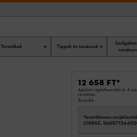
Szolgálta
Termékek
Tippek és tanácsok
rendezv
12 658 FT
*
Ajánlott végfelhasználói ár. A sz
tartalmaz.
Árucikk
Vezetőlemez-sorjátlanít
CIKKSZ.
56057734400