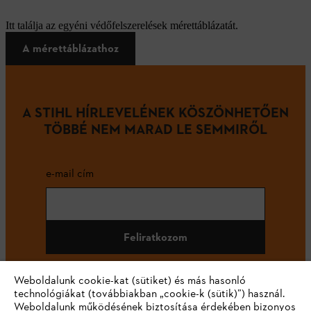
Itt találja az egyéni védőfelszerelések mérettáblázatát.
A mérettáblázathoz
A STIHL HÍRLEVELÉNEK KÖSZÖNHETŐEN
TÖBBÉ NEM MARAD LE SEMMIRŐL
e-mail cím
Feliratkozom
Weboldalunk cookie-kat (sütiket) és más hasonló
technológiákat (továbbiakban „cookie-k (sütik)”) használ.
#STIHL
Weboldalunk működésének biztosítása érdekében bizonyos