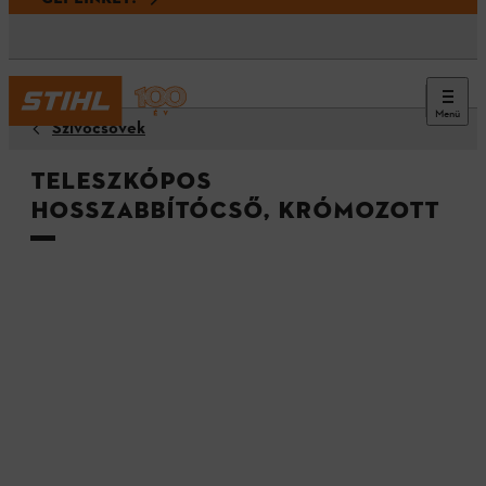
Menü
Szívócsövek
Teleszkópos
hosszabbítócső, krómozott