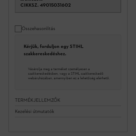
CIKKSZ.
49015031602
Összehasonlítás
Kérjük, forduljon egy STIHL
szakkereskedéshez.
Vásárolja meg a terméket személyesen a
szakkereskedésben, vagy a STIHL szakkereskedő
webáruházában, amennyiben ez a lehetőség elérhető.
TERMÉKJELLEMZŐK
Kezelési útmutatók