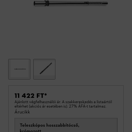
11 422 FT
*
Ajánlott végfelhasználói ár. A szakkereskedés a listaártól
eltérhet (akciós ár esetében is). 27% ÁFÁ-t tartalmaz.
Árucikk
Teleszkópos hosszabbítócső,
krómozott