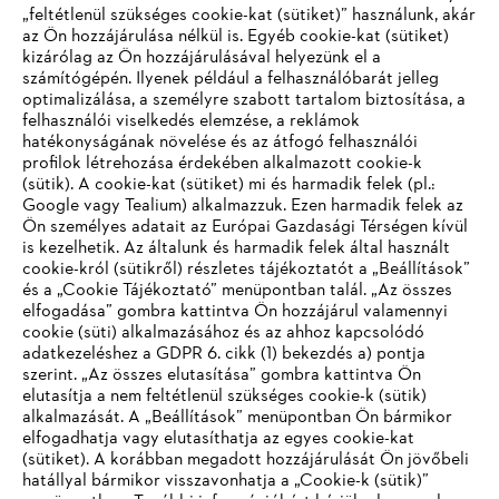
„feltétlenül szükséges cookie-kat (sütiket)” használunk, akár
az Ön hozzájárulása nélkül is. Egyéb cookie-kat (sütiket)
kizárólag az Ön hozzájárulásával helyezünk el a
számítógépén. Ilyenek például a felhasználóbarát jelleg
optimalizálása, a személyre szabott tartalom biztosítása, a
felhasználói viselkedés elemzése, a reklámok
hatékonyságának növelése és az átfogó felhasználói
profilok létrehozása érdekében alkalmazott cookie-k
Vállalat
(sütik). A cookie-kat (sütiket) mi és harmadik felek (pl.:
Google vagy Tealium) alkalmazzuk. Ezen harmadik felek az
Ön személyes adatait az Európai Gazdasági Térségen kívül
is kezelhetik. Az általunk és harmadik felek által használt
STIHL GYIK
cookie-król (sütikről) részletes tájékoztatót a „Beállítások”
és a „Cookie Tájékoztató” menüpontban talál. „Az összes
elfogadása” gombra kattintva Ön hozzájárul valamennyi
cookie (süti) alkalmazásához és az ahhoz kapcsolódó
IHR BROWSER WIRD NICHT
adatkezeléshez a GDPR 6. cikk (1) bekezdés a) pontja
Szerviz
szerint. „Az összes elutasítása” gombra kattintva Ön
UNTERSTÜTZT
elutasítja a nem feltétlenül szükséges cookie-k (sütik)
alkalmazását. A „Beállítások” menüpontban Ön bármikor
elfogadhatja vagy elutasíthatja az egyes cookie-kat
Sie nutzen einen Browser, den wir noch nicht unterstützen. Für
(sütiket). A korábban megadott hozzájárulását Ön jövőbeli
eine optimale Nutzung unserer Seite empfehlen wir Ihnen, zu
hatállyal bármikor visszavonhatja a „Cookie-k (sütik)”
Adatvédelem
Impresszum
Cookie tájékoztató