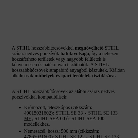
A STIHL hosszabbítócsövekkel
megnövelhető
STIHL
száraz-nedves porszívók
hatótávolsága
, így a nehezen
hozzáférhető területek vagy nagyobb felületek is
kényelmesen és hatékonyan tisztíthatók. A STIHL
hosszabbítócsövek strapabíró anyagból készültek. Kiálóan
alkalmasak
műhelyek és ipari területek tisztítására.
A STIHL hosszabbítócsövek az alábbi száraz-nedves
porszívókkal kompatibilisek:
Krómozott, teleszkópos (cikkszám:
49015031602):
STIHL SE 33
-
STIHL SE 133
ME
, STIHL SEA 60 és STIHL SEA 100
modellekhez.
Nemesacél, hossz: 500 mm (cikkszám:
47865031600): STIHL SE 122 -
STIHL SE 133