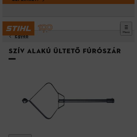
Menü
Egyéb
Szív alakú ültető fúrószár