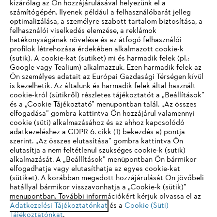
kizárólag az Ön hozzájárulásával helyezünk el a
számítógépén. Ilyenek például a felhasználóbarát jelleg
optimalizálása, a személyre szabott tartalom biztosítása, a
felhasználói viselkedés elemzése, a reklámok
hatékonyságának növelése és az átfogó felhasználói
profilok létrehozása érdekében alkalmazott cookie-k
Vállalat
(sütik). A cookie-kat (sütiket) mi és harmadik felek (pl.:
Google vagy Tealium) alkalmazzuk. Ezen harmadik felek az
Ön személyes adatait az Európai Gazdasági Térségen kívül
is kezelhetik. Az általunk és harmadik felek által használt
STIHL GYIK
cookie-król (sütikről) részletes tájékoztatót a „Beállítások”
és a „Cookie Tájékoztató” menüpontban talál. „Az összes
elfogadása” gombra kattintva Ön hozzájárul valamennyi
cookie (süti) alkalmazásához és az ahhoz kapcsolódó
IHR BROWSER WIRD NICHT
adatkezeléshez a GDPR 6. cikk (1) bekezdés a) pontja
Szerviz
szerint. „Az összes elutasítása” gombra kattintva Ön
UNTERSTÜTZT
elutasítja a nem feltétlenül szükséges cookie-k (sütik)
alkalmazását. A „Beállítások” menüpontban Ön bármikor
elfogadhatja vagy elutasíthatja az egyes cookie-kat
Sie nutzen einen Browser, den wir noch nicht unterstützen. Für
(sütiket). A korábban megadott hozzájárulását Ön jövőbeli
eine optimale Nutzung unserer Seite empfehlen wir Ihnen, zu
hatállyal bármikor visszavonhatja a „Cookie-k (sütik)”
Adatvédelem
Impresszum
Cookie tájékoztató
menüpontban. További információkért kérjük olvassa el az
einem der folgenden Browser zu wechseln:
Adatkezelési Tájékoztatónkat
és a
Cookie (Süti)
Tájékoztatónkat
.
Jogi információk