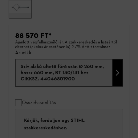
88 570 FT
*
Ajánlott végfelhasználói ár. A szakkereskedés a listaártól
eltérhet (akciós ár esetében is). 27% ÁFÁ-t tartalmaz.
Árucikk
Szív alakú ültető fúró szár, Ø 260 mm,
hossz 660 mm, BT 130/131-hez
CIKKSZ.
44046801900
Összehasonlítás
Kérjük, forduljon egy STIHL
szakkereskedéshez.