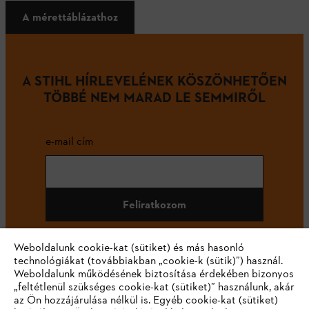
A mérettáblázathoz
A STIHL HÍRLEVELÉNEK KÖSZÖNHETŐEN
TÖBBÉ NEM MARAD LE SEMMIRŐL
e-mail cím
Feliratkozom
Weboldalunk cookie-kat (sütiket) és más hasonló
technológiákat (továbbiakban „cookie-k (sütik)”) használ.
#STIHL
Weboldalunk működésének biztosítása érdekében bizonyos
„feltétlenül szükséges cookie-kat (sütiket)” használunk, akár
az Ön hozzájárulása nélkül is. Egyéb cookie-kat (sütiket)