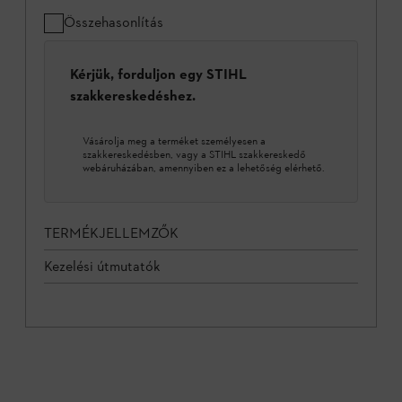
Összehasonlítás
Kérjük, forduljon egy STIHL
szakkereskedéshez.
Vásárolja meg a terméket személyesen a
szakkereskedésben, vagy a STIHL szakkereskedő
webáruházában, amennyiben ez a lehetőség elérhető.
TERMÉKJELLEMZŐK
Kezelési útmutatók