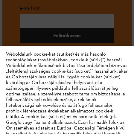
e-mail cím
Feliratkozom
Weboldalunk cookie-kat (sütiket) és más hasonló
technológiákat (továbbiakban „cookie-k (sütik)”) használ.
#STIHL
Weboldalunk működésének biztosítása érdekében bizonyos
„feltétlenül szükséges cookie-kat (sütiket)” használunk, akár
az Ön hozzájárulása nélkül is. Egyéb cookie-kat (sütiket)
kizárólag az Ön hozzájárulásával helyezünk el a
számítógépén. Ilyenek például a felhasználóbarát jelleg
optimalizálása, a személyre szabott tartalom biztosítása, a
felhasználói viselkedés elemzése, a reklámok
hatékonyságának növelése és az átfogó felhasználói
profilok létrehozása érdekében alkalmazott cookie-k
Vállalat
(sütik). A cookie-kat (sütiket) mi és harmadik felek (pl.:
Google vagy Tealium) alkalmazzuk. Ezen harmadik felek az
Ön személyes adatait az Európai Gazdasági Térségen kívül