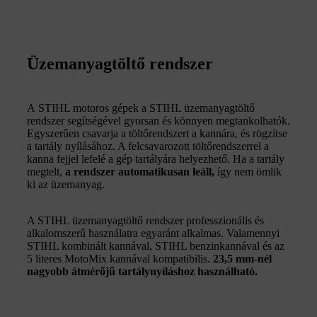
Üzemanyagtöltő rendszer
A STIHL motoros gépek a STIHL üzemanyagtöltő
rendszer segítségével gyorsan és könnyen
megtankolhatók.
Egyszerűen csavarja a töltőrendszert a kannára, és rögzítse
a tartály nyílásához. A felcsavarozott töltőrendszerrel a
kanna fejjel lefelé a gép tartályára helyezhető. Ha a tartály
megtelt,
a rendszer automatikusan leáll,
így nem ömlik
ki az üzemanyag.
A STIHL üzemanyagtöltő rendszer professzionális és
alkalomszerű használatra egyaránt alkalmas. Valamennyi
STIHL kombinált kannával, STIHL benzinkannával és az
5 literes MotoMix kannával kompatibilis.
23,5 mm-nél
nagyobb átmérőjű tartálynyíláshoz használható.