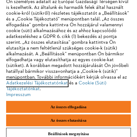
Ön személyes adatait az Európai Gazdasági Térségen kívül
is kezelhetik. Az általunk és harmadik felek által használt
STIHL GYIK
cookie-król (sütikről) részletes tájékoztatót a „Beállítások”
és a „Cookie Tájékoztató” menüpontban talál. „Az összes
elfogadása” gombra kattintva Ön hozzájárul valamennyi
cookie (süti) alkalmazásához és az ahhoz kapcsolódó
IHR BROWSER WIRD NICHT
adatkezeléshez a GDPR 6. cikk (1) bekezdés a) pontja
Szerviz
szerint. „Az összes elutasítása” gombra kattintva Ön
UNTERSTÜTZT
elutasítja a nem feltétlenül szükséges cookie-k (sütik)
alkalmazását. A „Beállítások” menüpontban Ön bármikor
elfogadhatja vagy elutasíthatja az egyes cookie-kat
Sie nutzen einen Browser, den wir noch nicht unterstützen. Für
(sütiket). A korábban megadott hozzájárulását Ön jövőbeli
eine optimale Nutzung unserer Seite empfehlen wir Ihnen, zu
hatállyal bármikor visszavonhatja a „Cookie-k (sütik)”
Adatvédelem
Impresszum
Cookie tájékoztató
menüpontban. További információkért kérjük olvassa el az
einem der folgenden Browser zu wechseln:
Adatkezelési Tájékoztatónkat
és a
Cookie (Süti)
Tájékoztatónkat
.
Jogi információk
Impresszum
Firefox
Chrome
Az összes elfogadása
Andreas Stihl Kereskedelmi Kft.
Székhely: H-2051 Biatorbágy-Budapark
Safari
Edge
Paul Hartmann u. 4.
Az összes elutasítása
Beállítások megnyitása