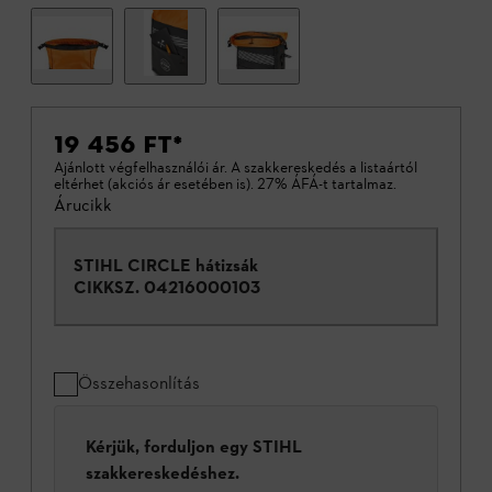
19 456 FT
*
Ajánlott végfelhasználói ár. A szakkereskedés a listaártól
eltérhet (akciós ár esetében is). 27% ÁFÁ-t tartalmaz.
Árucikk
STIHL CIRCLE hátizsák
CIKKSZ.
04216000103
Összehasonlítás
Kérjük, forduljon egy STIHL
szakkereskedéshez.