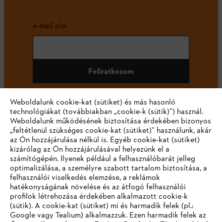
e-mail cím
Feliratkozom
Weboldalunk cookie-kat (sütiket) és más hasonló
technológiákat (továbbiakban „cookie-k (sütik)”) használ.
#STIHL
Weboldalunk működésének biztosítása érdekében bizonyos
„feltétlenül szükséges cookie-kat (sütiket)” használunk, akár
az Ön hozzájárulása nélkül is. Egyéb cookie-kat (sütiket)
kizárólag az Ön hozzájárulásával helyezünk el a
számítógépén. Ilyenek például a felhasználóbarát jelleg
optimalizálása, a személyre szabott tartalom biztosítása, a
felhasználói viselkedés elemzése, a reklámok
hatékonyságának növelése és az átfogó felhasználói
profilok létrehozása érdekében alkalmazott cookie-k
Vállalat
(sütik). A cookie-kat (sütiket) mi és harmadik felek (pl.:
Google vagy Tealium) alkalmazzuk. Ezen harmadik felek az