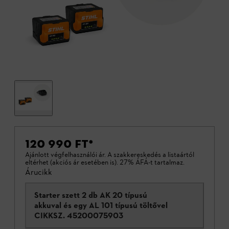
120 990 FT
*
Ajánlott végfelhasználói ár. A szakkereskedés a listaártól
eltérhet (akciós ár esetében is). 27% ÁFÁ-t tartalmaz.
Árucikk
Starter szett 2 db AK 20 típusú
akkuval és egy AL 101 típusú töltővel
CIKKSZ.
45200075903