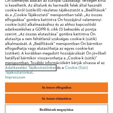
Ön személyes adatait az Európai Gazdasági Térségen kívül
is kezelhetik. Az általunk és harmadik felek által használt
STIHL GYIK
cookie-król (sütikről) részletes tájékoztatót a „Beállítások”
és a „Cookie Tájékoztató” menüpontban talál. „Az összes
elfogadása” gombra kattintva Ön hozzájárul valamennyi
cookie (süti) alkalmazásához és az ahhoz kapcsolódó
IHR BROWSER WIRD NICHT
adatkezeléshez a GDPR 6. cikk (1) bekezdés a) pontja
Szerviz
szerint. „Az összes elutasítása” gombra kattintva Ön
UNTERSTÜTZT
elutasítja a nem feltétlenül szükséges cookie-k (sütik)
alkalmazását. A „Beállítások” menüpontban Ön bármikor
elfogadhatja vagy elutasíthatja az egyes cookie-kat
Sie nutzen einen Browser, den wir noch nicht unterstützen. Für
(sütiket). A korábban megadott hozzájárulását Ön jövőbeli
eine optimale Nutzung unserer Seite empfehlen wir Ihnen, zu
hatállyal bármikor visszavonhatja a „Cookie-k (sütik)”
Adatvédelem
Impresszum
Cookie tájékoztató
menüpontban. További információkért kérjük olvassa el az
einem der folgenden Browser zu wechseln:
Adatkezelési Tájékoztatónkat
és a
Cookie (Süti)
Jogi információk
Tájékoztatónkat
.
Impresszum
Firefox
Chrome
Az összes elfogadása
Andreas Stihl Kereskedelmi Kft.
Székhely: H-2051 Biatorbágy-Budapark
Safari
Edge
Paul Hartmann u. 4.
Az összes elutasítása
Beállítások megnyitása