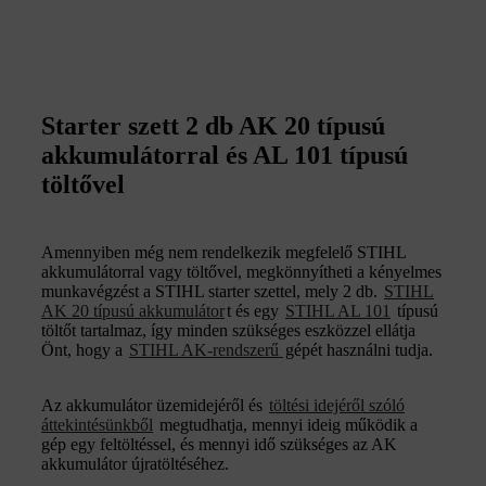
Starter szett 2 db AK 20 típusú
akkumulátorral és AL 101 típusú
töltővel
Amennyiben még nem rendelkezik megfelelő STIHL
akkumulátorral vagy töltővel, megkönnyítheti a kényelmes
munkavégzést a STIHL starter szettel, mely 2 db.
STIHL
AK 20 típusú akkumulátor
t és egy
STIHL AL 101
típusú
töltőt tartalmaz, így minden szükséges eszközzel ellátja
Önt, hogy a
STIHL AK-rendszerű
gépét használni tudja.
Az akkumulátor üzemidejéről és
töltési idejéről szóló
áttekintésünkből
megtudhatja, mennyi ideig működik a
gép egy feltöltéssel, és mennyi idő szükséges az AK
akkumulátor újratöltéséhez.