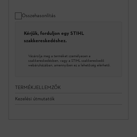
Összehasonlítás
Kérjük, forduljon egy STIHL
szakkereskedéshez.
Vásárolja meg a terméket személyesen a
szakkereskedésben, vagy a STIHL szakkereskedő
webáruházában, amennyiben ez a lehetőség elérhető.
TERMÉKJELLEMZŐK
Kezelési útmutatók