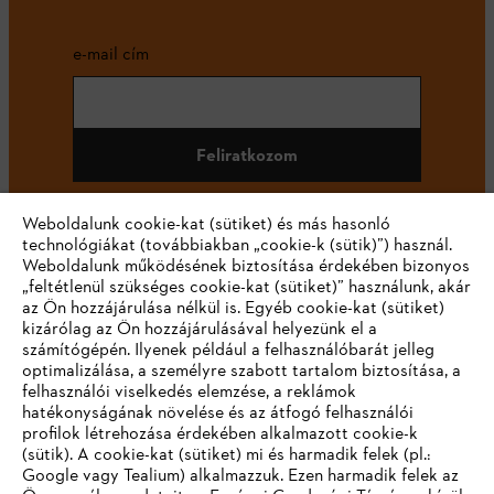
e-mail cím
Feliratkozom
Weboldalunk cookie-kat (sütiket) és más hasonló
technológiákat (továbbiakban „cookie-k (sütik)”) használ.
#STIHL
Weboldalunk működésének biztosítása érdekében bizonyos
„feltétlenül szükséges cookie-kat (sütiket)” használunk, akár
az Ön hozzájárulása nélkül is. Egyéb cookie-kat (sütiket)
kizárólag az Ön hozzájárulásával helyezünk el a
számítógépén. Ilyenek például a felhasználóbarát jelleg
optimalizálása, a személyre szabott tartalom biztosítása, a
felhasználói viselkedés elemzése, a reklámok
hatékonyságának növelése és az átfogó felhasználói
profilok létrehozása érdekében alkalmazott cookie-k
Vállalat
(sütik). A cookie-kat (sütiket) mi és harmadik felek (pl.:
Google vagy Tealium) alkalmazzuk. Ezen harmadik felek az