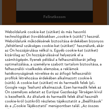
Feliratkozom
Weboldalunk cookie-kat (sütiket) és más hasonló
technológiákat (továbbiakban „cookie-k (sütik)”) használ.
#STIHL
Weboldalunk működésének biztosítása érdekében bizonyos
„feltétlenül szükséges cookie-kat (sütiket)” használunk, akár
az Ön hozzájárulása nélkül is. Egyéb cookie-kat (sütiket)
kizárólag az Ön hozzájárulásával helyezünk el a
számítógépén. Ilyenek például a felhasználóbarát jelleg
optimalizálása, a személyre szabott tartalom biztosítása, a
felhasználói viselkedés elemzése, a reklámok
hatékonyságának növelése és az átfogó felhasználói
profilok létrehozása érdekében alkalmazott cookie-k
Vállalat
(sütik). A cookie-kat (sütiket) mi és harmadik felek (pl.:
Google vagy Tealium) alkalmazzuk. Ezen harmadik felek az
Ön személyes adatait az Európai Gazdasági Térségen kívül
is kezelhetik. Az általunk és harmadik felek által használt
STIHL GYIK
cookie-król (sütikről) részletes tájékoztatót a „Beállítások”
és a „Cookie Tájékoztató” menüpontban talál. „Az összes