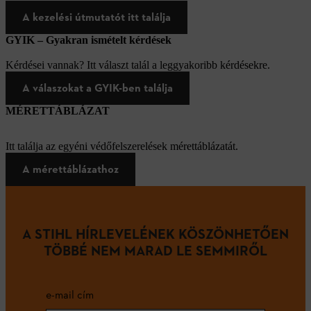
A kezelési útmutatót itt találja
GYIK – Gyakran ismételt kérdések
Kérdései vannak? Itt választ talál a leggyakoribb kérdésekre.
A válaszokat a GYIK-ben találja
MÉRETTÁBLÁZAT
Itt találja az egyéni védőfelszerelések mérettáblázatát.
A mérettáblázathoz
A STIHL HÍRLEVELÉNEK KÖSZÖNHETŐEN
TÖBBÉ NEM MARAD LE SEMMIRŐL
e-mail cím