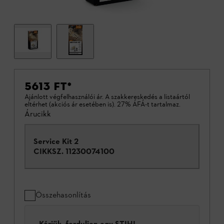
5613 FT
*
Ajánlott végfelhasználói ár. A szakkereskedés a listaártól
eltérhet (akciós ár esetében is). 27% ÁFÁ-t tartalmaz.
Árucikk
Service Kit 2
CIKKSZ.
11230074100
Összehasonlítás
Kérjük, forduljon egy STIHL