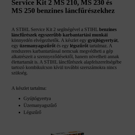
Service Kit 2 MS 210, MS 230 és
MS 250 benzines láncfűrészekhez
A STIHL Service Kit 2 segítségével a STIHL
benzines
láncfűrészek egyszerűbb karbantartási munkái
könnyedén elvégezhetők. A készlet egy
gyújtógyertyát
,
egy
üzemanyagszűrőt
és egy
légszűrőt
tartalmaz. A
rendszeres karbantartással nemcsak megvédheti a gép
alkatrészeit a szennyeződésektől, hanem növelheti annak
élettartamát is. A STIHL láncfűrészek alapfelszereltségébe
tartozó kombikulcson kívül további szerszámokra nincs
szükség.
A készlet tartalma:
Gyújtógyertya
Üzemanyagszűrő
Légszűrő