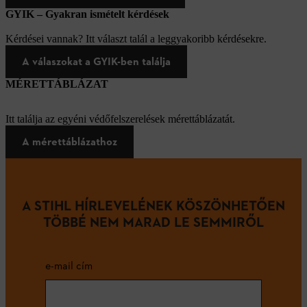
GYIK – Gyakran ismételt kérdések
Kérdései vannak? Itt választ talál a leggyakoribb kérdésekre.
A válaszokat a GYIK-ben találja
MÉRETTÁBLÁZAT
Itt találja az egyéni védőfelszerelések mérettáblázatát.
A mérettáblázathoz
A STIHL HÍRLEVELÉNEK KÖSZÖNHETŐEN
TÖBBÉ NEM MARAD LE SEMMIRŐL
e-mail cím