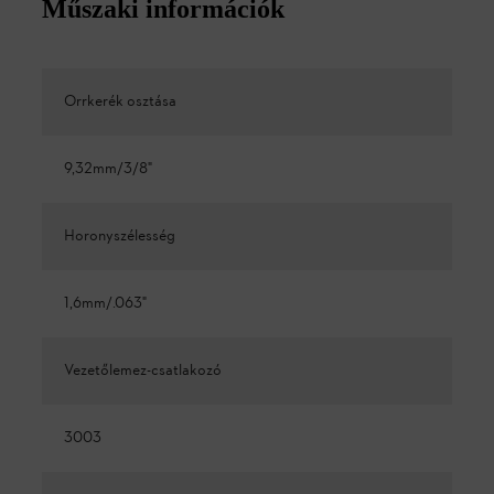
Műszaki információk
Orrkerék osztása
9,32mm/3/8"
Horonyszélesség
1,6mm/.063"
Vezetőlemez-csatlakozó
3003