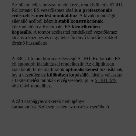
Az 50 cm teljes hosszal rendelkező, rendkívül erős STIHL
Rollomatic ES vezetőlemez ideális
a professzionális
erdészeti
és
mentési munkákhoz
. A kiváló minőségű,
ellenálló acélból készült
stabil konstrukciónak
köszönhetően a Rollomatic ES
kiemelkedően
kopásálló
. A tömtör acéltesttel rendelkező vezetőlemez
ideális a közepes és nagy teljesítményű láncfűrészekkel
történő használatra.
A 3/8”, 1,6 mm horonyszélességű STIHL Rollomatic ES
jól átgondolt kialakítással rendelkezik: Az elliptikusan
kialakított, ferde olajfuratok
optimális kenést
biztosítanak,
így a vezetőlemez
különösen kopásálló
. Ideális választás
a fakitermelési munkák elvégzéséhez, pl. a
STIHL MS
462 C-M
modellhez.
A zárt csapágyas orrkerék nem igényel
karbantartást. Szükség esetén az orr-rész cserélhető.