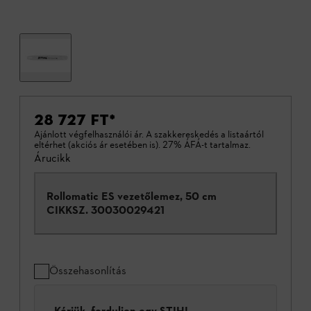
28 727 FT
*
Ajánlott végfelhasználói ár. A szakkereskedés a listaártól
eltérhet (akciós ár esetében is). 27% ÁFÁ-t tartalmaz.
Árucikk
Rollomatic ES vezetőlemez, 50 cm
CIKKSZ.
30030029421
Összehasonlítás
Kérjük, forduljon egy STIHL