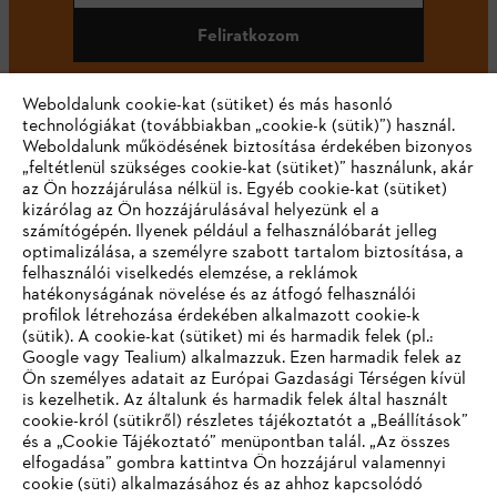
Feliratkozom
Weboldalunk cookie-kat (sütiket) és más hasonló
technológiákat (továbbiakban „cookie-k (sütik)”) használ.
#STIHL
Weboldalunk működésének biztosítása érdekében bizonyos
„feltétlenül szükséges cookie-kat (sütiket)” használunk, akár
az Ön hozzájárulása nélkül is. Egyéb cookie-kat (sütiket)
kizárólag az Ön hozzájárulásával helyezünk el a
számítógépén. Ilyenek például a felhasználóbarát jelleg
optimalizálása, a személyre szabott tartalom biztosítása, a
felhasználói viselkedés elemzése, a reklámok
hatékonyságának növelése és az átfogó felhasználói
profilok létrehozása érdekében alkalmazott cookie-k
Vállalat
(sütik). A cookie-kat (sütiket) mi és harmadik felek (pl.:
Google vagy Tealium) alkalmazzuk. Ezen harmadik felek az
Ön személyes adatait az Európai Gazdasági Térségen kívül
is kezelhetik. Az általunk és harmadik felek által használt
STIHL GYIK
cookie-król (sütikről) részletes tájékoztatót a „Beállítások”
és a „Cookie Tájékoztató” menüpontban talál. „Az összes
elfogadása” gombra kattintva Ön hozzájárul valamennyi
cookie (süti) alkalmazásához és az ahhoz kapcsolódó