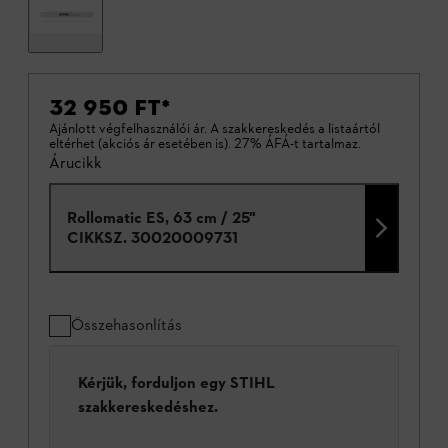
32 950 FT
*
Ajánlott végfelhasználói ár. A szakkereskedés a listaártól
eltérhet (akciós ár esetében is). 27% ÁFÁ-t tartalmaz.
Árucikk
Rollomatic ES, 63 cm / 25"
CIKKSZ.
30020009731
Összehasonlítás
Kérjük, forduljon egy STIHL
szakkereskedéshez.