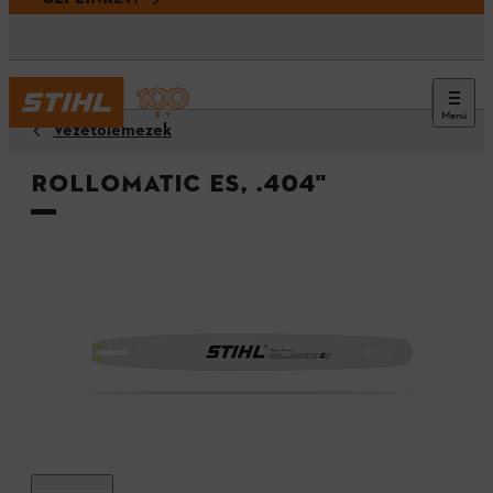
Menü
Vezetőlemezek
Rollomatic ES, .404"