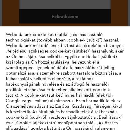
Feliratkozom
Weboldalunk cookie-kat (sütiket) és más hasonló
technológiákat (továbbiakban „cookie-k (sütik)”) használ.
#STIHL
Weboldalunk működésének biztosítása érdekében bizonyos
„feltétlenül szükséges cookie-kat (sütiket)” használunk, akár
az Ön hozzájárulása nélkül is. Egyéb cookie-kat (sütiket)
kizárólag az Ön hozzájárulásával helyezünk el a
számítógépén. Ilyenek például a felhasználóbarát jelleg
optimalizálása, a személyre szabott tartalom biztosítása, a
felhasználói viselkedés elemzése, a reklámok
hatékonyságának növelése és az átfogó felhasználói
profilok létrehozása érdekében alkalmazott cookie-k
Vállalat
(sütik). A cookie-kat (sütiket) mi és harmadik felek (pl.:
Google vagy Tealium) alkalmazzuk. Ezen harmadik felek az
Ön személyes adatait az Európai Gazdasági Térségen kívül
is kezelhetik. Az általunk és harmadik felek által használt
STIHL GYIK
cookie-król (sütikről) részletes tájékoztatót a „Beállítások”
és a „Cookie Tájékoztató” menüpontban talál. „Az összes
elfogadása” gombra kattintva Ön hozzájárul valamennyi