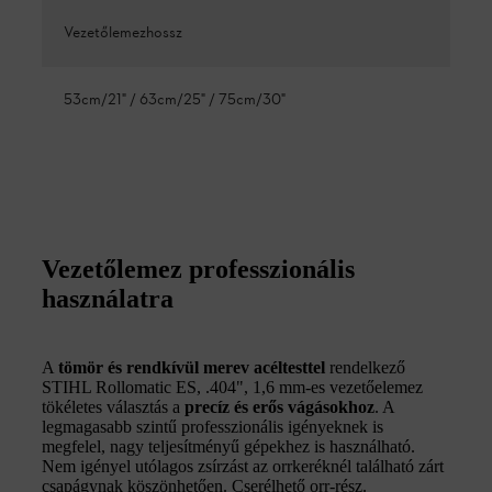
Vezetőlemezhossz
53cm/21" / 63cm/25" / 75cm/30"
Vezetőlemez professzionális
használatra
A
tömör és rendkívül merev acéltesttel
rendelkező
STIHL Rollomatic ES, .404", 1,6 mm-es vezetőelemez
tökéletes választás a
precíz és erős vágásokhoz
. A
legmagasabb szintű professzionális igényeknek is
megfelel, nagy teljesítményű gépekhez is használható.
Nem igényel utólagos zsírzást az orrkeréknél található zárt
csapágynak köszönhetően. Cserélhető orr-rész.