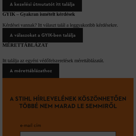
A kezelési útmutatót itt találja
GYIK – Gyakran ismételt kérdések
Kérdései vannak? Itt választ talál a leggyakoribb kérdésekre.
A válaszokat a GYIK-ben találja
MÉRETTÁBLÁZAT
Itt találja az egyéni védőfelszerelések mérettáblázatát.
A mérettáblázathoz
A STIHL HÍRLEVELÉNEK KÖSZÖNHETŐEN
TÖBBÉ NEM MARAD LE SEMMIRŐL
e-mail cím