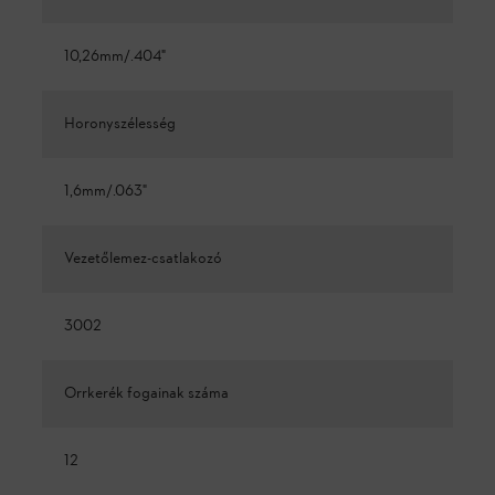
10,26mm/.404"
Horonyszélesség
1,6mm/.063"
Vezetőlemez-csatlakozó
3002
Orrkerék fogainak száma
12