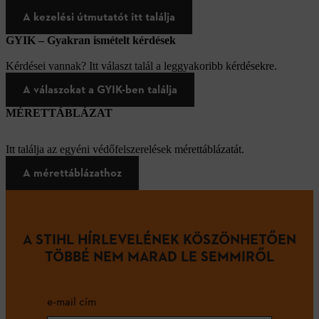
A kezelési útmutatót itt találja
GYIK – Gyakran ismételt kérdések
Kérdései vannak? Itt választ talál a leggyakoribb kérdésekre.
A válaszokat a GYIK-ben találja
MÉRETTÁBLÁZAT
Itt találja az egyéni védőfelszerelések mérettáblázatát.
A mérettáblázathoz
A STIHL HÍRLEVELÉNEK KÖSZÖNHETŐEN
TÖBBÉ NEM MARAD LE SEMMIRŐL
e-mail cím