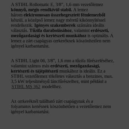
A STIHL Rollomatic E, 3/8", 1,6 mm vezetőlemez
könnyű, mégis rendkívül stabil.
A lemez
három
elektromosan összehegesztett fémlemezből
készül, a középső lemez nagy méretű kikönnyítéssel
rendelkezik.
I
gényes szakemberek
számára ideális
választás.
Tűzifa darabolásához
, valamint
erdészeti,
mezőgazdasági és kertészeti
munkához
is optimális. A
lemez a zárt csapágyas orrkeréknek köszönhetően nem
igényel karbantartást.
A STIHL Light 06, 3/8”, 1,6 mm a tűzifa fűrészeléséhez,
valamint számos más
erdészeti, mezőgazdasági,
kertészeti és tájépítészeti
munkához is ideális. Ez a
STIHL vezetőlemez tökéletes választás a benzines, max.
3,5 kW teljesítményű láncfűrészelhez, mint például a
STIHL MS 362
modellhez.
Az orrkeréknél található zárt csapágynak és a
folyamatos kenésnek köszönhetően a vezetőlemez nem
igényel karbantartást.