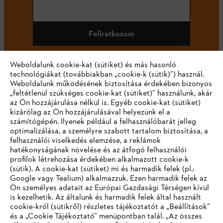
Feliratkozom
Weboldalunk cookie-kat (sütiket) és más hasonló
technológiákat (továbbiakban „cookie-k (sütik)”) használ.
#STIHL
Weboldalunk működésének biztosítása érdekében bizonyos
„feltétlenül szükséges cookie-kat (sütiket)” használunk, akár
az Ön hozzájárulása nélkül is. Egyéb cookie-kat (sütiket)
kizárólag az Ön hozzájárulásával helyezünk el a
számítógépén. Ilyenek például a felhasználóbarát jelleg
optimalizálása, a személyre szabott tartalom biztosítása, a
felhasználói viselkedés elemzése, a reklámok
hatékonyságának növelése és az átfogó felhasználói
profilok létrehozása érdekében alkalmazott cookie-k
Vállalat
(sütik). A cookie-kat (sütiket) mi és harmadik felek (pl.:
Google vagy Tealium) alkalmazzuk. Ezen harmadik felek az
Ön személyes adatait az Európai Gazdasági Térségen kívül
is kezelhetik. Az általunk és harmadik felek által használt
STIHL GYIK
cookie-król (sütikről) részletes tájékoztatót a „Beállítások”
és a „Cookie Tájékoztató” menüpontban talál. „Az összes