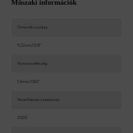
Műszaki információk
Orrkerék osztása
9,32mm/3/8"
Horonyszélesség
1,6mm/.063"
Vezetőlemez-csatlakozó
3003