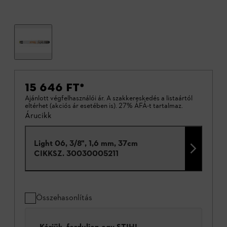
15 646 FT
*
Ajánlott végfelhasználói ár. A szakkereskedés a listaártól
eltérhet (akciós ár esetében is). 27% ÁFÁ-t tartalmaz.
Árucikk
Light 06, 3/8", 1,6 mm, 37cm
CIKKSZ.
30030005211
Összehasonlítás
Kérjük, forduljon egy STIHL