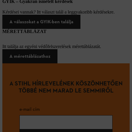
GYIK – Gyakran ismételt kérdések
Kérdései vannak? Itt választ talál a leggyakoribb kérdésekre.
A válaszokat a GYIK-ben találja
MÉRETTÁBLÁZAT
Itt találja az egyéni védőfelszerelések mérettáblázatát.
A mérettáblázathoz
A STIHL HÍRLEVELÉNEK KÖSZÖNHETŐEN
TÖBBÉ NEM MARAD LE SEMMIRŐL
e-mail cím