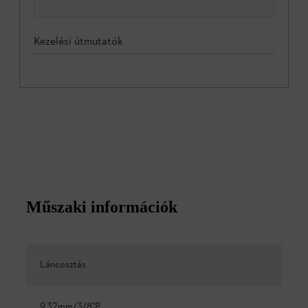
Kezelési útmutatók
Műszaki információk
Láncosztás
9,32mm/3/8"P