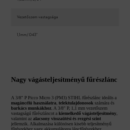
Vezetőszem vastagsága
1,1mm/.043"
Nagy vágásteljesítményű fűrészlánc
A 3/8" P Picco Micro 3 (PM3) STIHL fűrészlánc ideális a
magáncélú használatra
,
telektulajdonosok
számára és
barkács munkákhoz
. A 3/8" P, 1,1 mm vezetőszem
vastagságú fűrészláncot a
kiemelkedő vágásteljesítmény
,
valamint az
alacsony visszaütési és rezgési szint
jellemzik. Alkalmazása különösen kisebb teljesítményű
fűrészekhez vagy akkumulátoros láncfűrészekhez