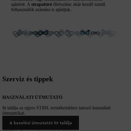
ajánlott. A
strapabíró
fűrészlánc akár kezdő szintű
felhasználók számára is ajánljuk.
Szerviz és tippek
HASZNÁLATI ÚTMUTATÓ
Itt találja az egyes STIHL termékeinkhez tartozó használati
útmutatókat.
A kezelési útmutatót itt találja