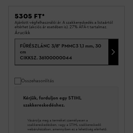
5305 FT
*
Ajánlott végfelhasználói ár. A szakkereskedés a listaártól
eltérhet (akciós ár esetében is). 27% ÁFÁ-t tartalmaz.
Árucikk
FŰRÉSZLÁNC 3/8" PMMC3 1,1 mm, 30
cm
CIKKSZ.
36100000044
Összehasonlítás
Kérjük, forduljon egy STIHL
szakkereskedéshez.
Vásárolja meg a terméket személyesen a
szakkereskedésben, vagy a STIHL szakkereskedő
webáruházában, amennyiben ez a lehetőség elérhető.