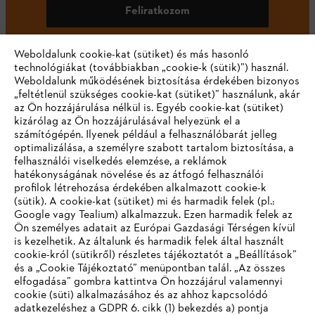
Feliratkozom
Weboldalunk cookie-kat (sütiket) és más hasonló
technológiákat (továbbiakban „cookie-k (sütik)”) használ.
#STIHL
Weboldalunk működésének biztosítása érdekében bizonyos
„feltétlenül szükséges cookie-kat (sütiket)” használunk, akár
az Ön hozzájárulása nélkül is. Egyéb cookie-kat (sütiket)
kizárólag az Ön hozzájárulásával helyezünk el a
számítógépén. Ilyenek például a felhasználóbarát jelleg
optimalizálása, a személyre szabott tartalom biztosítása, a
felhasználói viselkedés elemzése, a reklámok
hatékonyságának növelése és az átfogó felhasználói
profilok létrehozása érdekében alkalmazott cookie-k
Vállalat
(sütik). A cookie-kat (sütiket) mi és harmadik felek (pl.:
Google vagy Tealium) alkalmazzuk. Ezen harmadik felek az
Ön személyes adatait az Európai Gazdasági Térségen kívül
is kezelhetik. Az általunk és harmadik felek által használt
STIHL GYIK
cookie-król (sütikről) részletes tájékoztatót a „Beállítások”
és a „Cookie Tájékoztató” menüpontban talál. „Az összes
elfogadása” gombra kattintva Ön hozzájárul valamennyi
cookie (süti) alkalmazásához és az ahhoz kapcsolódó
IHR BROWSER WIRD NICHT
adatkezeléshez a GDPR 6. cikk (1) bekezdés a) pontja
Szerviz