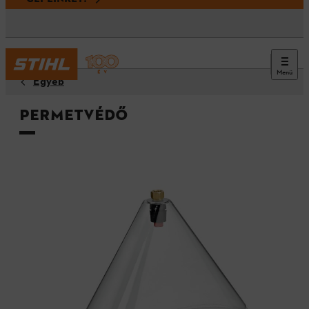
Menü
Egyéb
Permetvédő