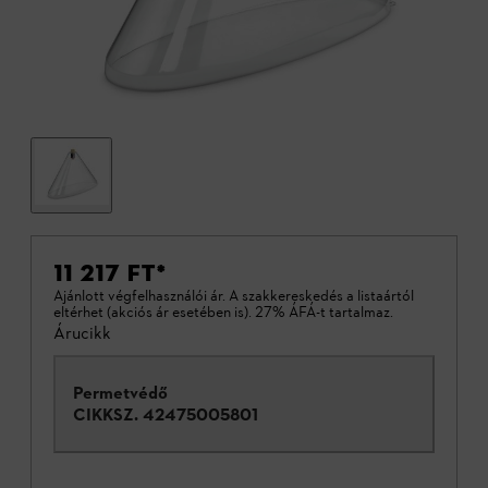
11 217 FT
*
Ajánlott végfelhasználói ár. A szakkereskedés a listaártól
eltérhet (akciós ár esetében is). 27% ÁFÁ-t tartalmaz.
Árucikk
Permetvédő
CIKKSZ.
42475005801