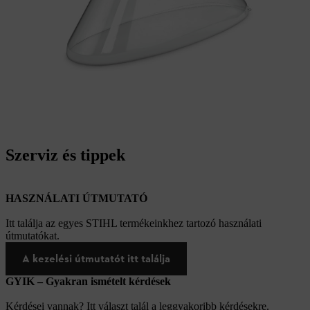
Szerviz és tippek
HASZNÁLATI ÚTMUTATÓ
Itt találja az egyes STIHL termékeinkhez tartozó használati
útmutatókat.
A kezelési útmutatót itt találja
GYIK – Gyakran ismételt kérdések
Kérdései vannak? Itt választ talál a leggyakoribb kérdésekre.