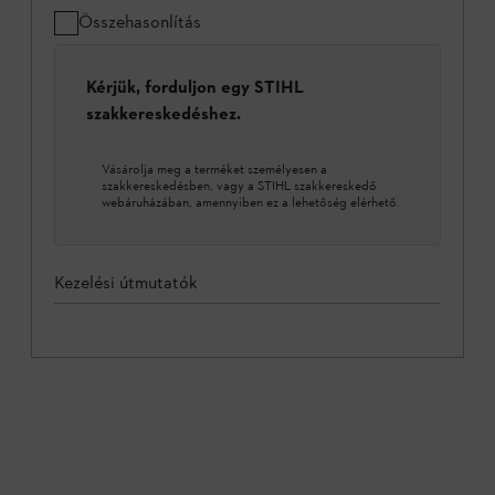
Összehasonlítás
Kérjük, forduljon egy STIHL
szakkereskedéshez.
Vásárolja meg a terméket személyesen a
szakkereskedésben, vagy a STIHL szakkereskedő
webáruházában, amennyiben ez a lehetőség elérhető.
Kezelési útmutatók