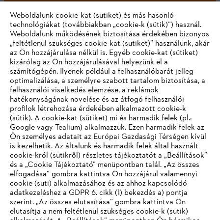
Weboldalunk cookie-kat (sütiket) és más hasonló
technológiákat (továbbiakban „cookie-k (sütik)”) használ.
#STIHL
Weboldalunk működésének biztosítása érdekében bizonyos
„feltétlenül szükséges cookie-kat (sütiket)” használunk, akár
az Ön hozzájárulása nélkül is. Egyéb cookie-kat (sütiket)
kizárólag az Ön hozzájárulásával helyezünk el a
számítógépén. Ilyenek például a felhasználóbarát jelleg
optimalizálása, a személyre szabott tartalom biztosítása, a
felhasználói viselkedés elemzése, a reklámok
hatékonyságának növelése és az átfogó felhasználói
profilok létrehozása érdekében alkalmazott cookie-k
Vállalat
(sütik). A cookie-kat (sütiket) mi és harmadik felek (pl.:
Google vagy Tealium) alkalmazzuk. Ezen harmadik felek az
Ön személyes adatait az Európai Gazdasági Térségen kívül
is kezelhetik. Az általunk és harmadik felek által használt
STIHL GYIK
cookie-król (sütikről) részletes tájékoztatót a „Beállítások”
és a „Cookie Tájékoztató” menüpontban talál. „Az összes
elfogadása” gombra kattintva Ön hozzájárul valamennyi
cookie (süti) alkalmazásához és az ahhoz kapcsolódó
IHR BROWSER WIRD NICHT
adatkezeléshez a GDPR 6. cikk (1) bekezdés a) pontja
Szerviz
szerint. „Az összes elutasítása” gombra kattintva Ön
UNTERSTÜTZT
elutasítja a nem feltétlenül szükséges cookie-k (sütik)