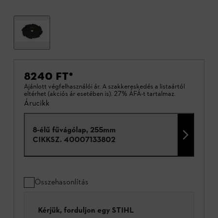
8240 FT
*
Ajánlott végfelhasználói ár. A szakkereskedés a listaártól
eltérhet (akciós ár esetében is). 27% ÁFÁ-t tartalmaz.
Árucikk
8-élű fűvágólap, 255mm
CIKKSZ.
40007133802
Összehasonlítás
Kérjük, forduljon egy STIHL