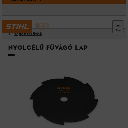
Menü
Vágóeszközök
Nyolcélű fűvágó lap