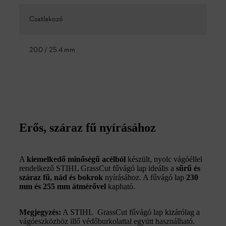
Csatlakozó
20.0 / 25.4 mm
Erős, száraz fű nyírásához
A
kiemelkedő
minőségű acélból
készült, nyolc vágóéllel
rendelkező STIHL GrassCut fűvágó lap ideális a
sűrű és
száraz fű, nád és bokrok
nyírásához. A fűvágó lap
230
mm és 255 mm átmérővel
kapható.
Megjegyzés:
A STIHL GrassCut fűvágó lap kizárólag a
vágóeszközhöz illő védőburkolattal együtt használható.