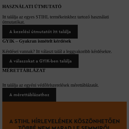
HASZNÁLATI ÚTMUTATÓ
Itt találja az egyes STIHL termékeinkhez tartozó használati
útmutatókat.
A kezelési útmutatót itt találja
GYIK – Gyakran ismételt kérdések
Kérdései vannak? Itt választ talál a leggyakoribb kérdésekre.
A válaszokat a GYIK-ben találja
MÉRETTÁBLÁZAT
Itt találja az egyéni védőfelszerelések mérettáblázatát.
A mérettáblázathoz
A STIHL HÍRLEVELÉNEK KÖSZÖNHETŐEN
TÖBBÉ NEM MARAD LE SEMMIRŐL