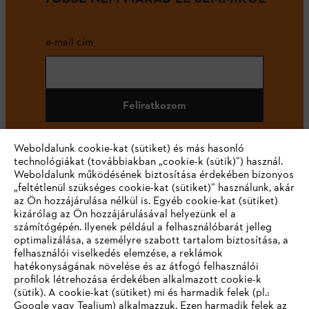
e-mail cím
Feliratkozom
Weboldalunk cookie-kat (sütiket) és más hasonló
technológiákat (továbbiakban „cookie-k (sütik)”) használ.
#STIHL
Weboldalunk működésének biztosítása érdekében bizonyos
„feltétlenül szükséges cookie-kat (sütiket)” használunk, akár
az Ön hozzájárulása nélkül is. Egyéb cookie-kat (sütiket)
kizárólag az Ön hozzájárulásával helyezünk el a
számítógépén. Ilyenek például a felhasználóbarát jelleg
optimalizálása, a személyre szabott tartalom biztosítása, a
felhasználói viselkedés elemzése, a reklámok
hatékonyságának növelése és az átfogó felhasználói
profilok létrehozása érdekében alkalmazott cookie-k
Vállalat
(sütik). A cookie-kat (sütiket) mi és harmadik felek (pl.:
Google vagy Tealium) alkalmazzuk. Ezen harmadik felek az