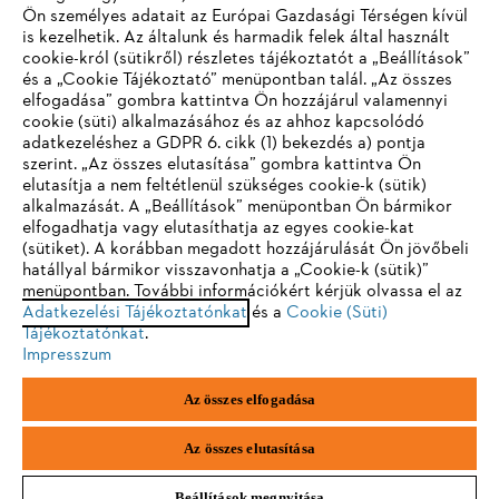
Ön személyes adatait az Európai Gazdasági Térségen kívül
is kezelhetik. Az általunk és harmadik felek által használt
STIHL GYIK
cookie-król (sütikről) részletes tájékoztatót a „Beállítások”
és a „Cookie Tájékoztató” menüpontban talál. „Az összes
elfogadása” gombra kattintva Ön hozzájárul valamennyi
cookie (süti) alkalmazásához és az ahhoz kapcsolódó
IHR BROWSER WIRD NICHT
adatkezeléshez a GDPR 6. cikk (1) bekezdés a) pontja
Szerviz
szerint. „Az összes elutasítása” gombra kattintva Ön
UNTERSTÜTZT
elutasítja a nem feltétlenül szükséges cookie-k (sütik)
alkalmazását. A „Beállítások” menüpontban Ön bármikor
elfogadhatja vagy elutasíthatja az egyes cookie-kat
Sie nutzen einen Browser, den wir noch nicht unterstützen. Für
(sütiket). A korábban megadott hozzájárulását Ön jövőbeli
eine optimale Nutzung unserer Seite empfehlen wir Ihnen, zu
hatállyal bármikor visszavonhatja a „Cookie-k (sütik)”
Adatvédelem
Impresszum
Cookie tájékoztató
menüpontban. További információkért kérjük olvassa el az
einem der folgenden Browser zu wechseln:
Adatkezelési Tájékoztatónkat
és a
Cookie (Süti)
Tájékoztatónkat
.
Jogi információk
Impresszum
Firefox
Chrome
Az összes elfogadása
Andreas Stihl Kereskedelmi Kft.
Székhely: H-2051 Biatorbágy-Budapark
Safari
Edge
Paul Hartmann u. 4.
Az összes elutasítása
Beállítások megnyitása