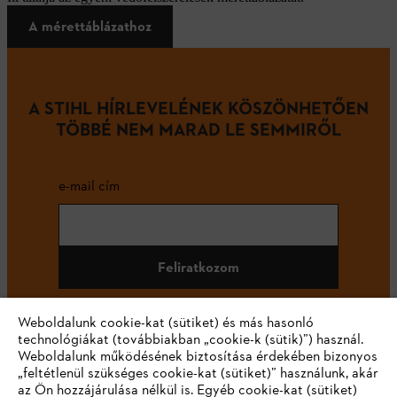
A mérettáblázathoz
A STIHL HÍRLEVELÉNEK KÖSZÖNHETŐEN
TÖBBÉ NEM MARAD LE SEMMIRŐL
e-mail cím
Feliratkozom
Weboldalunk cookie-kat (sütiket) és más hasonló
technológiákat (továbbiakban „cookie-k (sütik)”) használ.
#STIHL
Weboldalunk működésének biztosítása érdekében bizonyos
„feltétlenül szükséges cookie-kat (sütiket)” használunk, akár
az Ön hozzájárulása nélkül is. Egyéb cookie-kat (sütiket)