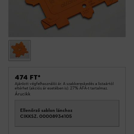
474 FT
*
Ajánlott végfelhasználói ár. A szakkereskedés a listaártól
eltérhet (akciós ár esetében is). 27% ÁFÁ-t tartalmaz.
Árucikk
Ellenőrző sablon lánchoz
CIKKSZ.
00008934105