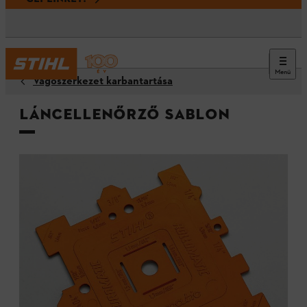
Menü
Vágószerkezet karbantartása
Láncellenőrző sablon