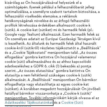
kizárólag az Ön hozzájárulásával helyezünk el a
számítógépén. Ilyenek például a felhasználóbarát jelleg
optimalizálása, a személyre szabott tartalom biztosítása, a
felhasználói viselkedés elemzése, a reklámok
hatékonyságának növelése és az átfogó felhasználói
profilok létrehozása érdekében alkalmazott cookie-k
Vállalat
(sütik). A cookie-kat (sütiket) mi és harmadik felek (pl.:
Google vagy Tealium) alkalmazzuk. Ezen harmadik felek az
Ön személyes adatait az Európai Gazdasági Térségen kívül
is kezelhetik. Az általunk és harmadik felek által használt
STIHL GYIK
cookie-król (sütikről) részletes tájékoztatót a „Beállítások”
és a „Cookie Tájékoztató” menüpontban talál. „Az összes
elfogadása” gombra kattintva Ön hozzájárul valamennyi
cookie (süti) alkalmazásához és az ahhoz kapcsolódó
IHR BROWSER WIRD NICHT
adatkezeléshez a GDPR 6. cikk (1) bekezdés a) pontja
Szerviz
szerint. „Az összes elutasítása” gombra kattintva Ön
UNTERSTÜTZT
elutasítja a nem feltétlenül szükséges cookie-k (sütik)
alkalmazását. A „Beállítások” menüpontban Ön bármikor
elfogadhatja vagy elutasíthatja az egyes cookie-kat
Sie nutzen einen Browser, den wir noch nicht unterstützen. Für
(sütiket). A korábban megadott hozzájárulását Ön jövőbeli
eine optimale Nutzung unserer Seite empfehlen wir Ihnen, zu
hatállyal bármikor visszavonhatja a „Cookie-k (sütik)”
Adatvédelem
Impresszum
Cookie tájékoztató
menüpontban. További információkért kérjük olvassa el az
einem der folgenden Browser zu wechseln:
Adatkezelési Tájékoztatónkat
és a
Cookie (Süti)