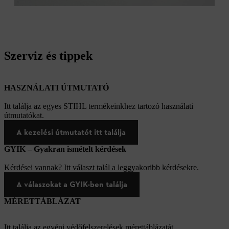
Szerviz és tippek
HASZNÁLATI ÚTMUTATÓ
Itt találja az egyes STIHL termékeinkhez tartozó használati
útmutatókat.
A kezelési útmutatót itt találja
GYIK – Gyakran ismételt kérdések
Kérdései vannak? Itt választ talál a leggyakoribb kérdésekre.
A válaszokat a GYIK-ben találja
MÉRETTÁBLÁZAT
Itt találja az egyéni védőfelszerelések mérettáblázatát.