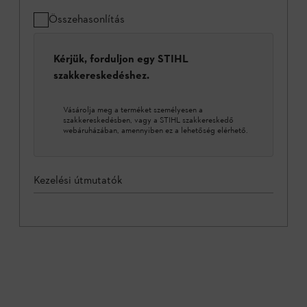
Összehasonlítás
Kérjük, forduljon egy STIHL
szakkereskedéshez.
Vásárolja meg a terméket személyesen a
szakkereskedésben, vagy a STIHL szakkereskedő
webáruházában, amennyiben ez a lehetőség elérhető.
Kezelési útmutatók