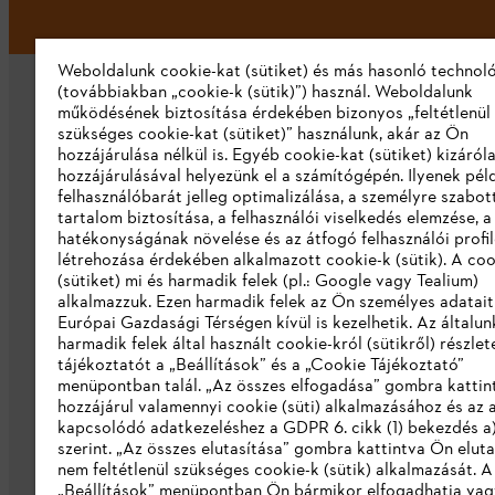
Weboldalunk cookie-kat (sütiket) és más hasonló technol
(továbbiakban „cookie-k (sütik)”) használ. Weboldalunk
működésének biztosítása érdekében bizonyos „feltétlenül
szükséges cookie-kat (sütiket)” használunk, akár az Ön
hozzájárulása nélkül is. Egyéb cookie-kat (sütiket) kizáró
hozzájárulásával helyezünk el a számítógépén. Ilyenek pél
felhasználóbarát jelleg optimalizálása, a személyre szabot
Vállalat
tartalom biztosítása, a felhasználói viselkedés elemzése, 
hatékonyságának növelése és az átfogó felhasználói profi
Rólunk
létrehozása érdekében alkalmazott cookie-k (sütik). A coo
(sütiket) mi és harmadik felek (pl.: Google vagy Tealium)
Katalógus letöltése
alkalmazzuk. Ezen harmadik felek az Ön személyes adatait
Európai Gazdasági Térségen kívül is kezelhetik. Az általun
Visszaélés bejelentés
harmadik felek által használt cookie-król (sütikről) részlet
tájékoztatót a „Beállítások” és a „Cookie Tájékoztató”
menüpontban talál. „Az összes elfogadása” gombra katti
hozzájárul valamennyi cookie (süti) alkalmazásához és az 
kapcsolódó adatkezeléshez a GDPR 6. cikk (1) bekezdés a
szerint. „Az összes elutasítása” gombra kattintva Ön eluta
nem feltétlenül szükséges cookie-k (sütik) alkalmazását. A
„Beállítások” menüpontban Ön bármikor elfogadhatja vag