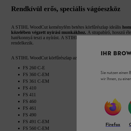
Rendkívül erős, speciális vágóeszköz
A STIHL WoodCut keményfém betétes körfűrészlap ideális
homo
közelében végzett nyírási munkákhoz.
A strapabíró, hosszú él
hatékonnyá teszi a nyírást. A STIHL WoodCut körfűrészlap acélb
rendelkezik.
IHR BROW
A STIHL WoodCut körfűrészlap az alábbi gépekhez használható
FS 260 C-E
Sie nutzen einen 
FS 360 C-EM
wir Ihnen, zu ein
FS 361 C-EM
FS 410
FS 411
FS 460
FS 461
FS 490
FS 491 C-EM
Firefox
FS 560 C-EM