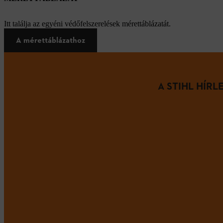
Itt találja az egyéni védőfelszerelések mérettáblázatát.
A mérettáblázathoz
A STIHL HÍR