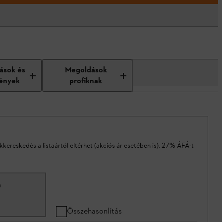
tások és
Megoldások
ények
profiknak
akkereskedés a listaártól eltérhet (akciós ár esetében is). 27% ÁFÁ-t
m
Összehasonlítás