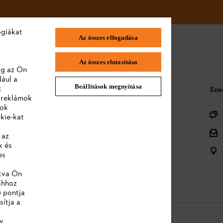
ógiákat
Az összes elfogadása
Az összes elutasítása
lag az Ön
dául a
Beállítások megnyitása
t
STIHL GYIK
Sze
a reklámok
lok
Termékregisztráció
kie-kat
Termékválaszték
 az
k és
Ártalmatlanítás
es
Kezelési útmutatók
ntva Ön
ahhoz
) pontja
sítja a
y