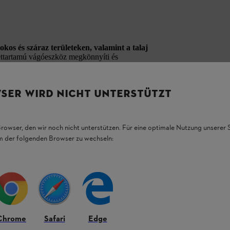
kos és száraz területeken, valamint a talaj
ettartamú vágóeszköz megkönnyíti és
ól készült,
36 foggal
és
225 mm átmérővel
SER WIRD NICHT UNTERSTÜTZT
:
Browser, den wir noch nicht unterstützen. Für eine optimale Nutzung unserer
em der folgenden Browser zu wechseln:
Chrome
Safari
Edge