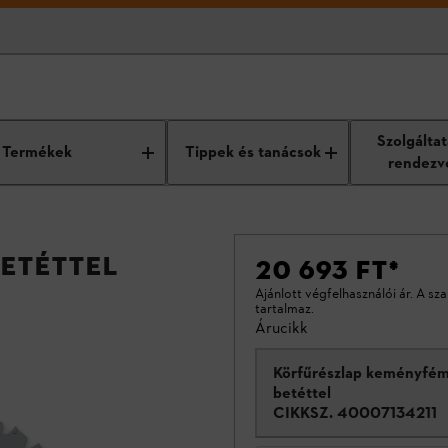
Szolgálta
Termékek
Tippek és tanácsok
rendezv
etéttel
20 693 FT
*
Ajánlott végfelhasználói ár. A sz
tartalmaz.
Árucikk
Körfűrészlap keményfé
betéttel
CIKKSZ.
40007134211