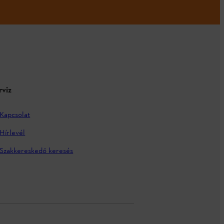
rviz
Kapcsolat
Hírlevél
Szakkereskedő keresés