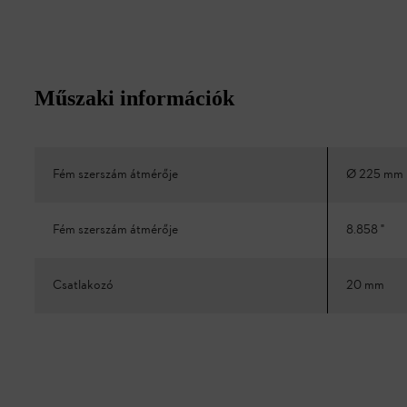
Műszaki információk
Fém szerszám átmérője
Ø 225 mm
Fém szerszám átmérője
8.858 "
Csatlakozó
20 mm