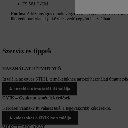
FS 561 C-EM
Fontos:
A biztonságos munkavégzés érdekében a STIHL WoodCut
illő védőburkolattal (ütköző és védő) együtt használható.
Szerviz és tippek
HASZNÁLATI ÚTMUTATÓ
Itt találja az egyes STIHL termékeinkhez tartozó használati útmutatóka
A kezelési útmutatót itt találja
GYIK – Gyakran ismételt kérdések
Kérdései vannak? Itt választ talál a leggyakoribb kérdésekre.
A válaszokat a GYIK-ben találja
MÉRETTÁBLÁZAT