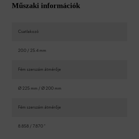
Műszaki információk
Csatlakozó
20.0 / 25.4 mm
Fém szerszám átmérője
Ø 225 mm / Ø 200 mm
Fém szerszám átmérője
8.858 / 7.870 "