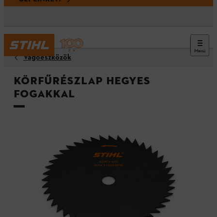
Menü
Vágóeszközök
Körfűrészlap hegyes
fogakkal