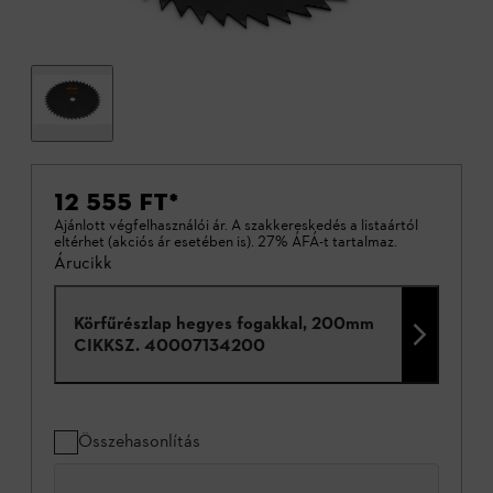
12 555 FT
*
Ajánlott végfelhasználói ár. A szakkereskedés a listaártól
eltérhet (akciós ár esetében is). 27% ÁFÁ-t tartalmaz.
Árucikk
Körfűrészlap hegyes fogakkal, 200mm
CIKKSZ.
40007134200
Összehasonlítás