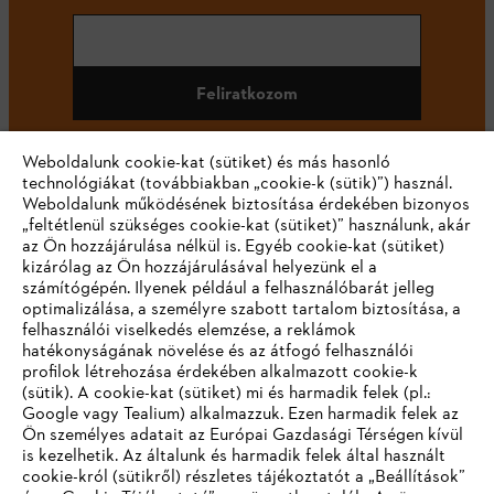
Feliratkozom
Weboldalunk cookie-kat (sütiket) és más hasonló
technológiákat (továbbiakban „cookie-k (sütik)”) használ.
#STIHL
Weboldalunk működésének biztosítása érdekében bizonyos
„feltétlenül szükséges cookie-kat (sütiket)” használunk, akár
az Ön hozzájárulása nélkül is. Egyéb cookie-kat (sütiket)
kizárólag az Ön hozzájárulásával helyezünk el a
számítógépén. Ilyenek például a felhasználóbarát jelleg
optimalizálása, a személyre szabott tartalom biztosítása, a
felhasználói viselkedés elemzése, a reklámok
hatékonyságának növelése és az átfogó felhasználói
profilok létrehozása érdekében alkalmazott cookie-k
Vállalat
(sütik). A cookie-kat (sütiket) mi és harmadik felek (pl.:
Google vagy Tealium) alkalmazzuk. Ezen harmadik felek az
Ön személyes adatait az Európai Gazdasági Térségen kívül
is kezelhetik. Az általunk és harmadik felek által használt
STIHL GYIK
cookie-król (sütikről) részletes tájékoztatót a „Beállítások”