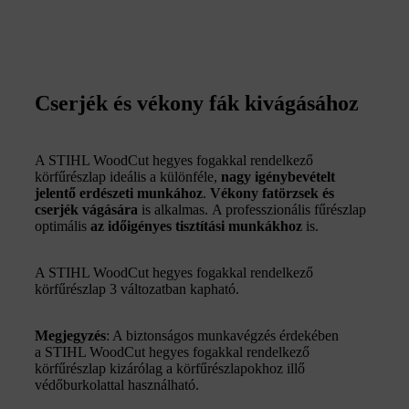
Cserjék és vékony fák kivágásához
A STIHL WoodCut hegyes fogakkal rendelkező
körfűrészlap ideális a különféle,
nagy igénybevételt
jelentő erdészeti
munkához
.
V
ékony fatörzsek és
cserjék vágására
is alkalmas.
A professzionális fűrészlap
optimális
az időigényes tisztítási munkákhoz
is.
A STIHL WoodCut hegyes fogakkal rendelkező
körfűrészlap 3 változatban kapható.
Megjegyzés
: A biztonságos munkavégzés érdekében
a STIHL WoodCut hegyes fogakkal rendelkező
körfűrészlap kizárólag a körfűrészlapokhoz illő
védőburkolattal használható.