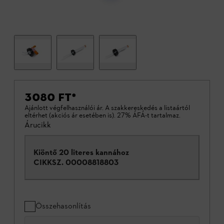
3080 FT
*
Ajánlott végfelhasználói ár. A szakkereskedés a listaártól
eltérhet (akciós ár esetében is). 27% ÁFÁ-t tartalmaz.
Árucikk
Kiöntő 20 literes kannához
CIKKSZ.
00008818803
Összehasonlítás