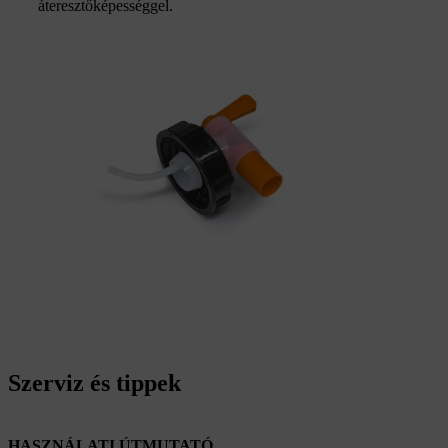
áteresztőképességgel.
Szerviz és tippek
HASZNÁLATI ÚTMUTATÓ