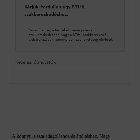
Kérjük, forduljon egy STIHL
szakkereskedéshez.
Vásárolja meg a terméket személyesen a
szakkereskedésben, vagy a STIHL szakkereskedő
webáruházában, amennyiben ez a lehetőség elérhető.
Kezelési útmutatók
A könnyű, tiszta adagoláshoz és áttöltéshez. Nagy