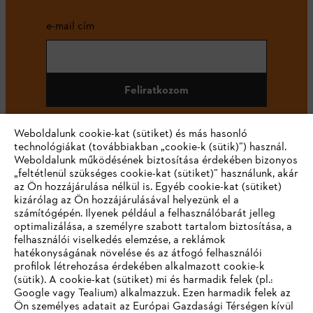
e-mail cím
Feliratkozom
Weboldalunk cookie-kat (sütiket) és más hasonló
technológiákat (továbbiakban „cookie-k (sütik)”) használ.
#STIHL
Weboldalunk működésének biztosítása érdekében bizonyos
„feltétlenül szükséges cookie-kat (sütiket)” használunk, akár
az Ön hozzájárulása nélkül is. Egyéb cookie-kat (sütiket)
kizárólag az Ön hozzájárulásával helyezünk el a
számítógépén. Ilyenek például a felhasználóbarát jelleg
optimalizálása, a személyre szabott tartalom biztosítása, a
felhasználói viselkedés elemzése, a reklámok
hatékonyságának növelése és az átfogó felhasználói
profilok létrehozása érdekében alkalmazott cookie-k
Vállalat
(sütik). A cookie-kat (sütiket) mi és harmadik felek (pl.:
Google vagy Tealium) alkalmazzuk. Ezen harmadik felek az
Ön személyes adatait az Európai Gazdasági Térségen kívül