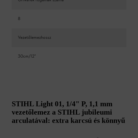
Orrkerék fogainak száma
8
Vezetőlemezhossz
30cm/12"
STIHL Light 01, 1/4" P, 1,1 mm
vezetőlemez a STIHL jubileumi
arculatával: extra karcsú és könnyű