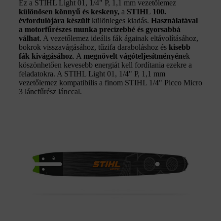
Ez a STIHL Light 01, 1/4" P, 1,1 mm vezetőlemez
különösen könnyű és keskeny,
a
STIHL 100.
évfordulójára készült
különleges kiadás.
Használatával
a motorfűrészes munka precízebbé és gyorsabbá
válhat
. A vezetőlemez ideális fák ágainak eltávolításához,
bokrok visszavágásához, tűzifa daraboláshoz és
kisebb
fák kivágásához
. A
megnövelt vágóteljesítményén
ek
köszönhetően kevesebb energiát kell fordítania ezekre a
feladatokra. A STIHL Light 01, 1/4" P, 1,1 mm
vezetőlemez kompatibilis a finom STIHL 1/4" Picco Micro
3 láncfűrész lánccal.