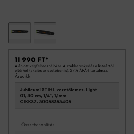
11 990 FT
*
Ajánlott végfelhasználói ár. A szakkereskedés a listaártól
eltérhet (akciós ár esetében is). 27% ÁFÁ-t tartalmaz.
Árucikk
Jubileumi STIHL vezetőlemez, Light
01, 30 cm, 1/4", 1,1mm
CIKKSZ.
30058353405
Összehasonlítás