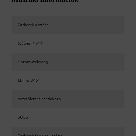
Orrkerék osztása
6,35mm/1/4"P
Horonyszélesség
1,1mm/.043"
Vezetőlemez-csatlakozó
3005