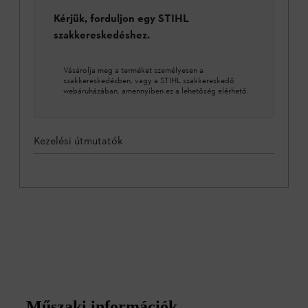
Kérjük, forduljon egy STIHL
szakkereskedéshez.
Vásárolja meg a terméket személyesen a
szakkereskedésben, vagy a STIHL szakkereskedő
webáruházában, amennyiben ez a lehetőség elérhető.
Kezelési útmutatók
Műszaki információk