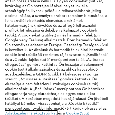
az Ön hozzájárulása nélkül is. Egyéb cookie-kat (sütiket)
kizárólag az Ön hozzájárulásával helyezünk el a
számítógépén. Ilyenek például a felhasználóbarát jelleg
optimalizálása, a személyre szabott tartalom biztosítása, a
felhasználói viselkedés elemzése, a reklámok
hatékonyságának növelése és az átfogó felhasználói
profilok létrehozása érdekében alkalmazott cookie-k
Vállalat
(sütik). A cookie-kat (sütiket) mi és harmadik felek (pl.:
Google vagy Tealium) alkalmazzuk. Ezen harmadik felek az
Ön személyes adatait az Európai Gazdasági Térségen kívül
is kezelhetik. Az általunk és harmadik felek által használt
STIHL GYIK
cookie-król (sütikről) részletes tájékoztatót a „Beállítások”
és a „Cookie Tájékoztató” menüpontban talál. „Az összes
elfogadása” gombra kattintva Ön hozzájárul valamennyi
cookie (süti) alkalmazásához és az ahhoz kapcsolódó
IHR BROWSER WIRD NICHT
adatkezeléshez a GDPR 6. cikk (1) bekezdés a) pontja
Szerviz
szerint. „Az összes elutasítása” gombra kattintva Ön
UNTERSTÜTZT
elutasítja a nem feltétlenül szükséges cookie-k (sütik)
alkalmazását. A „Beállítások” menüpontban Ön bármikor
elfogadhatja vagy elutasíthatja az egyes cookie-kat
Sie nutzen einen Browser, den wir noch nicht unterstützen. Für
(sütiket). A korábban megadott hozzájárulását Ön jövőbeli
eine optimale Nutzung unserer Seite empfehlen wir Ihnen, zu
hatállyal bármikor visszavonhatja a „Cookie-k (sütik)”
Adatvédelem
Impresszum
Cookie tájékoztató
menüpontban. További információkért kérjük olvassa el az
einem der folgenden Browser zu wechseln:
Adatkezelési Tájékoztatónkat
és a
Cookie (Süti)