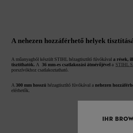
A nehezen hozzáférhető helyek tisztítás
A műanyagból készült STIHL hézagtisztító fúvókával
a rések, 
tisztíthatók.
A
36 mm-es csatlakozási átmérőjével
a
STIHL S
porszívókhoz csatlakoztatható.
A
300 mm hosszú
hézagtisztító
fúvókával a
nehezen hozzáférh
elérhetők.
IHR BROW