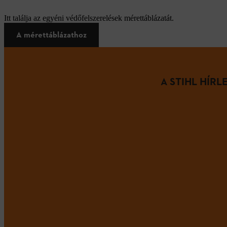
Itt találja az egyéni védőfelszerelések mérettáblázatát.
A mérettáblázathoz
A STIHL HÍR