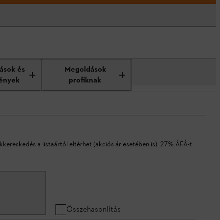
tások és
Megoldások
ények
profiknak
akkereskedés a listaártól eltérhet (akciós ár esetében is). 27% ÁFÁ-t
Összehasonlítás