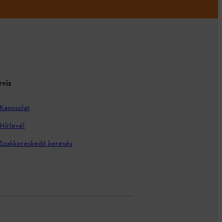
rviz
Kapcsolat
Hírlevél
Szakkereskedő keresés