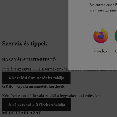
Sie nutzen einen 
wir Ihnen, zu ein
Szerviz és tippek
Firefox
HASZNÁLATI ÚTMUTATÓ
Itt találja az egyes STIHL termékeinkhez tartozó használati útmutatóka
A kezelési útmutatót itt találja
GYIK – Gyakran ismételt kérdések
Kérdései vannak? Itt választ talál a leggyakoribb kérdésekre.
A válaszokat a GYIK-ben találja
MÉRETTÁBLÁZAT