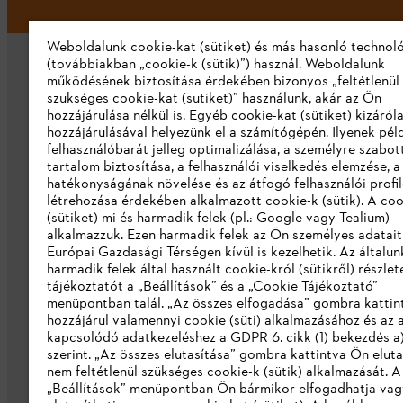
Weboldalunk cookie-kat (sütiket) és más hasonló technol
(továbbiakban „cookie-k (sütik)”) használ. Weboldalunk
működésének biztosítása érdekében bizonyos „feltétlenül
szükséges cookie-kat (sütiket)” használunk, akár az Ön
hozzájárulása nélkül is. Egyéb cookie-kat (sütiket) kizáró
hozzájárulásával helyezünk el a számítógépén. Ilyenek pél
felhasználóbarát jelleg optimalizálása, a személyre szabot
Vállalat
tartalom biztosítása, a felhasználói viselkedés elemzése, 
hatékonyságának növelése és az átfogó felhasználói profi
Rólunk
létrehozása érdekében alkalmazott cookie-k (sütik). A coo
(sütiket) mi és harmadik felek (pl.: Google vagy Tealium)
Katalógus letöltése
alkalmazzuk. Ezen harmadik felek az Ön személyes adatait
Európai Gazdasági Térségen kívül is kezelhetik. Az általun
Visszaélés bejelentés
harmadik felek által használt cookie-król (sütikről) részlet
tájékoztatót a „Beállítások” és a „Cookie Tájékoztató”
menüpontban talál. „Az összes elfogadása” gombra katti
hozzájárul valamennyi cookie (süti) alkalmazásához és az 
kapcsolódó adatkezeléshez a GDPR 6. cikk (1) bekezdés a
szerint. „Az összes elutasítása” gombra kattintva Ön eluta
nem feltétlenül szükséges cookie-k (sütik) alkalmazását. A
„Beállítások” menüpontban Ön bármikor elfogadhatja vag