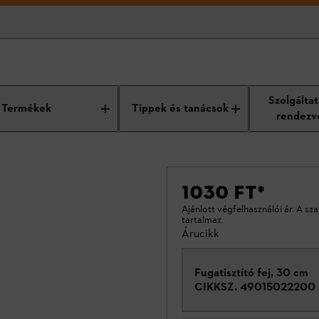
Szolgálta
Termékek
Tippek és tanácsok
rendezv
1030 FT
*
Ajánlott végfelhasználói ár. A sz
tartalmaz.
Árucikk
Fugatisztító fej, 30 cm
CIKKSZ.
49015022200