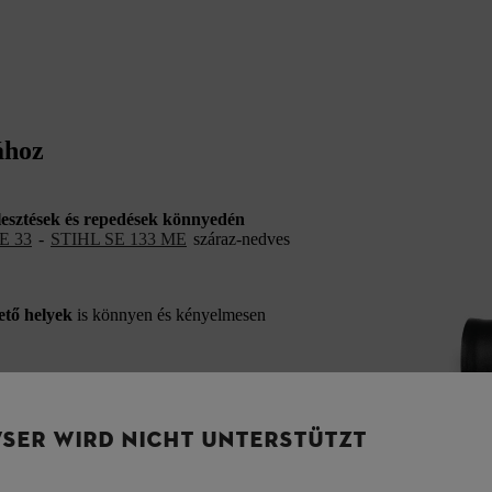
ához
illesztések és repedések könnyedén
E 33
-
STIHL SE 133 ME
száraz-nedves
ető helyek
is könnyen és kényelmesen
SER WIRD NICHT UNTERSTÜTZT