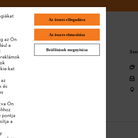
ógiákat
Az összes elfogadása
Az összes elutasítása
lag az Ön
dául a
Beállítások megnyitása
t
STIHL GYIK
Sze
a reklámok
lok
Termékregisztráció
kie-kat
Termékválaszték
 az
k és
Ártalmatlanítás
es
Kezelési útmutatók
ntva Ön
ahhoz
) pontja
sítja a
y