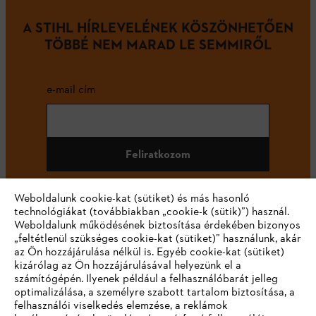
A STIHL HÍRLEVELÉNEK KÖSZÖNHETŐEN
TÖBBÉ NEM MARAD LE SEMMIRŐL
e-mail cím
Feliratkozom
Weboldalunk cookie-kat (sütiket) és más hasonló
technológiákat (továbbiakban „cookie-k (sütik)”) használ.
#STIHL
Weboldalunk működésének biztosítása érdekében bizonyos
„feltétlenül szükséges cookie-kat (sütiket)” használunk, akár
az Ön hozzájárulása nélkül is. Egyéb cookie-kat (sütiket)
kizárólag az Ön hozzájárulásával helyezünk el a
számítógépén. Ilyenek például a felhasználóbarát jelleg
optimalizálása, a személyre szabott tartalom biztosítása, a
felhasználói viselkedés elemzése, a reklámok