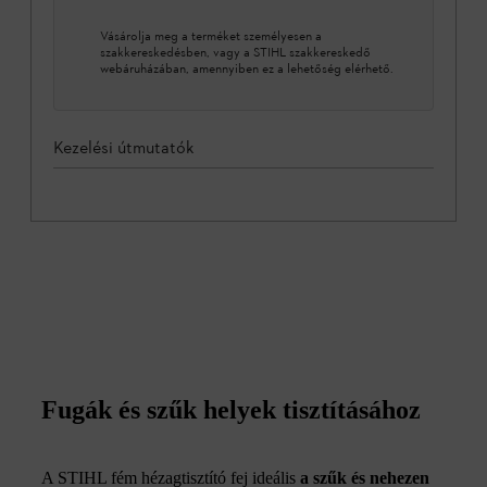
Vásárolja meg a terméket személyesen a
szakkereskedésben, vagy a STIHL szakkereskedő
webáruházában, amennyiben ez a lehetőség elérhető.
Kezelési útmutatók
Fugák és szűk helyek tisztításához
A STIHL fém hézagtisztító fej ideális
a szűk és nehezen