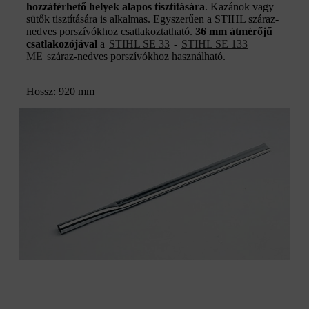
hozzáférhető helyek alapos tisztítására
. Kazánok vagy
sütők tisztítására is alkalmas. Egyszerűen a STIHL száraz-
nedves porszívókhoz csatlakoztatható.
36 mm átmérőjű
csatlakozójával
a
STIHL SE 33
-
STIHL SE 133
ME
száraz-nedves porszívókhoz használható.
Hossz: 920 mm