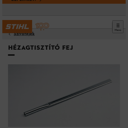
Menü
Szívófejek
Hézagtisztító fej