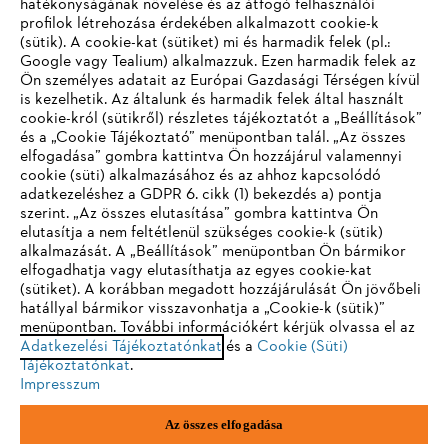
hatékonyságának növelése és az átfogó felhasználói
profilok létrehozása érdekében alkalmazott cookie-k
Vállalat
(sütik). A cookie-kat (sütiket) mi és harmadik felek (pl.:
Google vagy Tealium) alkalmazzuk. Ezen harmadik felek az
Ön személyes adatait az Európai Gazdasági Térségen kívül
is kezelhetik. Az általunk és harmadik felek által használt
STIHL GYIK
cookie-król (sütikről) részletes tájékoztatót a „Beállítások”
és a „Cookie Tájékoztató” menüpontban talál. „Az összes
elfogadása” gombra kattintva Ön hozzájárul valamennyi
cookie (süti) alkalmazásához és az ahhoz kapcsolódó
IHR BROWSER WIRD NICHT
adatkezeléshez a GDPR 6. cikk (1) bekezdés a) pontja
Szerviz
szerint. „Az összes elutasítása” gombra kattintva Ön
UNTERSTÜTZT
elutasítja a nem feltétlenül szükséges cookie-k (sütik)
alkalmazását. A „Beállítások” menüpontban Ön bármikor
elfogadhatja vagy elutasíthatja az egyes cookie-kat
Sie nutzen einen Browser, den wir noch nicht unterstützen. Für
(sütiket). A korábban megadott hozzájárulását Ön jövőbeli
eine optimale Nutzung unserer Seite empfehlen wir Ihnen, zu
hatállyal bármikor visszavonhatja a „Cookie-k (sütik)”
Adatvédelem
Impresszum
Cookie tájékoztató
menüpontban. További információkért kérjük olvassa el az
einem der folgenden Browser zu wechseln:
Adatkezelési Tájékoztatónkat
és a
Cookie (Süti)
Tájékoztatónkat
.
Jogi információk
Impresszum
Firefox
Chrome
Az összes elfogadása
Andreas Stihl Kereskedelmi Kft.
Székhely: H-2051 Biatorbágy-Budapark