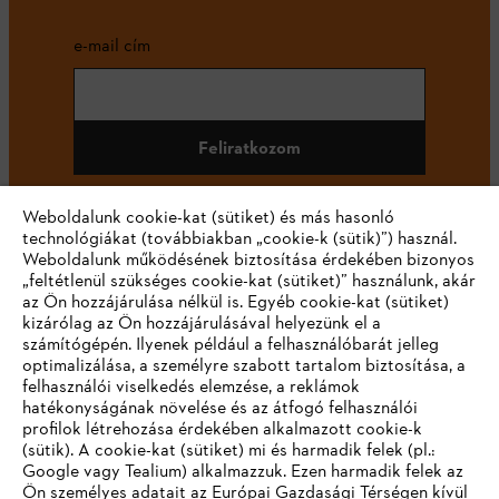
e-mail cím
Feliratkozom
Weboldalunk cookie-kat (sütiket) és más hasonló
technológiákat (továbbiakban „cookie-k (sütik)”) használ.
#STIHL
Weboldalunk működésének biztosítása érdekében bizonyos
„feltétlenül szükséges cookie-kat (sütiket)” használunk, akár
az Ön hozzájárulása nélkül is. Egyéb cookie-kat (sütiket)
kizárólag az Ön hozzájárulásával helyezünk el a
számítógépén. Ilyenek például a felhasználóbarát jelleg
optimalizálása, a személyre szabott tartalom biztosítása, a
felhasználói viselkedés elemzése, a reklámok
hatékonyságának növelése és az átfogó felhasználói
profilok létrehozása érdekében alkalmazott cookie-k
Vállalat
(sütik). A cookie-kat (sütiket) mi és harmadik felek (pl.:
Google vagy Tealium) alkalmazzuk. Ezen harmadik felek az
Ön személyes adatait az Európai Gazdasági Térségen kívül