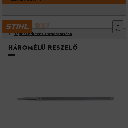
Menü
Vágószerkezet karbantartása
Háromélű reszelő