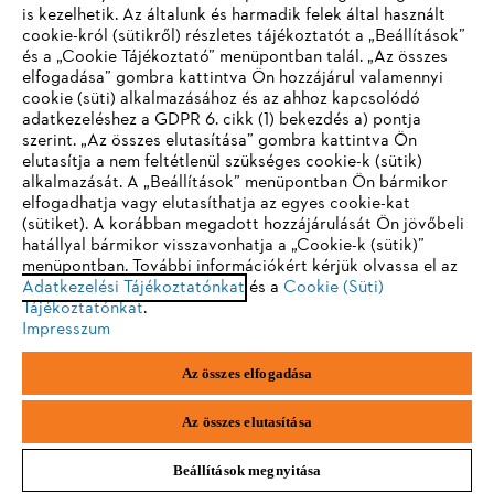
is kezelhetik. Az általunk és harmadik felek által használt
STIHL GYIK
cookie-król (sütikről) részletes tájékoztatót a „Beállítások”
és a „Cookie Tájékoztató” menüpontban talál. „Az összes
elfogadása” gombra kattintva Ön hozzájárul valamennyi
cookie (süti) alkalmazásához és az ahhoz kapcsolódó
IHR BROWSER WIRD NICHT
adatkezeléshez a GDPR 6. cikk (1) bekezdés a) pontja
Szerviz
szerint. „Az összes elutasítása” gombra kattintva Ön
UNTERSTÜTZT
elutasítja a nem feltétlenül szükséges cookie-k (sütik)
alkalmazását. A „Beállítások” menüpontban Ön bármikor
elfogadhatja vagy elutasíthatja az egyes cookie-kat
Sie nutzen einen Browser, den wir noch nicht unterstützen. Für
(sütiket). A korábban megadott hozzájárulását Ön jövőbeli
eine optimale Nutzung unserer Seite empfehlen wir Ihnen, zu
hatállyal bármikor visszavonhatja a „Cookie-k (sütik)”
Adatvédelem
Impresszum
Cookie tájékoztató
menüpontban. További információkért kérjük olvassa el az
einem der folgenden Browser zu wechseln:
Adatkezelési Tájékoztatónkat
és a
Cookie (Süti)
Jogi információk
Tájékoztatónkat
.
Impresszum
Firefox
Chrome
Az összes elfogadása
Andreas Stihl Kereskedelmi Kft.
Székhely: H-2051 Biatorbágy-Budapark
Safari
Edge
Paul Hartmann u. 4.
Az összes elutasítása
Beállítások megnyitása