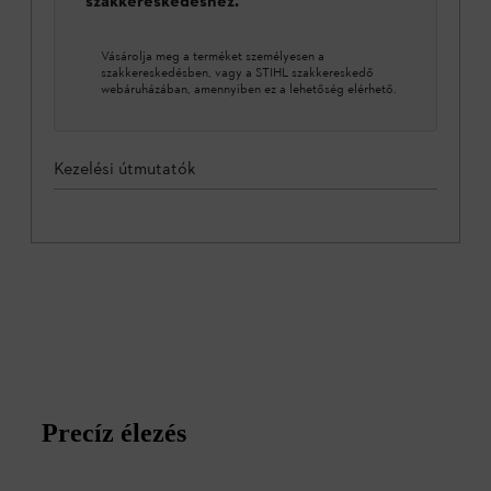
szakkereskedéshez.
Vásárolja meg a terméket személyesen a
szakkereskedésben, vagy a STIHL szakkereskedő
webáruházában, amennyiben ez a lehetőség elérhető.
Kezelési útmutatók
Precíz élezés