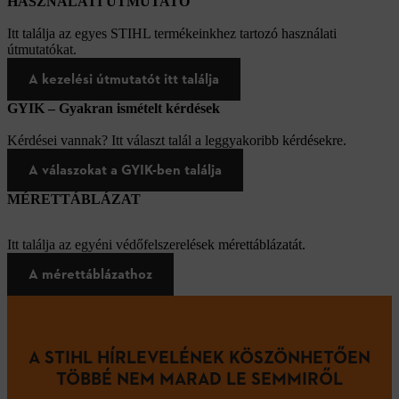
HASZNÁLATI ÚTMUTATÓ
Itt találja az egyes STIHL termékeinkhez tartozó használati
útmutatókat.
A kezelési útmutatót itt találja
GYIK – Gyakran ismételt kérdések
Kérdései vannak? Itt választ talál a leggyakoribb kérdésekre.
A válaszokat a GYIK-ben találja
MÉRETTÁBLÁZAT
Itt találja az egyéni védőfelszerelések mérettáblázatát.
A mérettáblázathoz
A STIHL HÍRLEVELÉNEK KÖSZÖNHETŐEN
TÖBBÉ NEM MARAD LE SEMMIRŐL