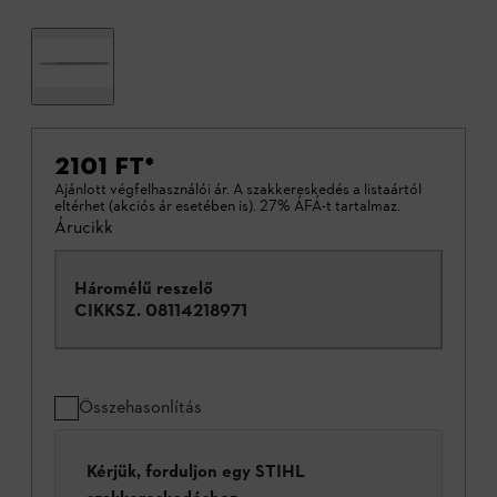
2101 FT
*
Ajánlott végfelhasználói ár. A szakkereskedés a listaártól
eltérhet (akciós ár esetében is). 27% ÁFÁ-t tartalmaz.
Árucikk
Háromélű reszelő
CIKKSZ.
08114218971
Összehasonlítás
Kérjük, forduljon egy STIHL