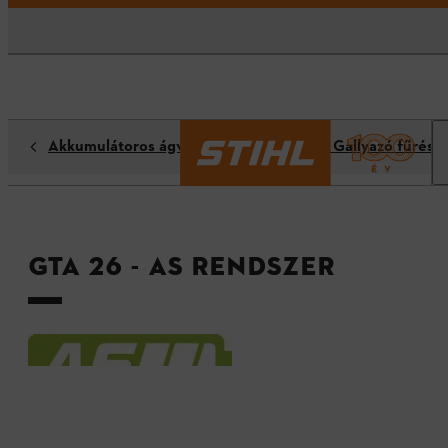
Akkumulátoros ágvágók / Metszőollók / Gallyazó fűrész
GTA 26 - AS rendszer