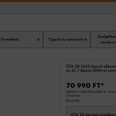
Szolgálta
ek
Termékek
Tippek és tanácsok
rendezv
GTA 26 (AS2 típusú akkumu
és AL 1 típusú töltővel sze
70 990 FT
*
Ajánlott végfelhasználói ár. A sz
tartalmaz.
Árucikk
GTA 26 ágvágó szettben