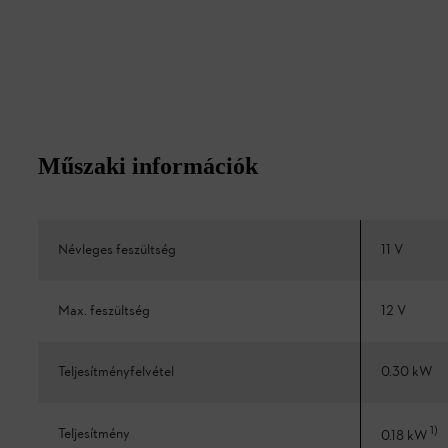
Műszaki információk
Névleges feszültség
11 V
Max. feszültség
12 V
Teljesítményfelvétel
0.30 kW
1
)
Teljesítmény
0.18 kW