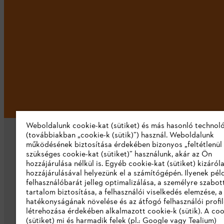
Weboldalunk cookie-kat (sütiket) és más hasonló technol
(továbbiakban „cookie-k (sütik)”) használ. Weboldalunk
működésének biztosítása érdekében bizonyos „feltétlenül
szükséges cookie-kat (sütiket)” használunk, akár az Ön
hozzájárulása nélkül is. Egyéb cookie-kat (sütiket) kizáró
hozzájárulásával helyezünk el a számítógépén. Ilyenek pél
felhasználóbarát jelleg optimalizálása, a személyre szabot
Vállalat
tartalom biztosítása, a felhasználói viselkedés elemzése, 
hatékonyságának növelése és az átfogó felhasználói profi
Rólunk
létrehozása érdekében alkalmazott cookie-k (sütik). A coo
(sütiket) mi és harmadik felek (pl.: Google vagy Tealium)