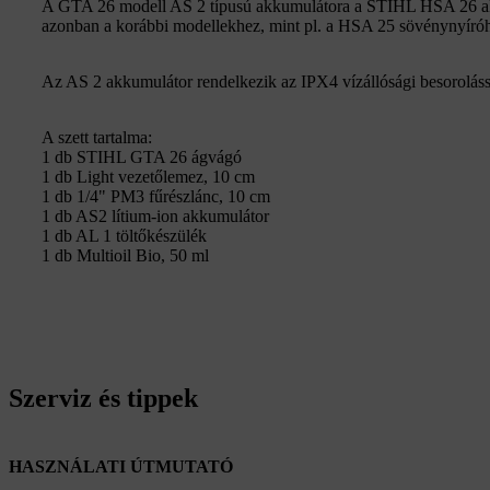
A GTA 26 modell AS 2 típusú akkumulátora a STIHL HSA 26 akk
azonban a korábbi modellekhez, mint pl. a HSA 25 sövénynyíró
Az AS 2 akkumulátor rendelkezik az IPX4 vízállósági besoroláss
A szett tartalma:
1 db STIHL GTA 26 ágvágó
1 db Light vezetőlemez, 10 cm
1 db 1/4" PM3 fűrészlánc, 10 cm
1 db AS2 lítium-ion akkumulátor
1 db AL 1 töltőkészülék
1 db Multioil Bio, 50 ml
Szerviz és tippek
HASZNÁLATI ÚTMUTATÓ