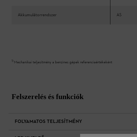
Akkumulátorrendszer
AS
1
)
Mechanikai teljesítmény a benzines gépek referenciaértékeként
Felszerelés és funkciók
FOLYAMATOS TELJESÍTMÉNY