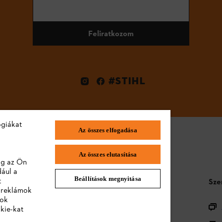
Feliratkozom
#STIHL
ógiákat
Az összes elfogadása
Az összes elutasítása
lag az Ön
dául a
Beállítások megnyitása
t
STIHL GYIK
Sze
a reklámok
lok
Termékregisztráció
kie-kat