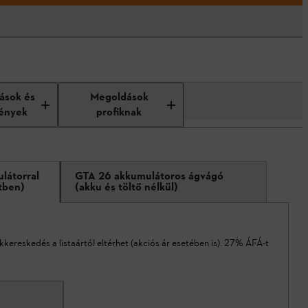
tások és
Megoldások
ények
profiknak
látorral
GTA 26 akkumulátoros ágvágó
ttben)
(akku és töltő nélkül)
akkereskedés a listaártól eltérhet (akciós ár esetében is). 27% ÁFÁ-t