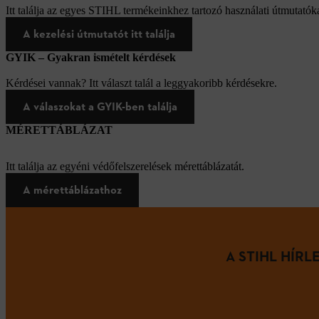
Itt találja az egyes STIHL termékeinkhez tartozó használati útmutatóka
A kezelési útmutatót itt találja
GYIK – Gyakran ismételt kérdések
Kérdései vannak? Itt választ talál a leggyakoribb kérdésekre.
A válaszokat a GYIK-ben találja
MÉRETTÁBLÁZAT
Itt találja az egyéni védőfelszerelések mérettáblázatát.
A mérettáblázathoz
A STIHL HÍR