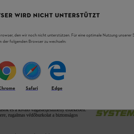
SER WIRD NICHT UNTERSTÜTZT
Browser, den wir noch nicht unterstützen. Für eine optimale Nutzung unserer
em der folgenden Browser zu wechseln:
Chrome
Safari
Edge
és cserjék visszametszéséhez, valamint a
ások és a kiváló vágásteljesítmény érdekében.
sere, rugalmas védőburkolat a biztonságos