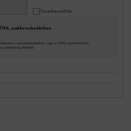
Összehasonlítás
STIHL szakkereskedéshez.
mélyesen a szakkereskedésben, vagy a STIHL szakkereskedő
 a lehetőség elérhető.