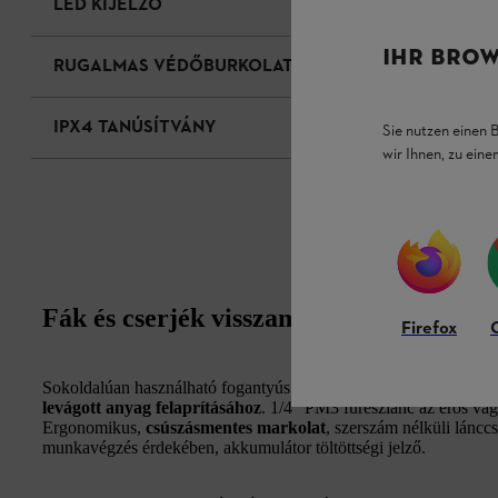
LED KIJELZŐ
IHR BROW
RUGALMAS VÉDŐBURKOLAT
IPX4 TANÚSÍTVÁNY
Sie nutzen einen 
wir Ihnen, zu ein
Fák és cserjék visszametszéséhez
Firefox
Sokoldalúan használható fogantyús akkumulátoros ágvágó.
Fák 
levágott anyag felaprításához
. 1/4" PM3 fűrészlánc az erős vág
Ergonomikus,
csúszásmentes markolat
, szerszám nélküli láncc
munkavégzés érdekében, akkumulátor töltöttségi jelző.